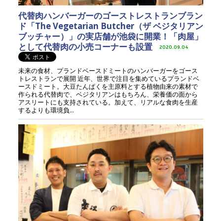
代替肉ハンバーガーのゴーストレストランブラン
ド「The Vegetarian Butcher（ザ ベジタリアン
ブッチャー）」の実店舗が池袋に開業！「肉屋」
として代替肉の小売コーナーも設置
2020.09.04
未来の食材、プランドベースドミートのハンバーガーをゴース
トレストランで展開 近年、世界で注目を集めているプランドベ
ースドミート。大豆たんぱくを主原料とする植物由来の素材で
作られる代替肉で、ベジタリアンはもちろん、栄養価の面から
アスリートにも支持されている。加えて、リアルな食肉を生産
するよりも環境負...