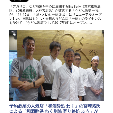
「アガリコ」など池袋を中心に展開するBig Belly（東京都豊島
区、代表取締役：大林芳彰氏）が運営する「うどん酒場 一福」
が、11月19日、「酒ﾄうどん 一福 池袋」にリニューアルオープ
ンした。同店はもともと香川のうどん店「一福」のライセンス
を受けて、“うどん酒場”として2017年6月にオープン。...
予約必須の人気店「和酒酔処 わく」の宮崎拓氏
による「和酒酔処 わく別誂 寄り路処 ふう」が