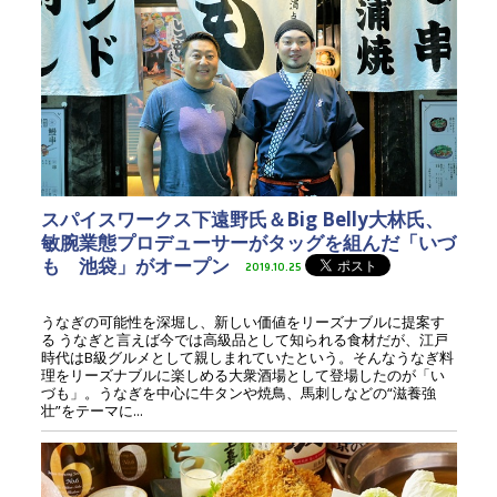
スパイスワークス下遠野氏＆Big Belly大林氏、
敏腕業態プロデューサーがタッグを組んだ「いづ
も 池袋」がオープン
2019.10.25
うなぎの可能性を深堀し、新しい価値をリーズナブルに提案す
る うなぎと言えば今では高級品として知られる食材だが、江戸
時代はB級グルメとして親しまれていたという。そんなうなぎ料
理をリーズナブルに楽しめる大衆酒場として登場したのが「い
づも」。うなぎを中心に牛タンや焼鳥、馬刺しなどの“滋養強
壮”をテーマに...