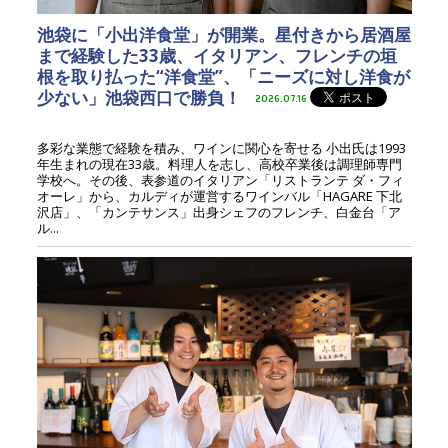
池袋に「小出洋食堂」が開業。星付きから居酒屋
まで経験した33歳、イタリアン、フレンチの垣
根を取り払った“洋食堂”、「ニーズに対し洋食が
少ない」池袋西口で勝負！
2026.07.16
多彩な業態で経験を積み、ワインに関心を寄せる 小出氏は1993
年生まれの現在33歳。料理人を志し、高校卒業後は調理師専門
学校へ。その後、表参道のイタリアン「リストランテ ダ・フィ
オーレ」から、カルディが運営するワインバル「HAGARE 下北
沢店」、「カンテサンス」出身シェフのフレンチ、白金台「ア
ル...