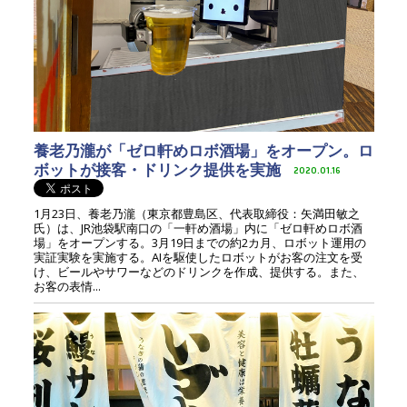
養老乃瀧が「ゼロ軒めロボ酒場」をオープン。ロ
ボットが接客・ドリンク提供を実施
2020.01.16
1月23日、養老乃瀧（東京都豊島区、代表取締役：矢満田敏之
氏）は、JR池袋駅南口の「一軒め酒場」内に「ゼロ軒めロボ酒
場」をオープンする。3月19日までの約2カ月、ロボット運用の
実証実験を実施する。AIを駆使したロボットがお客の注文を受
け、ビールやサワーなどのドリンクを作成、提供する。また、
お客の表情...