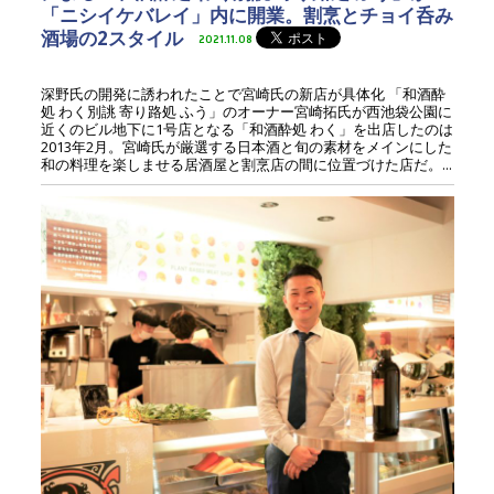
「ニシイケバレイ」内に開業。割烹とチョイ呑み
酒場の2スタイル
2021.11.08
深野氏の開発に誘われたことで宮崎氏の新店が具体化 「和酒酔
処 わく別誂 寄り路処 ふう」のオーナー宮崎拓氏が西池袋公園に
近くのビル地下に1号店となる「和酒酔処 わく」を出店したのは
2013年2月。宮崎氏が厳選する日本酒と旬の素材をメインにした
和の料理を楽しませる居酒屋と割烹店の間に位置づけた店だ。...