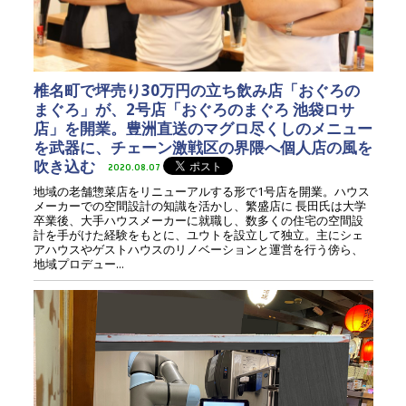
椎名町で坪売り30万円の立ち飲み店「おぐろの
まぐろ」が、2号店「おぐろのまぐろ 池袋ロサ
店」を開業。豊洲直送のマグロ尽くしのメニュー
を武器に、チェーン激戦区の界隈へ個人店の風を
吹き込む
2020.08.07
地域の老舗惣菜店をリニューアルする形で1号店を開業。ハウス
メーカーでの空間設計の知識を活かし、繁盛店に 長田氏は大学
卒業後、大手ハウスメーカーに就職し、数多くの住宅の空間設
計を手がけた経験をもとに、ユウトを設立して独立。主にシェ
アハウスやゲストハウスのリノベーションと運営を行う傍ら、
地域プロデュー...