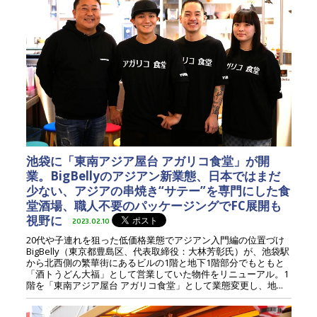
池袋に「東南アジア屋台 アガリコ食堂」が開
業。BigBellyのアジアン新業態、日本ではまだ
少ない、アジアの串焼き“サテー”を専門にした食
堂酒場、職人不要のパッケージングでFC展開も
視野に
2023.02.10
20代や子連れを狙った低価格業態でアジアン入門編の位置づけ
BigBelly（東京都豊島区、代表取締役：大林芳彰氏）が、池袋駅
から北西側の繁華街にあるビルの1階と地下1階部分でもともと
「酒トうどん大福」として営業していた物件をリニューアル。1
階を「東南アジア屋台 アガリコ食堂」として業態変更し、地...