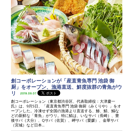
創コーポレーションが「産直青魚専門 池袋 御
厨」をオープン、漁港直送、鮮度抜群の青魚がウ
リ
2019.09.07
創コーポレーション（東京都渋谷区、代表取締役：大津慶一
氏）は、9月5日、「産直青魚専門 池袋 御厨（みくりや）」をオ
ープンした。冷凍せず全国の漁港より直送する、鯵、鯖、鰯な
どの新鮮な「青魚」がウリ。特に鯖は、いなサバ（長崎）、豊
後サバ（大分）、Qサバ（佐賀）、岬サバ（愛媛）、金華サバ
（宮城）など日本...