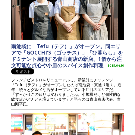
南池袋に「Tefu（テフ）」がオープン。同エリ
アで「GOCCHI’S（ゴッチス）」「ひ暮らし」を
ドミナント展開する青山商店の新店、1個から注
文可能な点心や小皿のスパイス創作料理
2025.04.10
フレンチビストロをリニューアルし、新業態にチャレンジ
「Tefu（テフ）」がオープンしたのは南池袋・東通り近く。近
年、続々とグルメな店がオープンしている注目のエリアだ。
「すっかりこの辺りは変わりましたね。小規模だけど個性的な
飲食店がどんどん増えています」と語るのは青山商店代表、青
山剛平氏。...