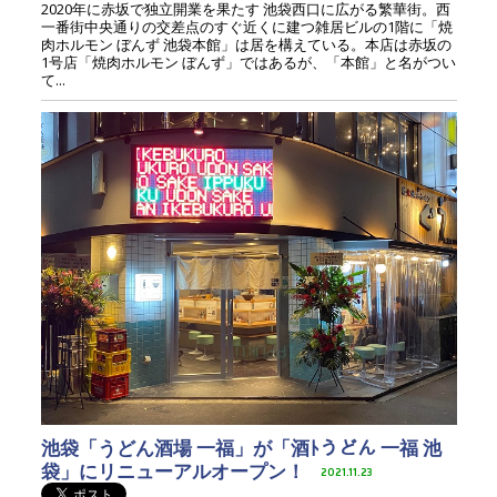
2020年に赤坂で独立開業を果たす 池袋西口に広がる繁華街。西
一番街中央通りの交差点のすぐ近くに建つ雑居ビルの1階に「焼
肉ホルモン ぼんず 池袋本館」は居を構えている。本店は赤坂の
1号店「焼肉ホルモン ぼんず」ではあるが、「本館」と名がつい
て...
池袋「うどん酒場 一福」が「酒ﾄうどん 一福 池
袋」にリニューアルオープン！
2021.11.23