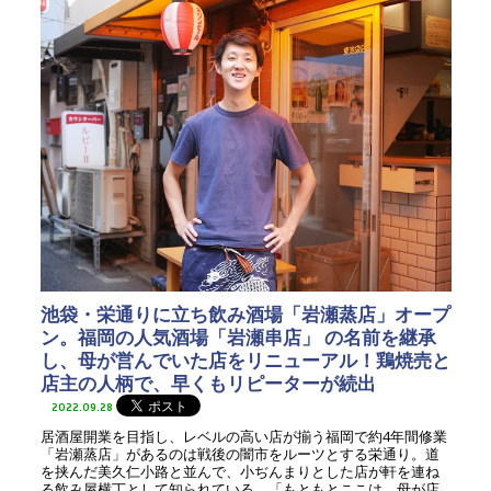
池袋・栄通りに立ち飲み酒場「岩瀬蒸店」オープ
ン。福岡の人気酒場「岩瀬串店」 の名前を継承
し、母が営んでいた店をリニューアル！鶏焼売と
店主の人柄で、早くもリピーターが続出
2022.09.28
居酒屋開業を目指し、レベルの高い店が揃う福岡で約4年間修業
「岩瀬蒸店」があるのは戦後の闇市をルーツとする栄通り。道
を挟んだ美久仁小路と並んで、小ぢんまりとした店が軒を連ね
る飲み屋横丁として知られている。「もともとここは、母が店