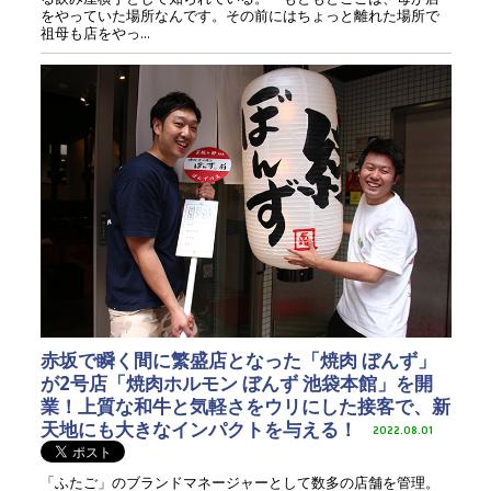
をやっていた場所なんです。その前にはちょっと離れた場所で
祖母も店をやっ...
赤坂で瞬く間に繁盛店となった「焼肉 ぼんず」
が2号店「焼肉ホルモン ぼんず 池袋本館」を開
業！上質な和牛と気軽さをウリにした接客で、新
天地にも大きなインパクトを与える！
2022.08.01
「ふたご」のブランドマネージャーとして数多の店舗を管理。