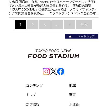
を出店 同店は、京都で10年にわたりバーテンダーとして活躍し
てきた坂本大輔氏が発起人兼店長を務める。1店舗目の新宿
「CRAFT COCKTAIL」の開業にあたっては、クラウドファンティ
ングで開業資金を集めた。「クラウドファンティング全盛の昨...
1
2
3
...
>
最後
コンテンツ
地域
トップ
東京
新店情報
北海道