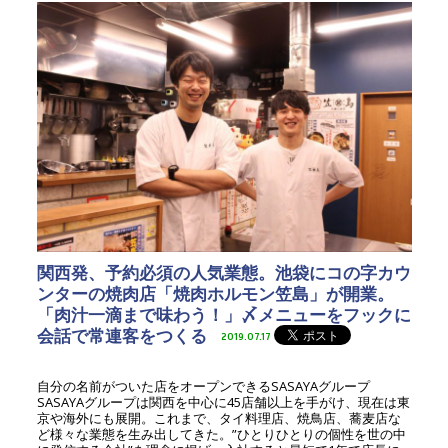
関西発、予約必須の人気業態。池袋にコの字カウ
ンターの焼肉店「焼肉ホルモン笠島」が開業。
「肉汁一滴まで味わう！」〆メニューをフックに
会話で常連客をつくる
2019.07.17
自分の名前がついた店をオープンできるSASAYAグループ
SASAYAグループは関西を中心に45店舗以上を手がけ、現在は東
京や海外にも展開。これまで、タイ料理店、焼鳥店、蕎麦店な
ど様々な業態を生み出してきた。”ひとりひとりの個性を世の中