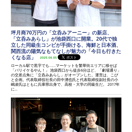
坪月商70万円の「立呑みアーニー」の新店、
「立呑みあらし」が池袋西口に開業。20代で独
立した同級生コンビが手掛ける、海鮮と日本酒、
関西流の陽気なもてなしが魅力の「今日も行きた
くなる店」
2025.06.05
ローカル駅で黒字でも……マーケットを繁華街エリアに移せば
「バリイケるやん！」 池袋西口から徒歩6分ほど、「劇場通り」
の交差点角に「立呑みあらし」がオープンした。運営は、こび
と企画。代表取締役社長の田中湧也氏と代表取締役副社長の小
嶋凌氏はともに兵庫県出身で、高校・大学の同級生だ。 2017年
に...