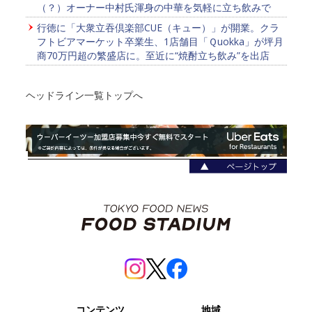
（？）オーナー中村氏渾身の中華を気軽に立ち飲みで
行徳に「大衆立吞倶楽部CUE（キュー）」が開業。クラ
フトビアマーケット卒業生、1店舗目「Ｑuokka」が坪月
商70万円超の繁盛店に。至近に“焼酎立ち飲み”を出店
ヘッドライン一覧トップへ
コンテンツ
地域