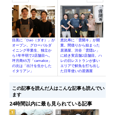
目黒に「Dao（ダオ）」が
恵比寿に「雲開キ」が開
オープン。グローバルダ
業。間借りから始まった
イニング卒業生、独立か
居酒屋、渋谷「雲隠レ」
ら1年半弱で2店舗目へ。
に続き実店舗2店舗目。ハ
坪月商65万「camalice」
レの日レストランが多い
の次は「出汁を生かした
エリアで鮮魚を打ち出し
イタリアン」
た日常使いの居酒屋
この記事を読んだ人はこんな記事も読んでい
ます
24時間以内に最も見られている記事