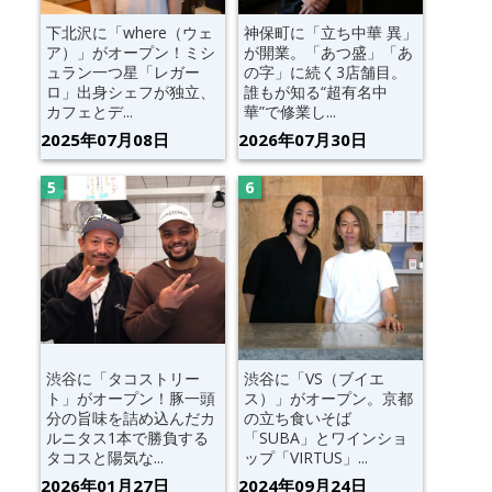
下北沢に「where（ウェ
神保町に「立ち中華 異」
ア）」がオープン！ミシ
が開業。「あつ盛」「あ
ュラン一つ星「レガー
の字」に続く3店舗目。
ロ」出身シェフが独立、
誰もが知る“超有名中
カフェとデ...
華”で修業し...
2025年07月08日
2026年07月30日
渋谷に「タコストリー
渋谷に「VS（ブイエ
ト」がオープン！豚一頭
ス）」がオープン。京都
分の旨味を詰め込んだカ
の立ち食いそば
ルニタス1本で勝負する
「SUBA」とワインショ
タコスと陽気な...
ップ「VIRTUS」...
2026年01月27日
2024年09月24日