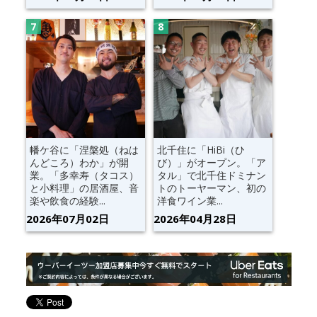
幡ケ谷に「涅槃処（ねは
北千住に「HiBi（ひ
んどころ）わか」が開
び）」がオープン。「ア
業。「多幸寿（タコス）
タル」で北千住ドミナン
と小料理」の居酒屋、音
トのトーヤーマン、初の
楽や飲食の経験...
洋食ワイン業...
2026年07月02日
2026年04月28日