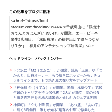
この記事をブログに貼る
<a href="https://food-
stadium.com/headline/39448/">千歳烏山に「鶏出汁
おでんとおばんざい めいび」が開業。エー・ピー卒
業生2店舗目、「塚田農場」の福井出店で得たつなが
り生かす「福井のアンテナショップ居酒屋」</a>
ヘッドライン バックナンバー
下北沢に「M2（エムニ）」が開業。焼鳥「玉屋」や「つ
かんと」出身オーナー、もつ焼きにホッピーからナチュ
ラルワインまで、もつ焼き屋の在り方をアップデート
「神保町 台（うてな）」が開業。老舗「浅草今半」で20
年超のキャリアを持つ40代後半2人組が独立！旬の和食
と厳選肉料理を各地の純米酒と愉しむカジュアル割烹
神保町に「立ち中華 異」が開業。「あつ盛」「あの字」
に続く3店舗目。誰もが知る“超有名中華”で修業した