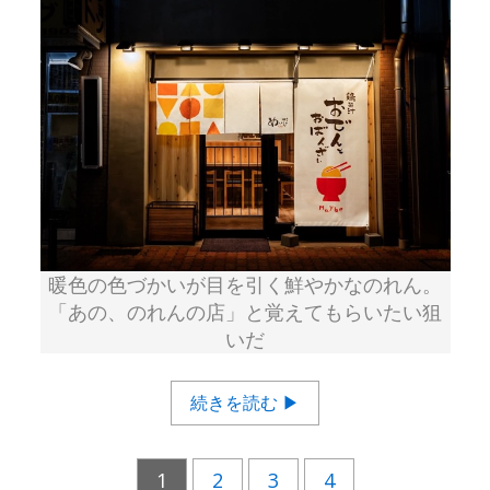
暖色の色づかいが目を引く鮮やかなのれん。
「あの、のれんの店」と覚えてもらいたい狙
いだ
続きを読む ▶
1
2
3
4