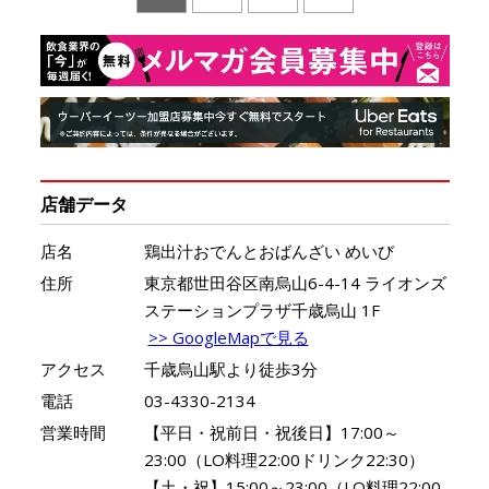
店舗データ
店名
鶏出汁おでんとおばんざい めいび
住所
東京都世田谷区南烏山6-4-14 ライオンズ
ステーションプラザ千歳烏山 1F
>> GoogleMapで見る
アクセス
千歳烏山駅より徒歩3分
電話
03-4330-2134
営業時間
【平日・祝前日・祝後日】17:00～
23:00（LO料理22:00ドリンク22:30）
【土・祝】15:00～23:00（LO料理22:00