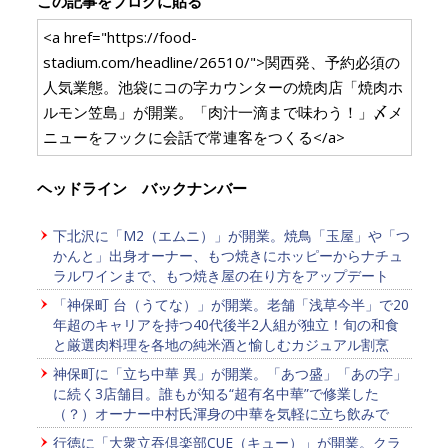
この記事をブログに貼る
<a href="https://food-
stadium.com/headline/26510/">関西発、予約必須の
人気業態。池袋にコの字カウンターの焼肉店「焼肉ホ
ルモン笠島」が開業。「肉汁一滴まで味わう！」〆メ
ニューをフックに会話で常連客をつくる</a>
ヘッドライン バックナンバー
下北沢に「M2（エムニ）」が開業。焼鳥「玉屋」や「つ
かんと」出身オーナー、もつ焼きにホッピーからナチュ
ラルワインまで、もつ焼き屋の在り方をアップデート
「神保町 台（うてな）」が開業。老舗「浅草今半」で20
年超のキャリアを持つ40代後半2人組が独立！旬の和食
と厳選肉料理を各地の純米酒と愉しむカジュアル割烹
神保町に「立ち中華 異」が開業。「あつ盛」「あの字」
に続く3店舗目。誰もが知る“超有名中華”で修業した
（？）オーナー中村氏渾身の中華を気軽に立ち飲みで
行徳に「大衆立吞倶楽部CUE（キュー）」が開業。クラ