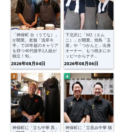
「神保町 台（うてな）」
下北沢に「M2（エム
が開業。老舗「浅草今
ニ）」が開業。焼鳥「玉
半」で20年超のキャリア
屋」や「つかんと」出身
を持つ40代後半2人組が
オーナー、もつ焼きにホ
独立！旬...
ッピーからナチ...
2026年08月04日
2026年08月06日
神保町に「立ち中華 異」
神保町に「立呑み中華 猫