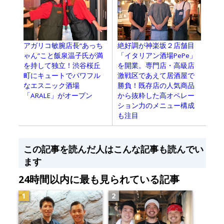
アガリコ敏腕店長“あっち
絶好調が神楽坂２店舗目
ゃん”こと飯泉温子氏が満
「イタリアン酒場PePe」
を持して独立！渋谷桜丘
を開業。専門店・高級店
町にキュートでパワフル
激戦区であえて居酒屋で
なエスニック酒場
勝負！既存店の人気商品
「ARALE」がオープン
から抜粋した高オペレー
ション力のメニュー構成
も注目
この記事を読んだ人はこんな記事も読んでい
ます
24時間以内に最も見られている記事