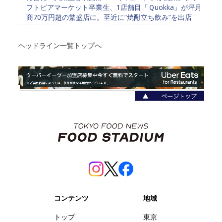
フトビアマーケット卒業生、1店舗目「Ｑuokka」が坪月
商70万円超の繁盛店に。至近に“焼酎立ち飲み”を出店
ヘッドライン一覧トップへ
コンテンツ
地域
トップ
東京