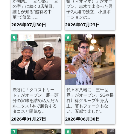
が開業。「あつ盛」「あ
猫（マオマオ）」がオー
の字」に続く3店舗目。
プン。志木で出会った男
誰もが知る“超有名中
子2人組で独立、小皿ポ
華”で修業し...
ーションの...
2026年07月30日
2026年07月23日
渋谷に「タコストリー
代々木八幡に「三千世
ト」がオープン！豚一頭
界」がオープン。SGや長
分の旨味を詰め込んだカ
谷川稔グループ出身店
ルニタス1本で勝負する
主、箸もフォークもな
タコスと陽気な...
い、五感で楽しむ...
2026年01月27日
2026年06月30日