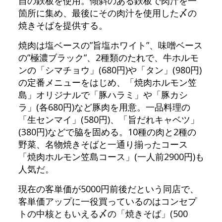
自の鉄板を使用。傾斜のある鉄板で肉汁を一
箇所に集め、最後にその肉汁を使用した〆の
焼きそばを提供する。
焼肉は塩ベースの”旨塩ホワイト”、味噌ベース
の”極濃ブラック”、2種類のたれで、牛ホルモ
ンの「シマチョウ」(680円)や「タン」(980円)
の定番メニューをはじめ、「焼肉ホルモン笠
島」オリジナルで「豚ハラミ」や「豚カシ
ラ」(各680円)など豚肉を用意。一品料理の
「生センマイ」(580円)、「旨だれキャベツ」
(380円)などで脇を固める。10種の肉と2種の
野菜、名物焼きそばと一通り揃ったコース
「焼肉ホルモン笠島コース」(一人前2900円)も
人気だ。
現在の客単価が5000円前後だという同店で、
客単価アップに一役買っているのはコンセプ
トの中核ともいえる〆の「焼きそば」(500