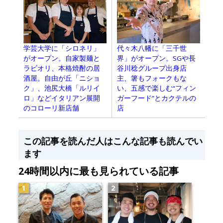
学芸大学に「シロネリ」
代々木八幡に「三千世
がオープン。自家製麺と
界」がオープン。SGや長
ラビオリ、本格焼酎の居
谷川稔グループ出身店
酒屋。自由が丘「ニショ
主、箸もフォークもな
ク」、池尻大橋「ルリイ
い、五感で楽しむ“フィン
ロ」などイタリアン展開
ガーフード”とカクテルの
のコローリ新店舗
店
この記事を読んだ人はこんな記事も読んでい
ます
24時間以内に最も見られている記事