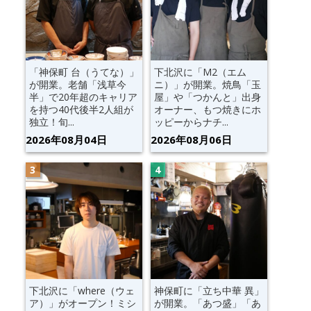
「神保町 台（うてな）」
下北沢に「M2（エム
が開業。老舗「浅草今
ニ）」が開業。焼鳥「玉
半」で20年超のキャリア
屋」や「つかんと」出身
を持つ40代後半2人組が
オーナー、もつ焼きにホ
独立！旬...
ッピーからナチ...
2026年08月04日
2026年08月06日
下北沢に「where（ウェ
神保町に「立ち中華 異」
ア）」がオープン！ミシ
が開業。「あつ盛」「あ