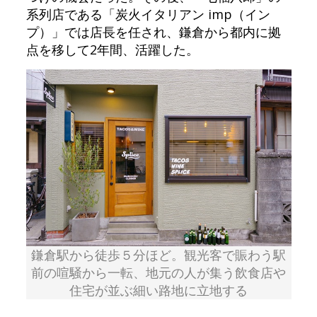
系列店である「炭火イタリアン imp（イン
プ）」では店長を任され、鎌倉から都内に拠
点を移して2年間、活躍した。
鎌倉駅から徒歩５分ほど。観光客で賑わう駅
前の喧騒から一転、地元の人が集う飲食店や
住宅が並ぶ細い路地に立地する