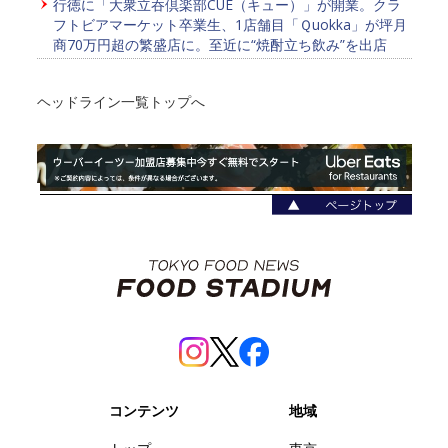
行徳に「大衆立吞倶楽部CUE（キュー）」が開業。クラ
フトビアマーケット卒業生、1店舗目「Ｑuokka」が坪月
商70万円超の繁盛店に。至近に“焼酎立ち飲み”を出店
ヘッドライン一覧トップへ
コンテンツ
地域