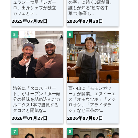
ュラン一つ星「レガー
の字」に続く3店舗目。
ロ」出身シェフが独立、
誰もが知る“超有名中
カフェとデ...
華”で修業し...
2025年07月08日
2026年07月30日
渋谷に「タコストリー
西小山に「モモンガツ
ト」がオープン！豚一頭
ー」が開業。エヌイーエ
分の旨味を詰め込んだカ
ス「オモウツボ」「メジ
ルニタス1本で勝負する
ロオシ」「アライザラ
タコスと陽気な...
シ」など三茶の“...
2026年01月27日
2026年07月07日