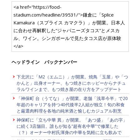
<a href="https://food-
stadium.com/headline/39531/">鎌倉に「Splice
Kamakura（スプライス カマクラ）」が開業。日本人
に合わせ再解釈した“ジャパニーズタコス”とメスカ
ル、ワイン。シンガポールで見たタコス店が原体験
</a>
ヘッドライン バックナンバー
下北沢に「M2（エムニ）」が開業。焼鳥「玉屋」や「つ
かんと」出身オーナー、もつ焼きにホッピーからナチュ
ラルワインまで、もつ焼き屋の在り方をアップデート
「神保町 台（うてな）」が開業。老舗「浅草今半」で20
年超のキャリアを持つ40代後半2人組が独立！旬の和食
と厳選肉料理を各地の純米酒と愉しむカジュアル割烹
神保町に「立ち中華 異」が開業。「あつ盛」「あの字」
に続く3店舗目。誰もが知る“超有名中華”で修業した
（？）オーナー中村氏渾身の中華を気軽に立ち飲みで