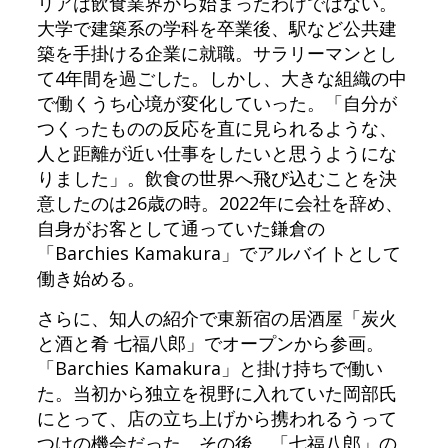
リアは飲食業界から始まったわけではない。
大学で建築系の学科を卒業後、駅など公共建
築を手掛ける企業に就職。サラリーマンとし
て4年間を過ごした。しかし、大きな組織の中
で働くうち心境が変化していった。「自分が
つくったものの反応を直に見られるような、
人と距離が近い仕事をしたいと思うようにな
りました」。飲食の世界へ飛び込むことを決
意したのは26歳の時。2022年に会社を辞め、
自身がお客として通っていた鎌倉の
「Barchies Kamakura」でアルバイトとして
働き始める。
さらに、知人の紹介で東新宿の居酒屋「炭火
と酒と肴 七福八郎」でオープンから参画。
「Barchies Kamakura」と掛け持ちで働い
た。当初から独立を視野に入れていた岡部氏
にとって、店の立ち上げから携われるうって
つけの機会だった。その後、「七福八郎」の