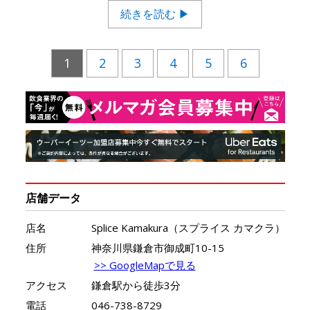
続きを読む ▶
1
2
3
4
5
6
店舗データ
店名
Splice Kamakura（スプライス カマクラ）
住所
神奈川県鎌倉市御成町10-15
>> GoogleMapで見る
アクセス
鎌倉駅から徒歩3分
電話
046-738-8729