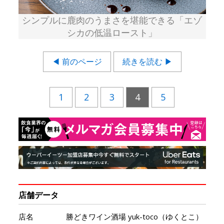
シンプルに鹿肉のうまさを堪能できる「エゾ
シカの低温ロースト」
◀ 前のページ
続きを読む ▶
1
2
3
4
5
店舗データ
店名
勝どきワイン酒場 yuk-toco（ゆくとこ）