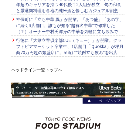
年超のキャリアを持つ40代後半2人組が独立！旬の和食
と厳選肉料理を各地の純米酒と愉しむカジュアル割烹
神保町に「立ち中華 異」が開業。「あつ盛」「あの字」
に続く3店舗目。誰もが知る“超有名中華”で修業した
（？）オーナー中村氏渾身の中華を気軽に立ち飲みで
行徳に「大衆立吞倶楽部CUE（キュー）」が開業。クラ
フトビアマーケット卒業生、1店舗目「Ｑuokka」が坪月
商70万円超の繁盛店に。至近に“焼酎立ち飲み”を出店
ヘッドライン一覧トップへ