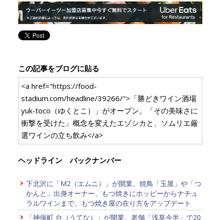
この記事をブログに貼る
<a href="https://food-
stadium.com/headline/39266/">「勝どきワイン酒場
yuk-toco（ゆくとこ）」がオープン。「その美味さに
衝撃を受けた」概念を変えたエゾシカと、ソムリエ厳
選ワインの立ち飲み</a>
ヘッドライン バックナンバー
下北沢に「M2（エムニ）」が開業。焼鳥「玉屋」や「つ
かんと」出身オーナー、もつ焼きにホッピーからナチュ
ラルワインまで、もつ焼き屋の在り方をアップデート
「神保町 台（うてな）」が開業。老舗「浅草今半」で20