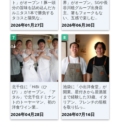
ト」がオープン！豚一頭
界」がオープン。SGや長
分の旨味を詰め込んだカ
谷川稔グループ出身店
ルニタス1本で勝負する
主、箸もフォークもな
タコスと陽気な...
い、五感で楽しむ...
2026年01月27日
2026年06月30日
北千住に「HiBi（ひ
池袋に「小出洋食堂」が
び）」がオープン。「ア
開業。星付きから居酒屋
タル」で北千住ドミナン
まで経験した33歳、イタ
トのトーヤーマン、初の
リアン、フレンチの垣根
洋食ワイン業...
を取り払っ...
2026年04月28日
2026年07月16日