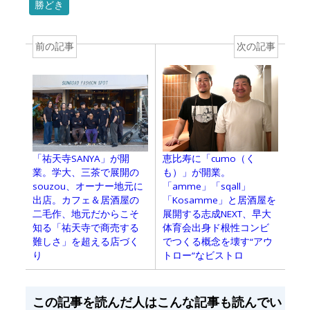
勝どき
前の記事
次の記事
「祐天寺SANYA」が開
恵比寿に「cumo（く
業。学大、三茶で展開の
も）」が開業。
souzou、オーナー地元に
「amme」「sqall」
出店。カフェ＆居酒屋の
「Kosamme」と居酒屋を
二毛作、地元だからこそ
展開する志成NEXT、早大
知る「祐天寺で商売する
体育会出身ド根性コンビ
難しさ」を超える店づく
でつくる概念を壊す“アウ
り
トロー”なビストロ
この記事を読んだ人はこんな記事も読んでい