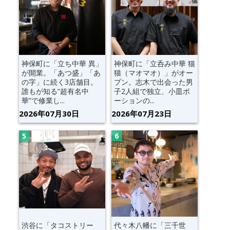
神保町に「立ち中華 異」
神保町に「立呑み中華 猫
が開業。「あつ盛」「あ
猫（マオマオ）」がオー
の字」に続く3店舗目。
プン。志木で出会った男
誰もが知る“超有名中
子2人組で独立、小皿ポ
華”で修業し...
ーションの...
2026年07月30日
2026年07月23日
渋谷に「タコストリー
代々木八幡に「三千世