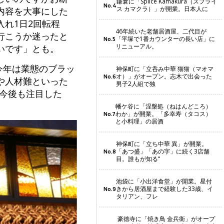
鎌倉に「Splice Kamakura（スプライ
No.4
ス カマクラ）」が開業。日本人に
内容を大事にした
れ1日2回転程
46年続いた老舗居酒屋、二代目が
行こうか迷ったと
「平塚で1番カウンターの長い店」に
No.5
リニューアル。
いです」とも。
今年は業態のブラッ
神保町に「立呑み中華 猫猫（マオマ
オ）」がオープン。志木で出会った
No.6
や人材難といった
男子2人組で独
、今後も注目した
幡ケ谷に「涅槃処（ねはんどころ）
わか」が開業。「多幸寿（タコス）
No.7
と小料理」の居酒
神保町に「立ち中華 異」が開業。
「あつ盛」「あの字」に続く3店舗
No.8
目。誰もが知る“
池袋に「小出洋食堂」が開業。星付
きから居酒屋まで経験した33歳、イ
No.9
タリアン、フレ
豪徳寺に「焼き鳥 金兵衛」がオープ