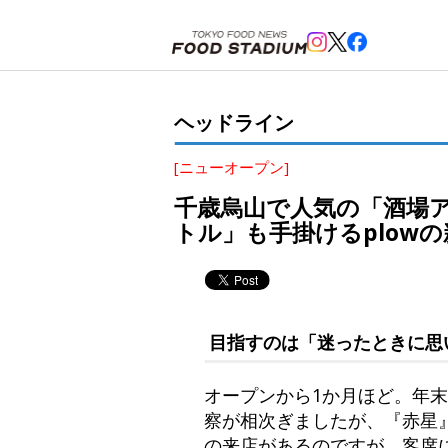
ホーム
>
ヘッドライン
>
三軒茶屋
>
千歳烏山で人気の「酒場アカボシ」が三軒茶屋に！「赤星」がオ
ヘッドライン
[ニューオープン]
千歳烏山で人気の「酒場
トル」も手掛けるplow
目指すのは「迷ったときに思
オープンから1か月ほど。年
察が相次ぎましたが、『赤星
の来店があるのですが、客席