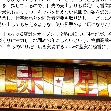
店を目指しているので、目先の売上よりも満足いく営業
ン景気もありつつ、キャパを超えない範囲でお客を受け入
営業し、仕事終わりの同業者需要も取り込む。「どこに
思い出してもらえるような、使い勝手のよい店になりた
タートル」の2店舗をオープンし攻勢に転じた同社だが、
づくりに注力し、地固めの年にしたいという。物価高騰
、自らのやりたい店を実現するplowの堅実な経営に