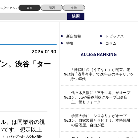
ドスタジアム」
東京
関西
東海
新店情報
トピックス
特集
コラム
2024.01.30
ACCESS RANKING
プン。渋谷「ター
「神保町 台（うてな）」が開業。老
舗「浅草今半」で20年超のキャリアを
No.1
持つ40代
代々木八幡に「三千世界」がオープ
ン。SGや長谷川稔グループ出身店
No.2
主、箸もフォーク
学芸大学に「シロネリ」がオープ
ン。自家製麺とラビオリ、本格焼酎
トル』は同業者の視
No.3
の居酒屋。自由が丘
いです。想定以上
しいのですがお断