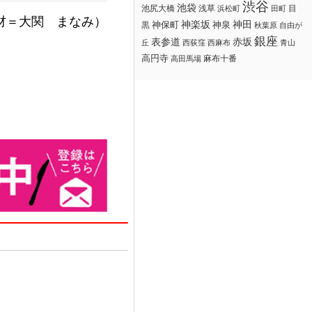
渋谷
池袋
浅草
目
池尻大橋
浜松町
田町
材＝大関 まなみ）
神楽坂
神田
黒
神保町
神泉
秋葉原
自由が
銀座
赤坂
表参道
丘
西荻窪
西麻布
青山
高円寺
麻布十番
高田馬場