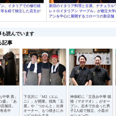
ープン。イタリアでの修行経
新旧のイタリア料理と古酒、ナチュラル
リ等を経て独立した店主が
レトロイタリアン マーブル」が都立大
アンを中心に展開するコローリの新店舗
事も読んでいます
る記事
ち中華 異」
下北沢に「M2（エム
神保町に「立呑み中華 猫
つ盛」「あ
ニ）」が開業。焼鳥「玉
猫（マオマオ）」がオー
3店舗目。
屋」や「つかんと」出身
プン。志木で出会った男
超有名中
オーナー、もつ焼きにホ
子2人組で独立、小皿ポ
ッピーからナチ...
ーションの...