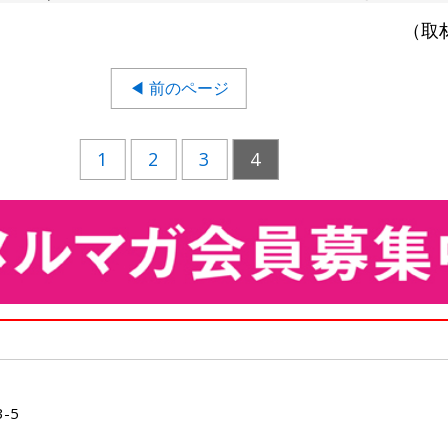
（取
◀ 前のページ
1
2
3
4
-5