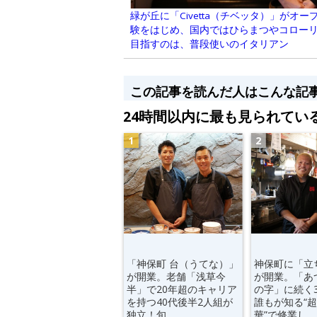
緑が丘に「Civetta（チベッタ）」がオ
験をはじめ、国内ではひらまつやコロー
目指すのは、普段使いのイタリアン
この記事を読んだ人はこんな記
24時間以内に最も見られてい
「神保町 台（うてな）」
神保町に「立
が開業。老舗「浅草今
が開業。「あ
半」で20年超のキャリア
の字」に続く
を持つ40代後半2人組が
誰もが知る“
独立！旬...
華”で修業し...