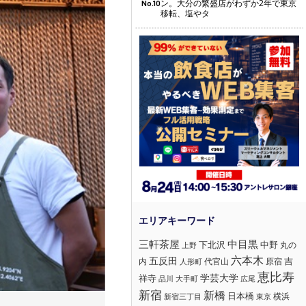
ン。大分の繁盛店がわずか2年で東京
No.10
移転、塩やタ
三軒茶屋
中目黒
下北沢
中野
丸の
上野
六本木
五反田
吉
内
代官山
人形町
原宿
恵比寿
学芸大学
祥寺
大手町
広尾
品川
新宿
新橋
日本橋
横浜
新宿三丁目
東京