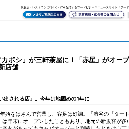
ープン。渋谷「タートル」も手掛けるplowの新店舗
飲食店・レストランの“トレンド”を配信するフードビジネスニュースサイト「フー
アカボシ」が三軒茶屋に！「赤星」がオー
の新店舗
い出される店」。今年は地固めの1年に
末年始をはさんで営業し、客足は好調。「渋谷の『ター
』は年末にオープンしたこともあり、地元の新規客が多
に空きがあってもキャパオーバーと判断したときは心苦