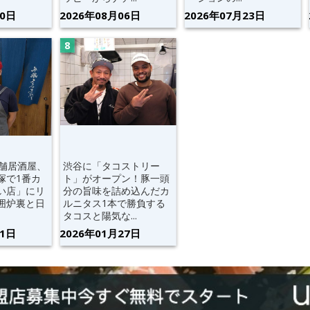
30日
2026年08月06日
2026年07月23日
老舗居酒屋、
渋谷に「タコストリー
塚で1番カ
ト」がオープン！豚一頭
い店」にリ
分の旨味を詰め込んだカ
囲炉裏と日
ルニタス1本で勝負する
タコスと陽気な...
21日
2026年01月27日