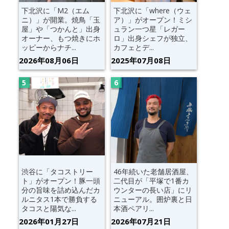
下北沢に「M2（エム
下北沢に「where（ウェ
ニ）」が開業。焼鳥「玉
ア）」がオープン！ミシ
屋」や「つかんと」出身
ュラン一つ星「レガー
オーナー、もつ焼きにホ
ロ」出身シェフが独立、
ッピーからナチ...
カフェとデ...
2026年08月06日
2025年07月08日
渋谷に「タコストリー
46年続いた老舗居酒屋、
ト」がオープン！豚一頭
二代目が「平塚で1番カ
分の旨味を詰め込んだカ
ウンターの長い店」にリ
ルニタス1本で勝負する
ニューアル。囲炉裏と日
タコスと陽気な...
本酒ペアリ...
2026年01月27日
2026年07月21日