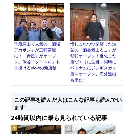
千歳烏山で人気の「酒場
惜しまれつつ閉店した渋
アカボシ」が三軒茶屋
谷の「酒呑気まるこ」が
に！「赤星」がオープ
移転オープン！進化した
ン。渋谷「タートル」も
店づくりに注目。同時に
手掛けるplowの新店舗
ベトナムにジンギスカン
店をオープン、海外進出
も果たす
この記事を読んだ人はこんな記事も読んでい
ます
24時間以内に最も見られている記事