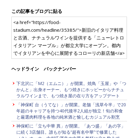
この記事をブログに貼る
<a href="https://food-
stadium.com/headline/35385/">新旧のイタリア料理
と古酒、ナチュラルワインを提供する「ニューレトロ
イタリアン マーブル」が都立大学にオープン。都内
でイタリアンを中心に展開するコローリの新店舗</a>
ヘッドライン バックナンバー
下北沢に「M2（エムニ）」が開業。焼鳥「玉屋」や「つ
かんと」出身オーナー、もつ焼きにホッピーからナチュ
ラルワインまで、もつ焼き屋の在り方をアップデート
「神保町 台（うてな）」が開業。老舗「浅草今半」で20
年超のキャリアを持つ40代後半2人組が独立！旬の和食
と厳選肉料理を各地の純米酒と愉しむカジュアル割烹
神保町に「立ち中華 異」が開業。「あつ盛」「あの字」
に続く3店舗目。誰もが知る“超有名中華”で修業した