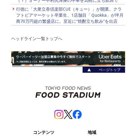
（？）オーナー中村氏渾身の中華を気軽に立ち飲みで
行徳に「大衆立吞倶楽部CUE（キュー）」が開業。クラ
フトビアマーケット卒業生、1店舗目「Ｑuokka」が坪月
商70万円超の繁盛店に。至近に“焼酎立ち飲み”を出店
ヘッドライン一覧トップへ
コンテンツ
地域