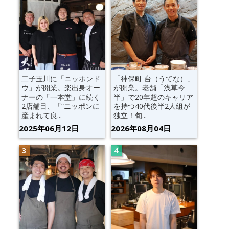
二子玉川に「ニッポンド
「神保町 台（うてな）」
ウ」が開業。楽出身オー
が開業。老舗「浅草今
ナーの「一本堂」に続く
半」で20年超のキャリア
2店舗目、「“ニッポンに
を持つ40代後半2人組が
産まれて良...
独立！旬...
2025年06月12日
2026年08月04日