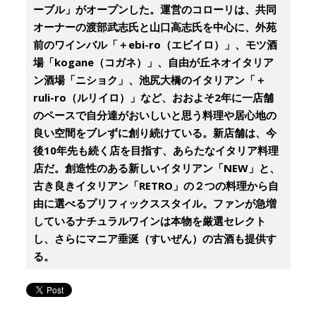
ーブル」がオープンした。運営のコローリは、共同
オーナーの渡部武志氏と山口高志氏を中心に、外苑
前のワインバル「＋ebi-ro（エビイロ）」、モツ酒
場「kogane（コガネ）」、自由が丘ネオイタリア
ン酒場「ニショク」、池尻大橋のイタリアン「＋
ruli-ro（ルリイロ）」など、おおよそ2年に一店舗
のペースで自分達がおいしいと思う料理や居心地の
良い空間をブレずに創り続けている。新店舗は、今
後10年先も続く店を目指す、あらたなイタリア料理
店だ。創造性のある新しいイタリアン「NEW」と、
古き良きイタリアン「RETRO」の２つの料理から自
由に選べるプリフィックススタイル。ファンが急増
しているナチュラルワインは本物を厳選セレクト
し、さらにマニア垂涎（すいぜん）の古酒も提供す
る。