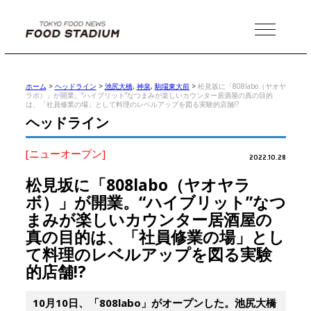
MENU
ホーム
>
ヘッドライン
>
池尻大橋
,
神泉
,
駒場東大前
>
松見坂に「808labo（ヤオヤ
ラボ）」が開業。“ハイブリット”なつまみが楽しいカウンター居酒屋の真の目的
は、「社員修業の場」として料理のレベルアップを図る実験的店舗!?
ヘッドライン
[ニューオープン]
2022.10.28
松見坂に「808labo（ヤオヤラ
ボ）」が開業。“ハイブリット”なつ
まみが楽しいカウンター居酒屋の
真の目的は、「社員修業の場」とし
て料理のレベルアップを図る実験
的店舗!?
10月10日、「808labo」がオープンした。池尻大橋