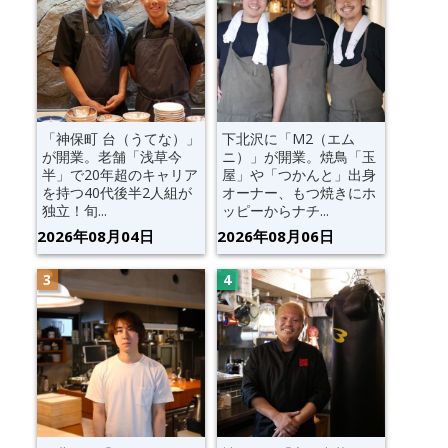
「神保町 台（うてな）」
下北沢に「M2（エム
が開業。老舗「浅草今
ニ）」が開業。焼鳥「玉
半」で20年超のキャリア
屋」や「つかんと」出身
を持つ40代後半2人組が
オーナー、もつ焼きにホ
独立！旬...
ッピーからナチ...
2026年08月04日
2026年08月06日