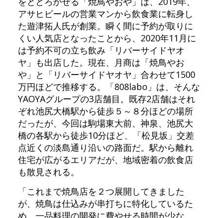
をとどろかせる「焼鳥やおや」は、2019年、
アサヒビールの営業マンから飲食業に転身し
た遊津拓人氏が創業。瞬く間に予約が取りに
くい人気店となったことから、2020年11月に
は予約不可の立ち飲み「リバーサイドヤオ
ヤ」も出店した。現在、月商は「焼鳥やお
や」と「リバーサイドヤオヤ」合わせて1500
万円ほどで推移する。「808labo」は、そんな
YAOYAグループの3店舗目。既存2店舗はそれ
ぞれ池尻大橋駅から徒歩５～８分ほどの場所
だったが、今回は駒場東大前、神泉、池尻大
橋の各駅から徒歩10分ほど、「松見坂」交差
点近くの淡島通り沿いの路面だ。駅から離れ
住宅が広がるエリアだが、地域密着の飲食店
も散見される。
「これまで焼鳥店を２つ展開してきました
が、焼鳥は仕込みが串打ちに特化しているた
め、一品料理の開発に費やせる時間が少な