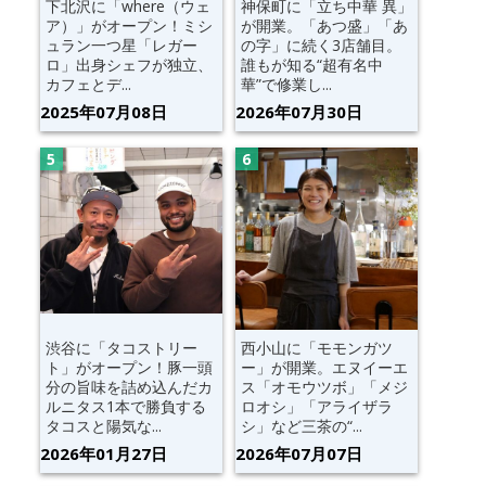
下北沢に「where（ウェ
神保町に「立ち中華 異」
ア）」がオープン！ミシ
が開業。「あつ盛」「あ
ュラン一つ星「レガー
の字」に続く3店舗目。
ロ」出身シェフが独立、
誰もが知る“超有名中
カフェとデ...
華”で修業し...
2025年07月08日
2026年07月30日
渋谷に「タコストリー
西小山に「モモンガツ
ト」がオープン！豚一頭
ー」が開業。エヌイーエ
分の旨味を詰め込んだカ
ス「オモウツボ」「メジ
ルニタス1本で勝負する
ロオシ」「アライザラ
タコスと陽気な...
シ」など三茶の“...
2026年01月27日
2026年07月07日