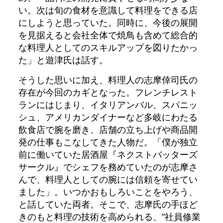
い。次は旬の食材を意識して料理をできる店
にしようと思っていた。同時に、今後の展開
を見据えると会社全体で焼鳥も含めて総合的
な料理人としてのスキルアップを図りたかっ
た」と遊津氏は話す。
そうした思いに加え、料理人の志摩倖司氏の
存在が今回のカギとなった。フレンチレスト
ランにはじまり、イタリアンバル、スパニッ
シュ、アメリカンダイナーなど多岐にわたる
飲食店で腕を磨き、店舗の立ち上げや商品開
発の仕事もこなしてきた人物だ。「僕が独立
前に働いていた居酒屋『ネクストバッターズ
サークル』でシェフを務めていたのが志摩さ
んで、料理人としての腕には信頼を寄せてい
ました」。いつかおもしろいことをやろう、
と話していた両者。そこで、志摩氏の手ほど
きのもと料理の技術を高められる、“社員修業