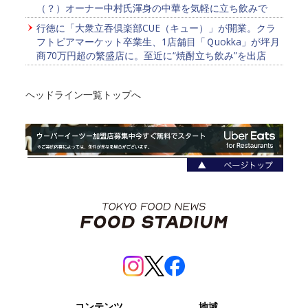
（？）オーナー中村氏渾身の中華を気軽に立ち飲みで
行徳に「大衆立吞倶楽部CUE（キュー）」が開業。クラ
フトビアマーケット卒業生、1店舗目「Ｑuokka」が坪月
商70万円超の繁盛店に。至近に“焼酎立ち飲み”を出店
ヘッドライン一覧トップへ
コンテンツ
地域