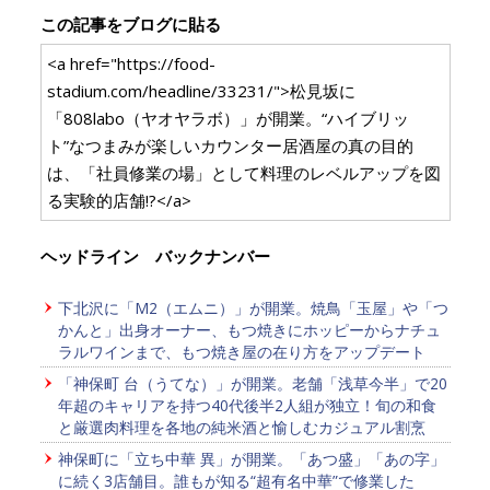
この記事をブログに貼る
<a href="https://food-
stadium.com/headline/33231/">松見坂に
「808labo（ヤオヤラボ）」が開業。“ハイブリッ
ト”なつまみが楽しいカウンター居酒屋の真の目的
は、「社員修業の場」として料理のレベルアップを図
る実験的店舗!?</a>
ヘッドライン バックナンバー
下北沢に「M2（エムニ）」が開業。焼鳥「玉屋」や「つ
かんと」出身オーナー、もつ焼きにホッピーからナチュ
ラルワインまで、もつ焼き屋の在り方をアップデート
「神保町 台（うてな）」が開業。老舗「浅草今半」で20
年超のキャリアを持つ40代後半2人組が独立！旬の和食
と厳選肉料理を各地の純米酒と愉しむカジュアル割烹
神保町に「立ち中華 異」が開業。「あつ盛」「あの字」
に続く3店舗目。誰もが知る“超有名中華”で修業した