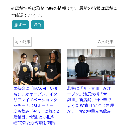
※店舗情報は取材当時の情報です。最新の情報は店舗に
ご確認ください。
恵比寿
渋谷
前の記事
次の記事
西荻窪に「IMACHI（いま
若林に「ザ・青皿」がオ
ち）」がオープン。イタ
ープン。池尻大橋「ザ・
リアンイノベーションク
銀皿」新店舗、街中華で
ッチーナ出身オーナー、
よく見る”青皿“に合う料理
立ち飲み「#18」に続く2
がテーマの中華立ち飲み
店舗目。“焼酎と小皿料
理”で新たな客層を開拓