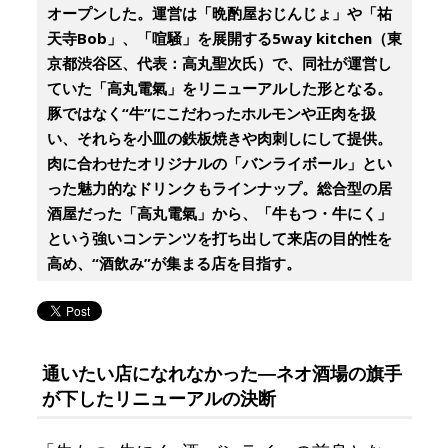
オープンした。運営は「晩酌屋おじんじょ」や「祐
天寺Bob」、「喧騒」を展開する5way kitchen（東
京都渋谷区、代表：高丸聖次氏）で、同社が運営し
ていた「高丸電氣」をリニューアルした形となる。
豚ではなく“牛”にこだわったホルモンや正肉を扱
い、それらを小皿の鉄板焼きや肉刺しにして提供。
肉に合わせたオリジナルの「バンライボール」とい
った魅力的なドリンクもラインナップ。総合型の居
酒屋だった「高丸電氣」から、「牛もつ・牛にく」
という強いコンテンツを打ち出して来店の目的性を
高め、“酒飲み”が集まる店を目指す。
通いたい店になれなかった―ネオ酒場の旗手
が下したリニューアルの決断