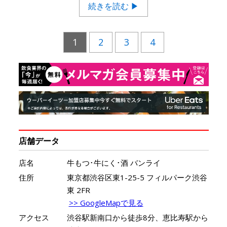
続きを読む ▶
1
2
3
4
店舗データ
店名
牛もつ･牛にく･酒 バンライ
住所
東京都渋谷区東1-25-5 フィルパーク渋谷
東 2FR
>> GoogleMapで見る
アクセス
渋谷駅新南口から徒歩8分、恵比寿駅から