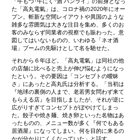
「牛もつ･牛にく･酒 バンライ」の前身となっ
た「高丸電氣」は、コロナ禍の2020年にオー
プン。斬新な空間レイアウトや異国のような
雑多な雰囲気は大きな注目を集め、多くのお
客のみならず同業者の視察でも賑わった。意
図してはいないものの、いわゆる「ネオ酒
場」ブームの先駆けとして名を馳せた。
それから６年ほど。「高丸電氣」は同社の他
の店舗に比べると売上が伸び悩むようになっ
たという。その要因は「コンセプトの曖昧
さ」にあったと高丸氏は分析する。「当初は
『地球の裏側の人まで、老若男女問わず来て
もらえる店』を目指しましたが、それが逆に
広がりすぎてコンセプトがぼやけてしまっ
た。餃子や焼き麺、焼き卵といった名物はあ
ったものの、メニュー数が多く『何でもある
居酒屋』になってしまい、何を目的に来るの
かが分かりにくくなっていた」と話す。