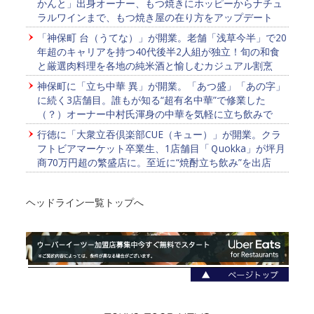
かんと」出身オーナー、もつ焼きにホッピーからナチュ
ラルワインまで、もつ焼き屋の在り方をアップデート
「神保町 台（うてな）」が開業。老舗「浅草今半」で20
年超のキャリアを持つ40代後半2人組が独立！旬の和食
と厳選肉料理を各地の純米酒と愉しむカジュアル割烹
神保町に「立ち中華 異」が開業。「あつ盛」「あの字」
に続く3店舗目。誰もが知る“超有名中華”で修業した
（？）オーナー中村氏渾身の中華を気軽に立ち飲みで
行徳に「大衆立吞倶楽部CUE（キュー）」が開業。クラ
フトビアマーケット卒業生、1店舗目「Ｑuokka」が坪月
商70万円超の繁盛店に。至近に“焼酎立ち飲み”を出店
ヘッドライン一覧トップへ