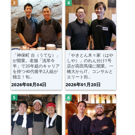
「神保町 台（うてな）」
「やきとん木々家（はや
が開業。老舗「浅草今
しや）」のれん分け1号
半」で20年超のキャリア
店が高田馬場に開業。一
を持つ40代後半2人組が
橋大からIT、コンサルと
独立！旬...
エリート街...
2026年08月04日
2026年01月20日