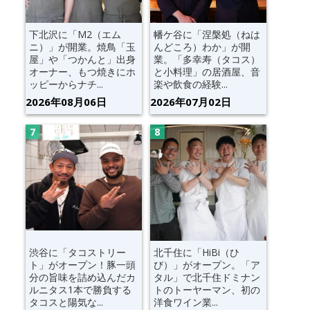
下北沢に「M2（エム
幡ケ谷に「涅槃処（ねは
ニ）」が開業。焼鳥「玉
んどころ）わか」が開
屋」や「つかんと」出身
業。「多幸寿（タコス）
オーナー、もつ焼きにホ
と小料理」の居酒屋、音
ッピーからナチ...
楽や飲食の経験...
2026年08月06日
2026年07月02日
渋谷に「タコストリー
北千住に「HiBi（ひ
ト」がオープン！豚一頭
び）」がオープン。「ア
分の旨味を詰め込んだカ
タル」で北千住ドミナン
ルニタス1本で勝負する
トのトーヤーマン、初の
タコスと陽気な...
洋食ワイン業...