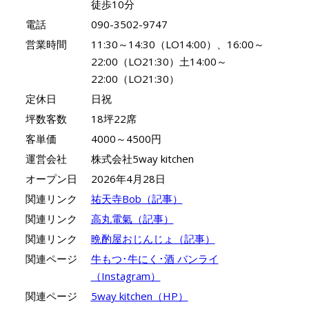
徒歩10分
電話
090-3502-9747
営業時間
11:30～14:30（LO14:00）、16:00～
22:00（LO21:30）土14:00～
22:00（LO21:30）
定休日
日祝
坪数客数
18坪22席
客単価
4000～4500円
運営会社
株式会社5way kitchen
オープン日
2026年4月28日
関連リンク
祐天寺Bob（記事）
関連リンク
高丸電氣（記事）
関連リンク
晩酌屋おじんじょ（記事）
関連ページ
牛もつ･牛にく･酒 バンライ
（Instagram）
関連ページ
5way kitchen（HP）