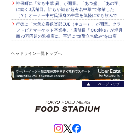
神保町に「立ち中華 異」が開業。「あつ盛」「あの字」
に続く3店舗目。誰もが知る“超有名中華”で修業した
（？）オーナー中村氏渾身の中華を気軽に立ち飲みで
行徳に「大衆立吞倶楽部CUE（キュー）」が開業。クラ
フトビアマーケット卒業生、1店舗目「Ｑuokka」が坪月
商70万円超の繁盛店に。至近に“焼酎立ち飲み”を出店
ヘッドライン一覧トップへ