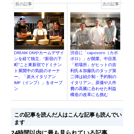
前の記事
次の記事
DREAM ONやカームデザイ
渋谷に「capovoro（カポ
ンを経て独立、“新宿の下
ボロ）」が開業。中目黒
町”こと東新宿でドミナン
「初場所」がヒットの吉
ト展開中の気鋭のオーナ
利氏＆加藤氏のタッグ第
ー、「炭火イタリアン
二弾は紹介制・予約制の
IMP（インプ）」をオープ
イタリアン。原価や人件
ン
費の高騰に合わせた利益
構造の改革にも挑む
この記事を読んだ人はこんな記事も読んでい
ます
24時間以内に最も見られている記事