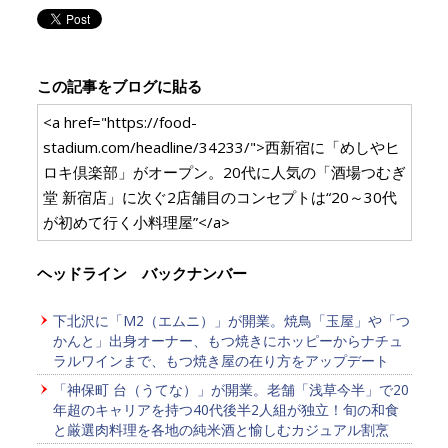
この記事をブログに貼る
<a href="https://food-
stadium.com/headline/34233/">西新宿に「めしやヒ
ロキ倶楽部」がオープン。20代に人気の「酒場つむぎ
堂 新宿店」に次ぐ2店舗目のコンセプトは“20～30代
が初めて行く小料理屋”</a>
ヘッドライン バックナンバー
下北沢に「M2（エムニ）」が開業。焼鳥「玉屋」や「つ
かんと」出身オーナー、もつ焼きにホッピーからナチュ
ラルワインまで、もつ焼き屋の在り方をアップデート
「神保町 台（うてな）」が開業。老舗「浅草今半」で20
年超のキャリアを持つ40代後半2人組が独立！旬の和食
と厳選肉料理を各地の純米酒と愉しむカジュアル割烹