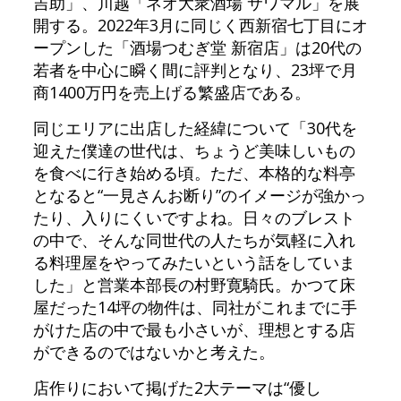
吉助」、川越「ネオ大衆酒場 サワマル」を展
開する。2022年3月に同じく西新宿七丁目にオ
ープンした「酒場つむぎ堂 新宿店」は20代の
若者を中心に瞬く間に評判となり、23坪で月
商1400万円を売上げる繁盛店である。
同じエリアに出店した経緯について「30代を
迎えた僕達の世代は、ちょうど美味しいもの
を食べに行き始める頃。ただ、本格的な料亭
となると“一見さんお断り”のイメージが強かっ
たり、入りにくいですよね。日々のブレスト
の中で、そんな同世代の人たちが気軽に入れ
る料理屋をやってみたいという話をしていま
した」と営業本部長の村野寛騎氏。かつて床
屋だった14坪の物件は、同社がこれまでに手
がけた店の中で最も小さいが、理想とする店
ができるのではないかと考えた。
店作りにおいて掲げた2大テーマは“優し