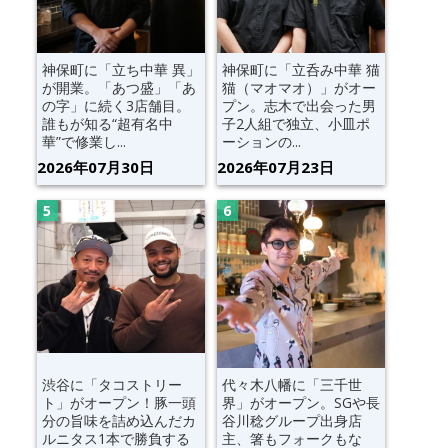
神保町に「立ち中華 異」
神保町に「立呑み中華 猫
が開業。「あつ盛」「あ
猫（マオマオ）」がオー
の字」に続く3店舗目。
プン。志木で出会った男
誰もが知る“超有名中
子2人組で独立、小皿ポ
華”で修業し...
ーションの...
2026年07月30日
2026年07月23日
渋谷に「タコストリー
代々木八幡に「三千世
ト」がオープン！豚一頭
界」がオープン。SGや長
分の旨味を詰め込んだカ
谷川稔グループ出身店
ルニタス1本で勝負する
主、箸もフォークもな