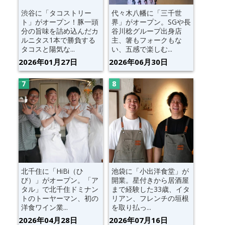
渋谷に「タコストリー
代々木八幡に「三千世
ト」がオープン！豚一頭
界」がオープン。SGや長
分の旨味を詰め込んだカ
谷川稔グループ出身店
ルニタス1本で勝負する
主、箸もフォークもな
タコスと陽気な...
い、五感で楽しむ...
2026年01月27日
2026年06月30日
北千住に「HiBi（ひ
池袋に「小出洋食堂」が
び）」がオープン。「ア
開業。星付きから居酒屋
タル」で北千住ドミナン
まで経験した33歳、イタ
トのトーヤーマン、初の
リアン、フレンチの垣根
洋食ワイン業...
を取り払っ...
2026年04月28日
2026年07月16日