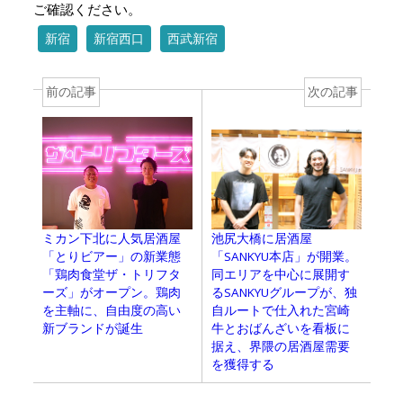
ご確認ください。
新宿
新宿西口
西武新宿
前の記事
次の記事
池尻大橋に居酒屋
ミカン下北に人気居酒屋
「SANKYU本店」が開業。
「とりビアー」の新業態
同エリアを中心に展開す
「鶏肉食堂ザ・トリフタ
るSANKYUグループが、独
ーズ」がオープン。鶏肉
自ルートで仕入れた宮崎
を主軸に、自由度の高い
牛とおばんざいを看板に
新ブランドが誕生
据え、界隈の居酒屋需要
を獲得する