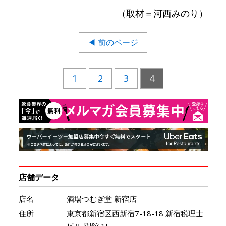
（取材＝河西みのり）
◀ 前のページ
1
2
3
4
店舗データ
店名
酒場つむぎ堂 新宿店
住所
東京都新宿区西新宿7-18-18 新宿税理士
ビル 別館 1F