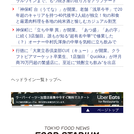
ラルワインまで、もつ焼き屋の在り方をアップデート
「神保町 台（うてな）」が開業。老舗「浅草今半」で20
年超のキャリアを持つ40代後半2人組が独立！旬の和食
と厳選肉料理を各地の純米酒と愉しむカジュアル割烹
神保町に「立ち中華 異」が開業。「あつ盛」「あの字」
に続く3店舗目。誰もが知る“超有名中華”で修業した
（？）オーナー中村氏渾身の中華を気軽に立ち飲みで
行徳に「大衆立吞倶楽部CUE（キュー）」が開業。クラ
フトビアマーケット卒業生、1店舗目「Ｑuokka」が坪月
商70万円超の繁盛店に。至近に“焼酎立ち飲み”を出店
ヘッドライン一覧トップへ