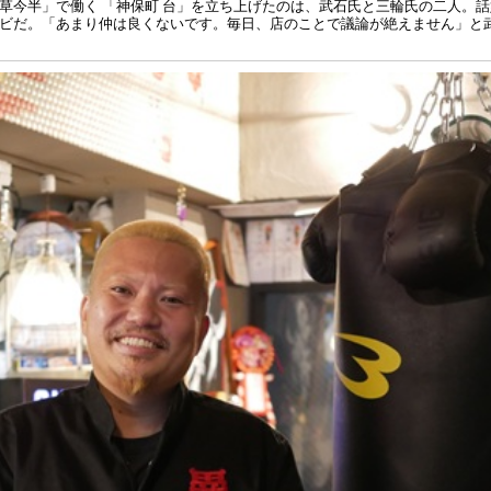
草今半」で働く 「神保町 台」を立ち上げたのは、武石氏と三輪氏の二人。
ビだ。「あまり仲は良くないです。毎日、店のことで議論が絶えません」と