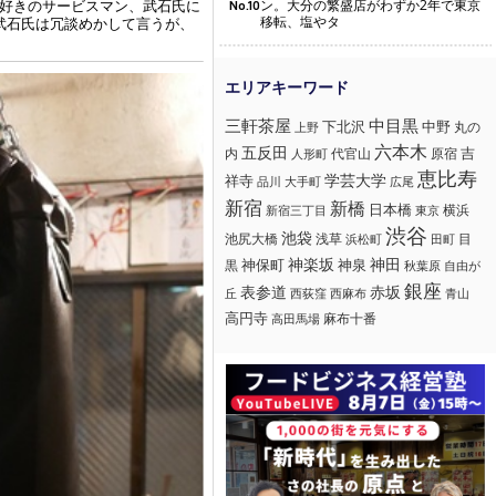
話好きのサービスマン、武石氏に
ン。大分の繁盛店がわずか2年で東京
No.10
移転、塩やタ
武石氏は冗談めかして言うが、
三軒茶屋
中目黒
下北沢
中野
丸の
上野
六本木
五反田
吉
内
代官山
人形町
原宿
恵比寿
学芸大学
祥寺
大手町
広尾
品川
新宿
新橋
日本橋
横浜
新宿三丁目
東京
渋谷
池袋
浅草
目
池尻大橋
浜松町
田町
神楽坂
神田
黒
神保町
神泉
秋葉原
自由が
銀座
赤坂
表参道
丘
西荻窪
西麻布
青山
高円寺
麻布十番
高田馬場