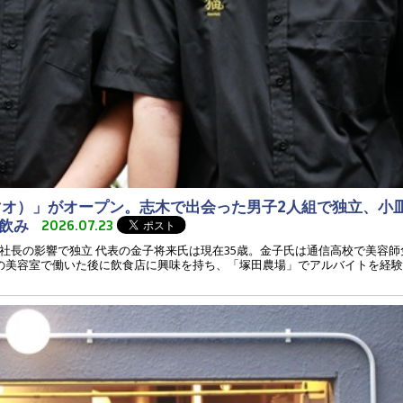
マオ）」がオープン。志木で出会った男子2人組で独立、小
ち飲み
2026.07.23
社長の影響で独立 代表の金子将来氏は現在35歳。金子氏は通信高校で美容
の美容室で働いた後に飲食店に興味を持ち、「塚田農場」でアルバイトを経