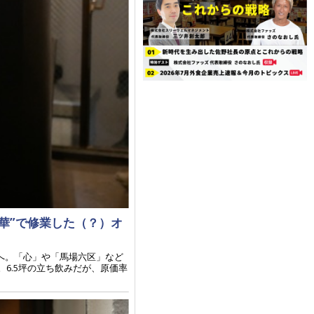
華”で修業した（？）オ
界へ。「心」や「馬場六区」など
6.5坪の立ち飲みだが、原価率