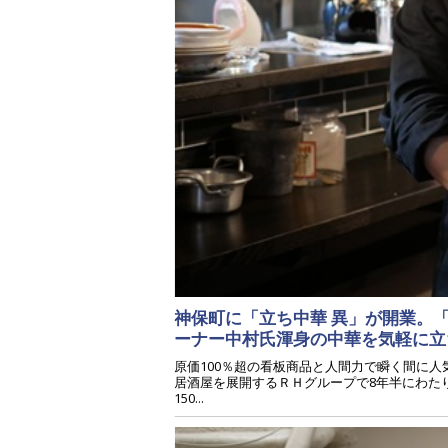
神保町に「立ち中華 異」が開業。
ーナー中村氏渾身の中華を気軽に
原価100％超の看板商品と人間力で瞬く間に
居酒屋を展開するＲＨグループで8年半にわたり
150...