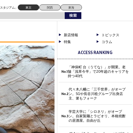
ドスタジアム」
東京
関西
東海
新店情報
トピックス
特集
コラム
ACCESS RANKING
「神保町 台（うてな）」が開業。老
舗「浅草今半」で20年超のキャリアを
No.1
持つ40代
代々木八幡に「三千世界」がオープ
ン。SGや長谷川稔グループ出身店
No.2
主、箸もフォーク
学芸大学に「シロネリ」がオープ
ン。自家製麺とラビオリ、本格焼酎
No.3
の居酒屋。自由が丘