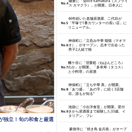
鎌倉に「Splice Kamakura（スプライ
No.4
ス カマクラ）」が開業。日本人に
46年続いた老舗居酒屋、二代目が
「平塚で1番カウンターの長い店」に
No.5
リニューアル。
神保町に「立呑み中華 猫猫（マオマ
オ）」がオープン。志木で出会った
No.6
男子2人組で独
幡ケ谷に「涅槃処（ねはんどころ）
わか」が開業。「多幸寿（タコス）
No.7
と小料理」の居酒
神保町に「立ち中華 異」が開業。
「あつ盛」「あの字」に続く3店舗
No.8
目。誰もが知る“
池袋に「小出洋食堂」が開業。星付
きから居酒屋まで経験した33歳、イ
No.9
タリアン、フレ
組が独立！旬の和食と厳選
豪徳寺に「焼き鳥 金兵衛」がオープ