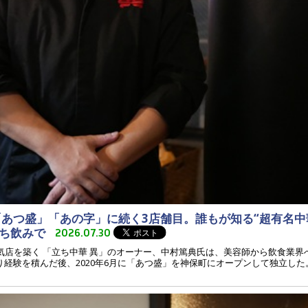
「あつ盛」「あの字」に続く3店舗目。誰もが知る“超有名中
立ち飲みで
2026.07.30
人気店を築く 「立ち中華 異」のオーナー、中村篤典氏は、美容師から飲食業
経験を積んだ後、2020年6月に「あつ盛」を神保町にオープンして独立した。