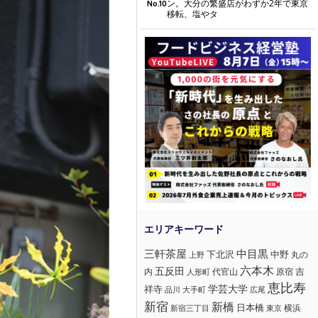
ン。大分の繁盛店がわずか2年で東京
No.10
移転、塩やタ
三軒茶屋
中目黒
下北沢
中野
丸の
上野
六本木
五反田
吉
内
代官山
人形町
原宿
恵比寿
学芸大学
祥寺
大手町
広尾
品川
新宿
新橋
日本橋
横浜
新宿三丁目
東京