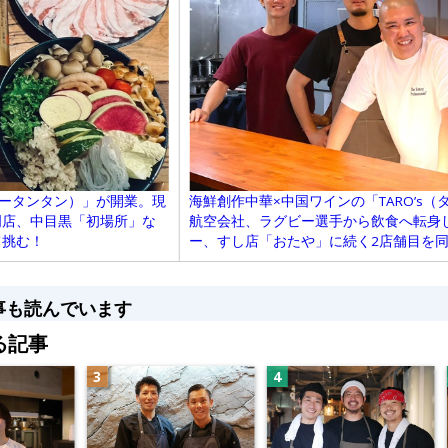
海鮮創作中華×中国ワインの「TARO’s
ーキョータンタン）」が開業。現
航空会社、ラグビー選手から飲食へ転身し
門店、中目黒「初場所」な
ー、すし店「おたや」に続く2店舗目を
て挑む！
事も読んでいます
る記事