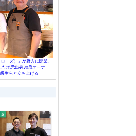
（タローズ）」が野方に開業。
た地元出身30歳オーナ
同級生らと立ち上げる