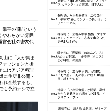
鎌倉に「Splice Kamakura（スプライ
No.4
ス カマクラ）」が開業。日本人に
46年続いた老舗居酒屋、二代目が
「平塚で1番カウンターの長い店」に
No.5
リニューアル。
陽平の“陽”という
神保町に「立呑み中華 猫猫（マオマ
くやわらかい雰囲
オ）」がオープン。志木で出会った
No.6
運営会社の密友代
男子2人組で独
幡ケ谷に「涅槃処（ねはんどころ）
わか」が開業。「多幸寿（タコス）
る岡山に「人が集ま
No.7
と小料理」の居酒
ファッションと掛
年にはアジア料理
神保町に「立ち中華 異」が開業。
「あつ盛」「あの字」に続く3店舗
楽坂に住所非公開・
No.8
目。誰もが知る“
舞われ全焼するも、
誰でも予約ナシで立
池袋に「小出洋食堂」が開業。星付
きから居酒屋まで経験した33歳、イ
No.9
タリアン、フレ
豪徳寺に「焼き鳥 金兵衛」がオープ