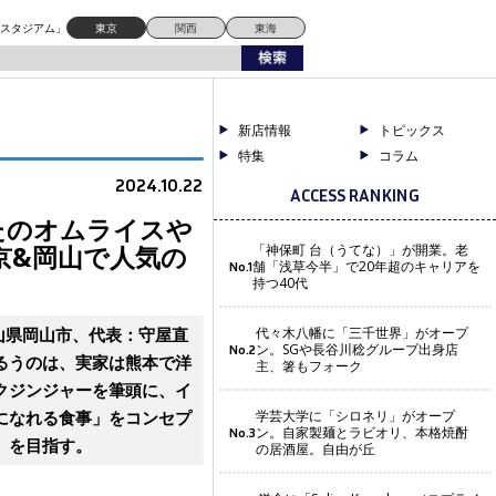
岡山で人気の「餃子世界」の新店舗
ドスタジアム」
東京
関西
東海
新店情報
トピックス
特集
コラム
2024.10.22
ACCESS RANKING
たのオムライスや
京&岡山で人気の
「神保町 台（うてな）」が開業。老
舗「浅草今半」で20年超のキャリアを
No.1
持つ40代
山県岡山市、代表：守屋直
代々木八幡に「三千世界」がオープ
ン。SGや長谷川稔グループ出身店
No.2
るうのは、実家は熊本で洋
主、箸もフォーク
クジンジャーを筆頭に、イ
になれる食事」をコンセプ
学芸大学に「シロネリ」がオープ
ン。自家製麺とラビオリ、本格焼酎
No.3
」を目指す。
の居酒屋。自由が丘