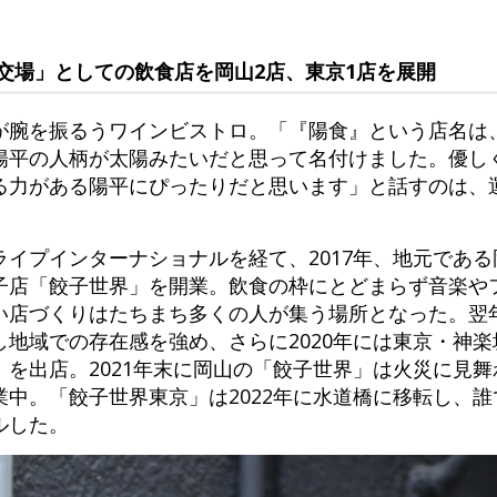
交場」としての飲食店を岡山2店、東京1店を展開
が腕を振るうワインビストロ。「『陽食』という店名は、
陽平の人柄が太陽みたいだと思って名付けました。優し
る力がある陽平にぴったりだと思います」と話すのは、
イプインターナショナルを経て、2017年、地元であ
子店「餃子世界」を開業。飲食の枠にとどまらず音楽や
い店づくりはたちまち多くの人が集う場所となった。翌
地域での存在感を強め、さらに2020年には東京・神
を出店。2021年末に岡山の「餃子世界」は火災に見
中。「餃子世界東京」は2022年に水道橋に移転し、
ルした。