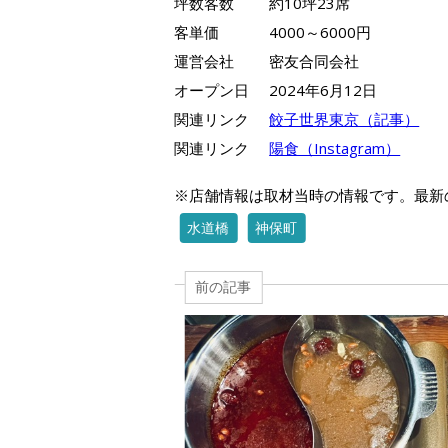
坪数客数
約10坪23席
客単価
4000～6000円
運営会社
密友合同会社
オープン日
2024年6月12日
関連リンク
餃子世界東京（記事）
関連リンク
陽食（Instagram）
※店舗情報は取材当時の情報です。最新
水道橋
神保町
前の記事