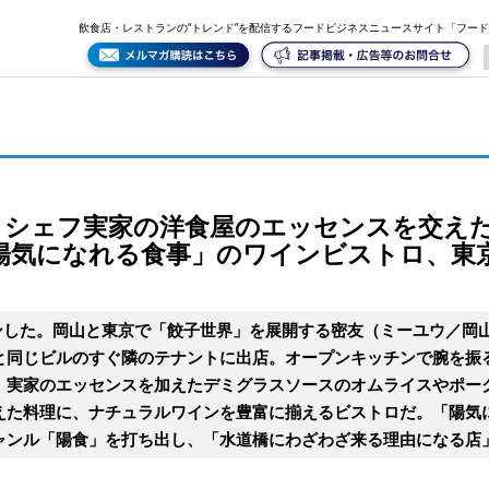
ンスを交えたのオムライスやポークジンジャーなど「陽気になれる食事」のワインビストロ、東京&
飲食店・レストランの“トレンド”を配信するフードビジネスニュースサイト「フー
。シェフ実家の洋食屋のエッセンスを交え
陽気になれる食事」のワインビストロ、東
プンした。岡山と東京で「餃子世界」を展開する密友（ミーユウ／岡
と同じビルのすぐ隣のテナントに出店。オープンキッチンで腕を振
。実家のエッセンスを加えたデミグラスソースのオムライスやポー
えた料理に、ナチュラルワインを豊富に揃えるビストロだ。「陽気
ャンル「陽食」を打ち出し、「水道橋にわざわざ来る理由になる店