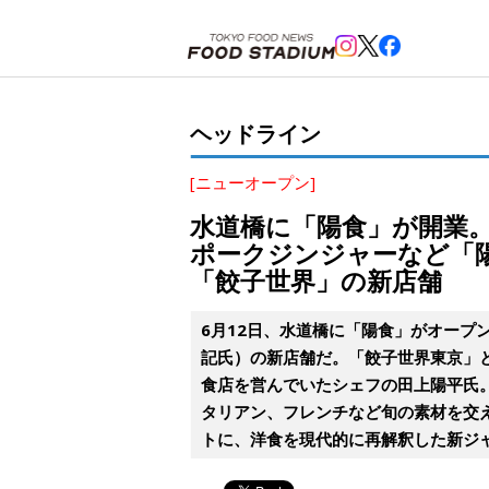
ホーム
>
ヘッドライン
>
水道橋
,
神保町
>
水道橋に「陽食」が開業。シェフ実家の洋食屋のエッセ
ヘッドライン
[ニューオープン]
水道橋に「陽食」が開業
ポークジンジャーなど「
「餃子世界」の新店舗
6月12日、水道橋に「陽食」がオー
記氏）の新店舗だ。「餃子世界東京」
食店を営んでいたシェフの田上陽平氏
タリアン、フレンチなど旬の素材を交
トに、洋食を現代的に再解釈した新ジ