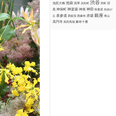
渋谷
池袋
浅草
目
池尻大橋
浜松町
田町
神楽坂
神田
黒
神保町
神泉
秋葉原
自由が
銀座
赤坂
表参道
丘
西荻窪
西麻布
青山
高円寺
麻布十番
高田馬場