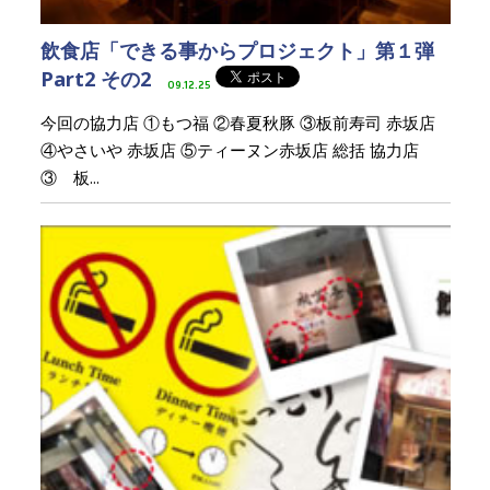
飲食店「できる事からプロジェクト」第１弾
Part2 その2
09.12.25
今回の協力店 ①もつ福 ②春夏秋豚 ③板前寿司 赤坂店
④やさいや 赤坂店 ⑤ティーヌン赤坂店 総括 協力店
③ 板...