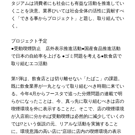
タジアムは消費者にも社会にも有益な活動を推進してい
くことを決意。業界ひいては社会全体の活性に貢献すべ
く「できる事からプロジェクト」と題し、取り組んでい
く。
プロジェクト予定
●受動喫煙防止 店外表示推進活動●国産食品推進活動
で日本の自給率を上げる ●ゴミ問題を考える●飲食店で
取り組むエコ活動
第1弾は、飲食店とは切り離せない「たばこ」の課題。
既に飲食業界が一丸となって取り組むべき時期に来てい
る。今年4月からフースタで追った分煙問題の連載で明
らかになったことは、今、真っ先に取り組むべきは店の
喫煙環境を外に表示することだ。そこで、店の喫煙環境
が入店前に分かれば受動喫煙は必然的に減少していくの
では!?という仮説の元、リアルな活動を実施すること
に。環境意識の高い店に“店頭に店内の喫煙環境の表示