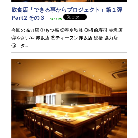
飲食店「できる事からプロジェクト」第１弾
Part2 その３
09.12.25
今回の協力店 ①もつ福 ②春夏秋豚 ③板前寿司 赤坂店
④やさいや 赤坂店 ⑤ティーヌン赤坂店 総括 協力店
⑤ タ...