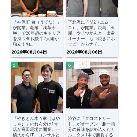
「神保町 台（うてな）」
下北沢に「M2（エム
が開業。老舗「浅草今
ニ）」が開業。焼鳥「玉
半」で20年超のキャリア
屋」や「つかんと」出身
を持つ40代後半2人組が
オーナー、もつ焼きにホ
独立！旬...
ッピーからナチ...
2026年08月04日
2026年08月06日
「やきとん木々家（はや
渋谷に「タコストリー
しや）」のれん分け1号
ト」がオープン！豚一頭
店が高田馬場に開業。一
分の旨味を詰め込んだカ
橋大からIT、コンサルと
ルニタス1本で勝負する