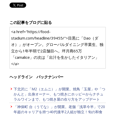
この記事をブログに貼る
<a href="https://food-
stadium.com/headline/39455/">目黒に「Dao（ダ
オ）」がオープン。グローバルダイニング卒業生、独
立から1年半弱で2店舗目へ。坪月商65万
「camalice」の次は「出汁を生かしたイタリアン」
</a>
ヘッドライン バックナンバー
下北沢に「M2（エムニ）」が開業。焼鳥「玉屋」や「つ
かんと」出身オーナー、もつ焼きにホッピーからナチュ
ラルワインまで、もつ焼き屋の在り方をアップデート
「神保町 台（うてな）」が開業。老舗「浅草今半」で20
年超のキャリアを持つ40代後半2人組が独立！旬の和食