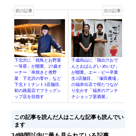
前の記事
次の記事
下北沢に「焼鳥とお野菜
千歳烏山に「鶏出汁おで
一等星」が開業。27歳オ
んとおばんざい めいび」
ーナー「串焼きと煮野
が開業。エー・ピー卒業
菜 下北沢の零や」など
生2店舗目、「塚田農場」
下北ドミナント3店舗目、
の福井出店で得たつなが
初の路面店でフラッグシ
り生かす「福井のアンテ
ップ店を目指す
ナショップ居酒屋」
この記事を読んだ人はこんな記事も読んでい
ます
24時間以内に最も見られている記事