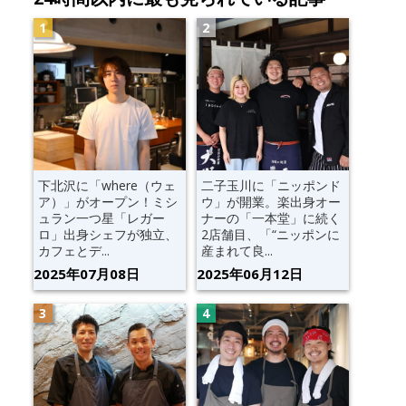
下北沢に「where（ウェ
二子玉川に「ニッポンド
ア）」がオープン！ミシ
ウ」が開業。楽出身オー
ュラン一つ星「レガー
ナーの「一本堂」に続く
ロ」出身シェフが独立、
2店舗目、「“ニッポンに
カフェとデ...
産まれて良...
2025年07月08日
2025年06月12日