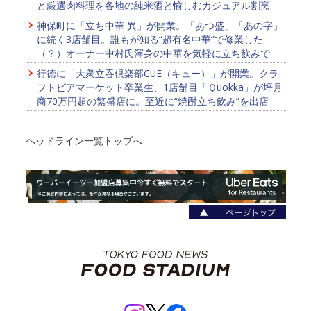
と厳選肉料理を各地の純米酒と愉しむカジュアル割烹
神保町に「立ち中華 異」が開業。「あつ盛」「あの字」
に続く3店舗目。誰もが知る“超有名中華”で修業した
（？）オーナー中村氏渾身の中華を気軽に立ち飲みで
行徳に「大衆立吞倶楽部CUE（キュー）」が開業。クラ
フトビアマーケット卒業生、1店舗目「Ｑuokka」が坪月
商70万円超の繁盛店に。至近に“焼酎立ち飲み”を出店
ヘッドライン一覧トップへ