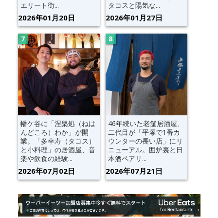
エリート街...
タコスと陽気な...
2026年01月20日
2026年01月27日
幡ケ谷に「涅槃処（ねは
46年続いた老舗居酒屋、
んどころ）わか」が開
二代目が「平塚で1番カ
業。「多幸寿（タコス）
ウンターの長い店」にリ
と小料理」の居酒屋、音
ニューアル。囲炉裏と日
楽や飲食の経験...
本酒ペアリ...
2026年07月02日
2026年07月21日