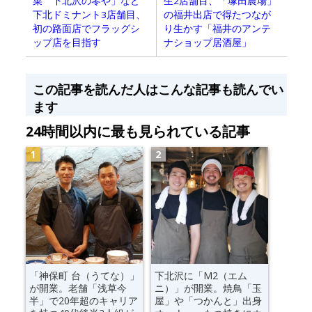
菜 下北沢の零や」など
生2店舗目、「塚田農場」
下北ドミナント3店舗目、
の福井出店で得たつなが
初の路面店でフラッグシ
り生かす「福井のアンテ
ップ店を目指す
ナショップ居酒屋」
この記事を読んだ人はこんな記事も読んでい
ます
24時間以内に最も見られている記事
「神保町 台（うてな）」
下北沢に「M2（エム
が開業。老舗「浅草今
ニ）」が開業。焼鳥「玉
半」で20年超のキャリア
屋」や「つかんと」出身