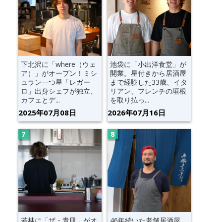
下北沢に「where（ウェ
池袋に「小出洋食堂」が
ア）」がオープン！ミシ
開業。星付きから居酒屋
ュラン一つ星「レガー
まで経験した33歳、イタ
ロ」出身シェフが独立、
リアン、フレンチの垣根
カフェとデ...
を取り払っ...
2025年07月08日
2026年07月16日
若林に「ザ・青皿」がオ
46年続いた老舗居酒屋、