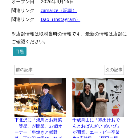
オープン日
2026年4月16日
関連リンク
camalice（記事）
関連リンク
Dao（Instagram）
※店舗情報は取材当時の情報です。最新の情報は店舗に
ご確認ください。
目黒
前の記事
次の記事
下北沢に「焼鳥とお野菜
千歳烏山に「鶏出汁おで
一等星」が開業。27歳オ
んとおばんざい めいび」
ーナー「串焼きと煮野
が開業。エー・ピー卒業