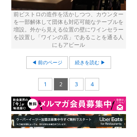
前ビストロの造作を活かしつつ、カウンター
を一部解体して団体も対応可能なテーブルを
増設。外から見える位置の壁にワインセラー
を設置し「ワインの店」であることを通る人
にもアピール
◀ 前のページ
続きを読む ▶
1
2
3
4