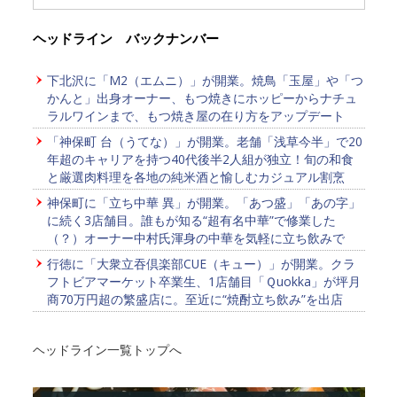
ヘッドライン バックナンバー
下北沢に「M2（エムニ）」が開業。焼鳥「玉屋」や「つ
かんと」出身オーナー、もつ焼きにホッピーからナチュ
ラルワインまで、もつ焼き屋の在り方をアップデート
「神保町 台（うてな）」が開業。老舗「浅草今半」で20
年超のキャリアを持つ40代後半2人組が独立！旬の和食
と厳選肉料理を各地の純米酒と愉しむカジュアル割烹
神保町に「立ち中華 異」が開業。「あつ盛」「あの字」
に続く3店舗目。誰もが知る“超有名中華”で修業した
（？）オーナー中村氏渾身の中華を気軽に立ち飲みで
行徳に「大衆立吞倶楽部CUE（キュー）」が開業。クラ
フトビアマーケット卒業生、1店舗目「Ｑuokka」が坪月
商70万円超の繁盛店に。至近に“焼酎立ち飲み”を出店
ヘッドライン一覧トップへ