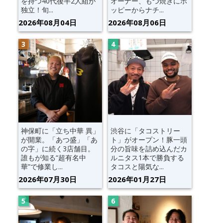
を持つ40代後半2人組が
オーナー、もつ焼きにホ
独立！旬...
ッピーからナチ...
2026年08月04日
2026年08月06日
神保町に「立ち中華 異」
渋谷に「タコストリー
が開業。「あつ盛」「あ
ト」がオープン！豚一頭
の字」に続く3店舗目。
分の旨味を詰め込んだカ
誰もが知る“超有名中
ルニタス1本で勝負する
華”で修業し...
タコスと陽気な...
2026年07月30日
2026年01月27日