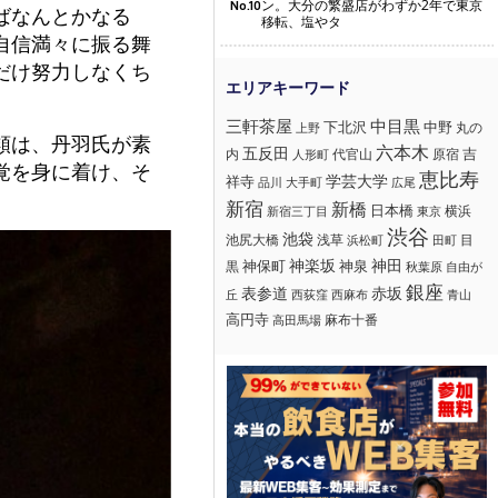
ン。大分の繁盛店がわずか2年で東京
No.10
ばなんとかなる
移転、塩やタ
自信満々に振る舞
だけ努力しなくち
三軒茶屋
中目黒
下北沢
中野
丸の
上野
類は、丹羽氏が素
六本木
五反田
吉
内
代官山
人形町
原宿
覚を身に着け、そ
恵比寿
学芸大学
祥寺
大手町
広尾
品川
新宿
新橋
日本橋
横浜
新宿三丁目
東京
渋谷
池袋
浅草
目
池尻大橋
浜松町
田町
神楽坂
神田
黒
神保町
神泉
秋葉原
自由が
銀座
赤坂
表参道
丘
西荻窪
西麻布
青山
高円寺
麻布十番
高田馬場