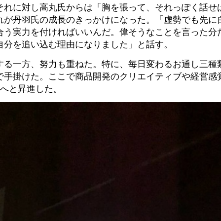
それに対し高丸氏からは「胸を張って、それっぽく話せ
れが丹羽氏の成長のきっかけになった。「虚勢でも先に
合う実力を付ければいいんだ。偉そうなことを言った分
自分を追い込む理由になりました」と話す。
する一方、努力も重ねた。特に、毎日変わるお通し三種
で手掛けた。ここで商品開発のクリエイティブや経営感
長へと昇進した。