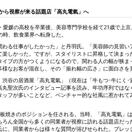
から視察が来る話題店「高丸電氣」へ
・愛媛の高校を卒業後、美容専門学校を経て21歳で上
の時、飲食業界へ転身した。
関わる仕事がしたかった」と丹羽氏。「美容師の見習い
て楽しかった。ですが、スタイリストに昇格して決まっ
タイプの方がつくようになるので、関わる人の幅が狭ま
多様なお客が混在し、その「振れ幅の広さ」に面白さを
、渋谷の居酒屋「高丸電氣」（現在は「牛もつ･牛にく･
高丸聖次氏のインタビュー記事を読み、年功序列ではな
ッフが多いことなど、ベンチャー的な社風に惹かれて20
鉄板焼きのポジションを任される。当時、「高丸電氣」
ちろん全国から多くの同業者が視察に訪れる話題店だっ
氏に、同業者からは様々な質問が浴びせられた。プレッ