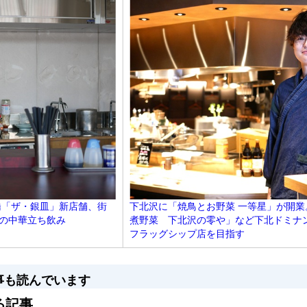
橋「ザ・銀皿」新店舗、街
下北沢に「焼鳥とお野菜 一等星」が開業
マの中華立ち飲み
煮野菜 下北沢の零や」など下北ドミナ
フラッグシップ店を目指す
事も読んでいます
る記事