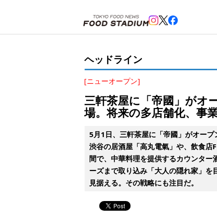
ホーム
>
ヘッドライン
>
三軒茶屋
>
三軒茶屋に「帝國」がオープン。ビル6階の隠れ家立地、深夜
ヘッドライン
[ニューオープン]
三軒茶屋に「帝國」がオ
場。将来の多店舗化、事業
5月1日、三軒茶屋に「帝國」がオープン
渋谷の居酒屋「高丸電氣」や、飲食店
間で、中華料理を提供するカウンター
ーズまで取り込み「大人の隠れ家」を
見据える。その戦略にも注目だ。