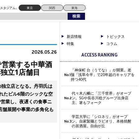
店舗目
ドスタジアム」
東京
関西
東海
新店情報
トピックス
特集
コラム
2026.05.26
ACCESS RANKING
で営業する中華酒
独立1店舗目
「神保町 台（うてな）」が開業。老
舗「浅草今半」で20年超のキャリアを
No.1
持つ40代
氏の独立店となる。丹羽氏は
れたビル6階のシックな空
代々木八幡に「三千世界」がオープ
ン。SGや長谷川稔グループ出身店
No.2
で営業し、夜遅くの食事ニ
主、箸もフォーク
店舗展開や事業の多角化も
学芸大学に「シロネリ」がオープ
ン。自家製麺とラビオリ、本格焼酎
No.3
の居酒屋。自由が丘