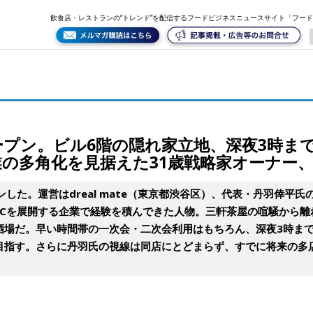
3時まで営業する中華酒場。将来の多店舗化、事業の多角化を見据えた31歳戦略家オーナー、独立1
飲食店・レストランの“トレンド”を配信するフードビジネスニュースサイト「フー
ープン。ビル6階の隠れ家立地、深夜3時ま
の多角化を見据えた31歳戦略家オーナー、
した。運営はdreal mate（東京都渋谷区）、代表・丹羽倖平
FCを展開する企業で経験を積んできた人物。三軒茶屋の喧騒から離
酒場だ。早い時間帯の一次会・二次会利用はもちろん、深夜3時ま
目指す。さらに丹羽氏の視線は同店にとどまらず、すでに将来の多