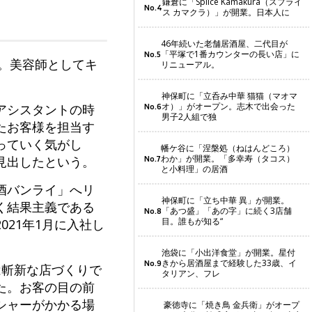
鎌倉に「Splice Kamakura（スプライ
No.4
ス カマクラ）」が開業。日本人に
46年続いた老舗居酒屋、二代目が
「平塚で1番カウンターの長い店」に
No.5
京。美容師としてキ
リニューアル。
神保町に「立呑み中華 猫猫（マオマ
オ）」がオープン。志木で出会った
アシスタントの時
No.6
男子2人組で独
たお客様を担当す
っていく気がし
幡ケ谷に「涅槃処（ねはんどころ）
わか」が開業。「多幸寿（タコス）
見出したという。
No.7
と小料理」の居酒
酒バンライ」へリ
神保町に「立ち中華 異」が開業。
く結果主義である
「あつ盛」「あの字」に続く3店舗
No.8
目。誰もが知る“
21年1月に入社し
池袋に「小出洋食堂」が開業。星付
きから居酒屋まで経験した33歳、イ
No.9
は斬新な店づくりで
タリアン、フレ
た。お客の目の前
シャーがかかる場
豪徳寺に「焼き鳥 金兵衛」がオープ