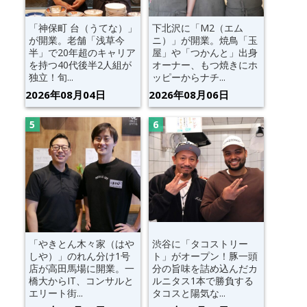
「神保町 台（うてな）」
下北沢に「M2（エム
が開業。老舗「浅草今
ニ）」が開業。焼鳥「玉
半」で20年超のキャリア
屋」や「つかんと」出身
を持つ40代後半2人組が
オーナー、もつ焼きにホ
独立！旬...
ッピーからナチ...
2026年08月04日
2026年08月06日
「やきとん木々家（はや
渋谷に「タコストリー
しや）」のれん分け1号
ト」がオープン！豚一頭
店が高田馬場に開業。一
分の旨味を詰め込んだカ
橋大からIT、コンサルと
ルニタス1本で勝負する
エリート街...
タコスと陽気な...