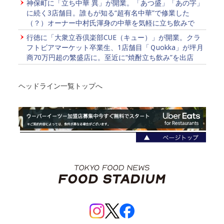
神保町に「立ち中華 異」が開業。「あつ盛」「あの字」
に続く3店舗目。誰もが知る“超有名中華”で修業した
（？）オーナー中村氏渾身の中華を気軽に立ち飲みで
行徳に「大衆立吞倶楽部CUE（キュー）」が開業。クラ
フトビアマーケット卒業生、1店舗目「Ｑuokka」が坪月
商70万円超の繁盛店に。至近に“焼酎立ち飲み”を出店
ヘッドライン一覧トップへ