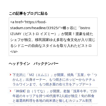
この記事をブログに貼る
<a href="https://food-
stadium.com/headline/33925/">幡ヶ谷に「bistro
IZUMY（ビストロ イズミー）」が開業！渡豪を経た
シェフが独立、移民国家ゆえ多彩な食文化が入り混じ
るシドニーの自由なスタイルを取り入れたビストロ
</a>
ヘッドライン バックナンバー
下北沢に「M2（エムニ）」が開業。焼鳥「玉屋」や「つ
かんと」出身オーナー、もつ焼きにホッピーからナチュ
ラルワインまで、もつ焼き屋の在り方をアップデート
「神保町 台（うてな）」が開業。老舗「浅草今半」で20
年超のキャリアを持つ40代後半2人組が独立！旬の和食
と厳選肉料理を各地の純米酒と愉しむカジュアル割烹