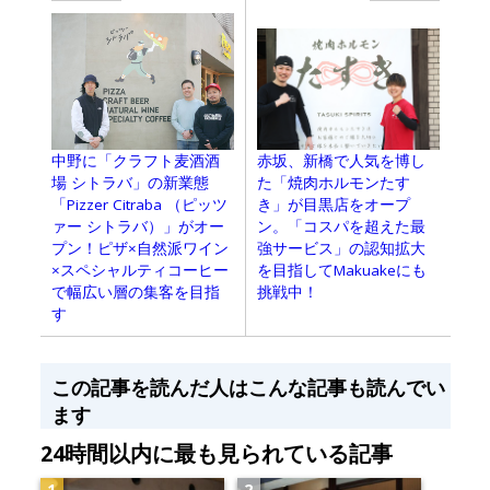
中野に「クラフト麦酒酒
赤坂、新橋で人気を博し
場 シトラバ」の新業態
た「焼肉ホルモンたす
「Pizzer Citraba （ピッツ
き」が目黒店をオープ
ァー シトラバ）」がオー
ン。「コスパを超えた最
プン！ピザ×自然派ワイン
強サービス」の認知拡大
×スペシャルティコーヒー
を目指してMakuakeにも
で幅広い層の集客を目指
挑戦中！
す
この記事を読んだ人はこんな記事も読んでい
ます
24時間以内に最も見られている記事