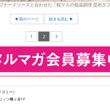
プナードソースと合わせた「桜マスの低温調理 昆布タ
◀ 前のページ
続きを読む ▶
1
2
3
ロ イズミー）
6リッツ幡ヶ谷1F