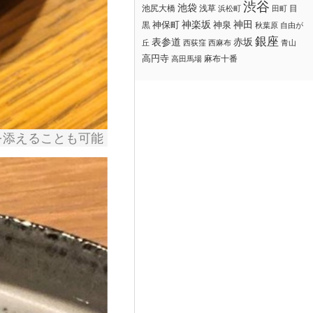
渋谷
池袋
浅草
目
池尻大橋
浜松町
田町
神楽坂
神田
黒
神保町
神泉
秋葉原
自由が
銀座
赤坂
表参道
丘
西荻窪
西麻布
青山
高円寺
麻布十番
高田馬場
を添えることも可能