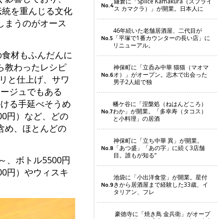
鎌倉に「Splice Kamakura（スプライ
No.4
ス カマクラ）」が開業。日本人に
伝統を重んじる文化
しまうのがオース
46年続いた老舗居酒屋、二代目が
「平塚で1番カウンターの長い店」に
No.5
リニューアル。
の食材もふんだんに
ら教わったレシピ
神保町に「立呑み中華 猫猫（マオマ
オ）」がオープン。志木で出会った
No.6
ロリと仕上げ、サワ
男子2人組で独
マージュでもある
掛ける手延べそうめ
幡ケ谷に「涅槃処（ねはんどころ）
わか」が開業。「多幸寿（タコス）
No.7
00円）など、どの
と小料理」の居酒
含め、ほとんどの
神保町に「立ち中華 異」が開業。
「あつ盛」「あの字」に続く3店舗
No.8
目。誰もが知る“
、ボトル5500円
00円）やウィスキ
池袋に「小出洋食堂」が開業。星付
きから居酒屋まで経験した33歳、イ
No.9
タリアン、フレ
豪徳寺に「焼き鳥 金兵衛」がオープ