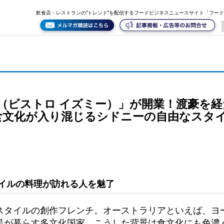
」が開業！渡豪を経たシェフが独立、移民国家ゆえ多彩な食文化が入り混じるシドニーの自由なスタイルを取
飲食店・レストランの“トレンド”を配信するフードビジネスニュースサイト「フー
ZUMY（ビストロ イズミー）」が開業！渡豪を
食文化が入り混じるシドニーの自由なスタ
イルの料理が訪れる人を魅了
スタイルの創作フレンチ。オーストラリアといえば、ヨ
民が暮らす多文化国家。こうした背景は食文化にも色濃