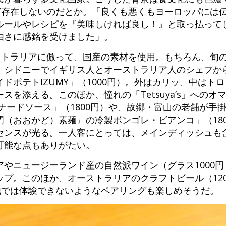
んど存在しないのだとか。「良くも悪くもヨーロッパには
ルールやレシピを『美味しければ良し！』と取っ払って
由さに感銘を受けました」。
ーストラリアに倣って、国産の素材を使用。もちろん、旬
、シドニーでイギリス人とオーストラリア人のシェフか
ドポテトIZUMY」（1000円）。外はカリッ、中はト
スを添える。このほか、憧れの「Tetsuya’s」へのオ
ナードソース」（1800円）や、故郷・富山の老舗が手
（おおかど）素麺』の冷製ボンゴレ・ビアンコ」（18
センスが光る。一人客にとっては、メインディッシュも
可能な点もありがたい。
やニュージーランド産の自然派ワイン（グラス1000円～
プ。このほか、オーストラリアのクラフトビール（12
他では体験できないようなペアリングも楽しめそうだ。