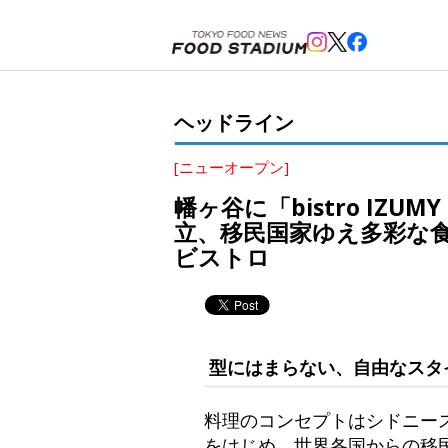
ホーム
>
ヘッドライン
>
幡ヶ谷
,
笹塚
>
幡ヶ谷に「bistro IZUMY（ビストロ イズミー）
ヘッドライン
[ニューオープン]
幡ヶ谷に「bistro I
立、移民国家ゆえ多彩な
ビストロ
型にはまらない、自由なスタ
料理のコンセプトはシドニー
をはじめ、世界各国からの移