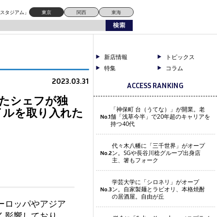
り入れたビストロ
ドスタジアム」
東京
関西
東海
新店情報
トピックス
特集
コラム
2023.03.31
ACCESS RANKING
経たシェフが独
イルを取り入れた
「神保町 台（うてな）」が開業。老
舗「浅草今半」で20年超のキャリアを
No.1
持つ40代
代々木八幡に「三千世界」がオープ
ン。SGや長谷川稔グループ出身店
No.2
主、箸もフォーク
学芸大学に「シロネリ」がオープ
ン。自家製麺とラビオリ、本格焼酎
No.3
の居酒屋。自由が丘
ーロッパやアジア
く影響しており、