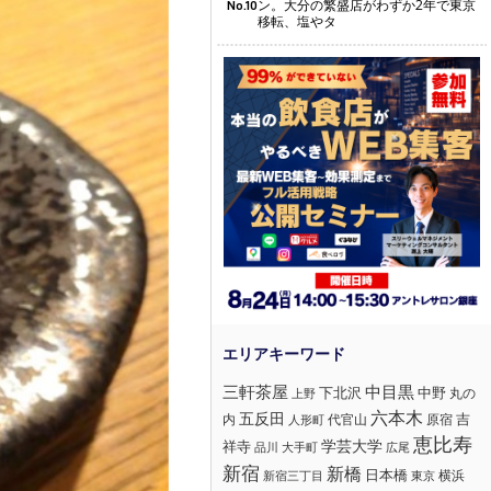
ン。大分の繁盛店がわずか2年で東京
No.10
移転、塩やタ
三軒茶屋
中目黒
下北沢
中野
丸の
上野
六本木
五反田
吉
内
代官山
人形町
原宿
恵比寿
学芸大学
祥寺
大手町
広尾
品川
新宿
新橋
日本橋
横浜
新宿三丁目
東京