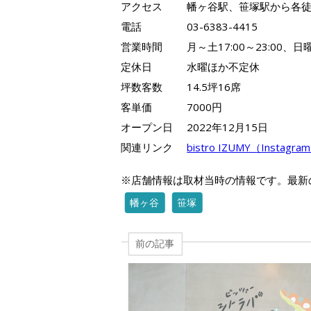
アクセス
幡ヶ谷駅、笹塚駅から各徒
電話
03-6383-4415
営業時間
月～土17:00～23:00、日曜1
定休日
水曜ほか不定休
坪数客数
14.5坪16席
客単価
7000円
オープン日
2022年12月15日
関連リンク
bistro IZUMY（Instagra
※店舗情報は取材当時の情報です。最新
幡ヶ谷
笹塚
前の記事