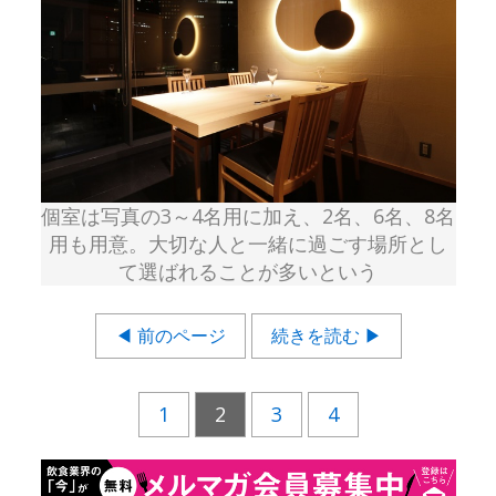
個室は写真の3～4名用に加え、2名、6名、8名
用も用意。大切な人と一緒に過ごす場所とし
て選ばれることが多いという
◀ 前のページ
続きを読む ▶
1
2
3
4