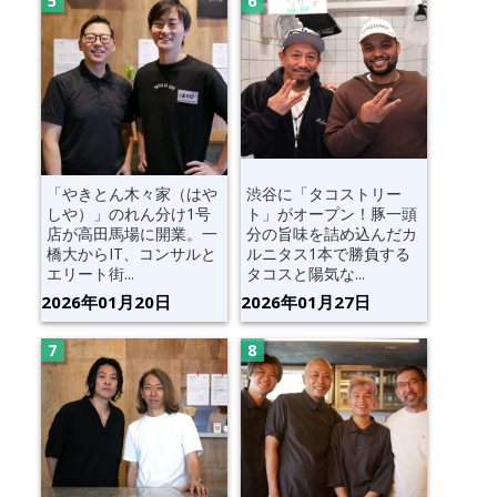
「やきとん木々家（はや
渋谷に「タコストリー
しや）」のれん分け1号
ト」がオープン！豚一頭
店が高田馬場に開業。一
分の旨味を詰め込んだカ
橋大からIT、コンサルと
ルニタス1本で勝負する
エリート街...
タコスと陽気な...
2026年01月20日
2026年01月27日