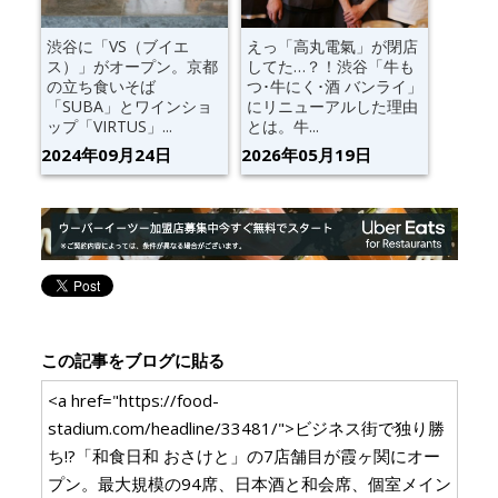
渋谷に「VS（ブイエ
えっ「高丸電氣」が閉店
ス）」がオープン。京都
してた…？！渋谷「牛も
の立ち食いそば
つ･牛にく･酒 バンライ」
「SUBA」とワインショ
にリニューアルした理由
ップ「VIRTUS」...
とは。牛...
2024年09月24日
2026年05月19日
この記事をブログに貼る
<a href="https://food-
stadium.com/headline/33481/">ビジネス街で独り勝
ち!?「和食日和 おさけと」の7店舗目が霞ヶ関にオー
プン。最大規模の94席、日本酒と和会席、個室メイン