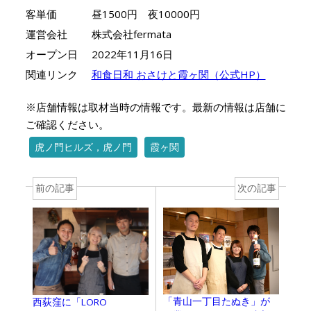
客単価
昼1500円 夜10000円
運営会社
株式会社fermata
オープン日
2022年11月16日
関連リンク
和食日和 おさけと霞ヶ関（公式HP）
※店舗情報は取材当時の情報です。最新の情報は店舗に
ご確認ください。
虎ノ門ヒルズ，虎ノ門
霞ヶ関
前の記事
次の記事
「青山一丁目たぬき」が
西荻窪に「LORO