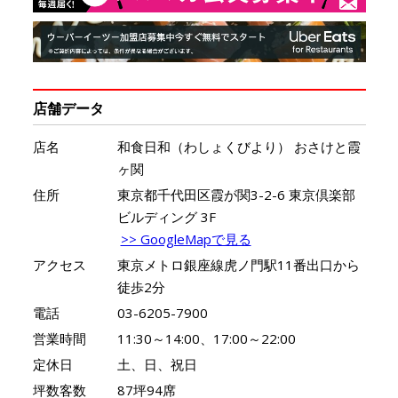
店舗データ
店名
和食日和（わしょくびより） おさけと霞
ヶ関
住所
東京都千代田区霞が関3-2-6 東京倶楽部
ビルディング 3F
>> GoogleMapで見る
アクセス
東京メトロ銀座線虎ノ門駅11番出口から
徒歩2分
電話
03-6205-7900
営業時間
11:30～14:00、17:00～22:00
定休日
土、日、祝日
坪数客数
87坪94席