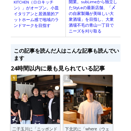
開業。subLimeから独立し
KITCHEN（ロロキッチ
たStyLeの最新店舗、「〆
ン）」がオープン。小皿
の自家製麺が美味しい大
イタリアンと居酒屋的ア
衆酒場」を目指し、大衆
ットホーム感で地域のラ
酒場不毛の青山一丁目で
ンドマークを目指す
ニーズを刈り取る
この記事を読んだ人はこんな記事も読んでい
ます
24時間以内に最も見られている記事
二子玉川に「ニッポンド
下北沢に「where（ウェ