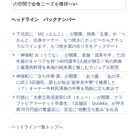
の空間で会食ニーズを獲得</a>
ヘッドライン バックナンバー
下北沢に「M2（エムニ）」が開業。焼鳥「玉屋」や「つ
かんと」出身オーナー、もつ焼きにホッピーからナチュ
ラルワインまで、もつ焼き屋の在り方をアップデート
「神保町 台（うてな）」が開業。老舗「浅草今半」で20
年超のキャリアを持つ40代後半2人組が独立！旬の和食
と厳選肉料理を各地の純米酒と愉しむカジュアル割烹
神保町に「立ち中華 異」が開業。「あつ盛」「あの字」
に続く3店舗目。誰もが知る“超有名中華”で修業した
（？）オーナー中村氏渾身の中華を気軽に立ち飲みで
行徳に「大衆立吞倶楽部CUE（キュー）」が開業。クラ
フトビアマーケット卒業生、1店舗目「Ｑuokka」が坪月
商70万円超の繁盛店に。至近に“焼酎立ち飲み”を出店
ヘッドライン一覧トップへ