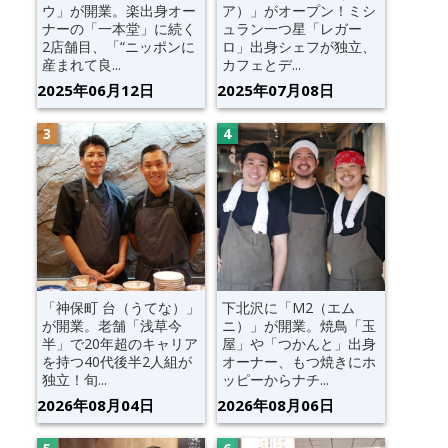
ウ」が開業。楽出身オー
ア）」がオープン！ミシ
ナーの「一本堂」に続く
ュラン一つ星「レガー
2店舗目、「“ニッポンに
ロ」出身シェフが独立、
産まれて良...
カフェとデ...
2025年06月12日
2025年07月08日
「神保町 台（うてな）」
下北沢に「M2（エム
が開業。老舗「浅草今
ニ）」が開業。焼鳥「玉
半」で20年超のキャリア
屋」や「つかんと」出身
を持つ40代後半2人組が
オーナー、もつ焼きにホ
独立！旬...
ッピーからナチ...
2026年08月04日
2026年08月06日