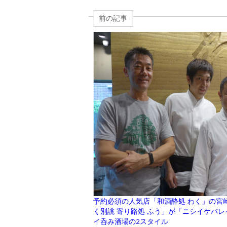
前の記事
予約必須の人気店「和酒酔処 わく」の宮
く別誂 寄り路処 ふう」が「ニシイケバ
イ呑み酒場の2スタイル