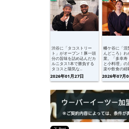
渋谷に「タコストリー
幡ケ谷に「涅
ト」がオープン！豚一頭
んどころ）わ
分の旨味を詰め込んだカ
業。「多幸寿
ルニタス1本で勝負する
と小料理」の
タコスと陽気な...
楽や飲食の経験.
2026年01月27日
2026年07月