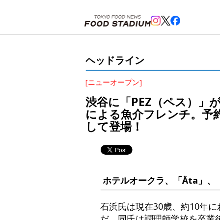
ホーム
>
ヘッドライン
>
渋谷
>
渋谷に「PEZ（ペス）」がオープン。ミシュラン一つ星「abyss
ヘッドライン
[ニューオープン]
渋谷に「PEZ（ペス）」
による魚介フレンチ。予約
して登場！
ホテルオークラ、「Äta」、
石浜氏は現在30歳、約10年
だ。同氏は調理師学校を卒業