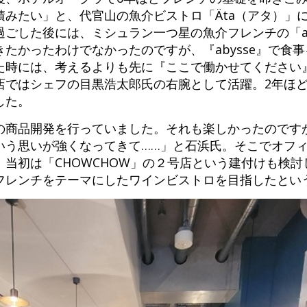
積みたい」と、代官山の魚介ビストロ「Äta（アタ）」
ごした後には、ミシュラン一つ星の魚介フレンチの「ab
たかったわけでなかったのですが、『abysse』で食
た時には、考えるよりも先に『ここで働かせてください
店ではシェフの目黒浩太郎氏の右腕として活躍。2年ほ
した。
店舗の商品開発を行っていました。それも楽しかったので
いう思いが強くなってきて……」と石浜氏。そこでオフ
当初は「CHOWCHOW」の２号店という建付けも検討
フレンチをテーマにしたワインビストロを目指したとい