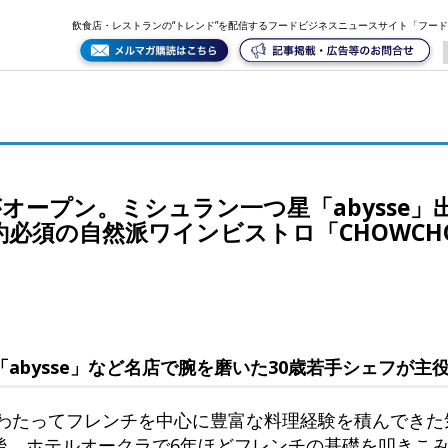
e」出身の若手シェフによる魚介フレンチ。予約必須の自然派ワインビストロ「CHOWCHOW」の姉妹
飲食店・レストランの“トレンド”を配信するフードビジネスニュースサイト「フー
がオープン。ミシュラン一つ星「abysse
必須の自然派ワインビストロ「CHOWCH
「abysse」など名店で腕を磨いた30歳若手シェフが主
にわたってフレンチを中心に豊富な料理経験を積んでき
後、ホテルオークラで6年ほどフレンチの基礎を叩きこ