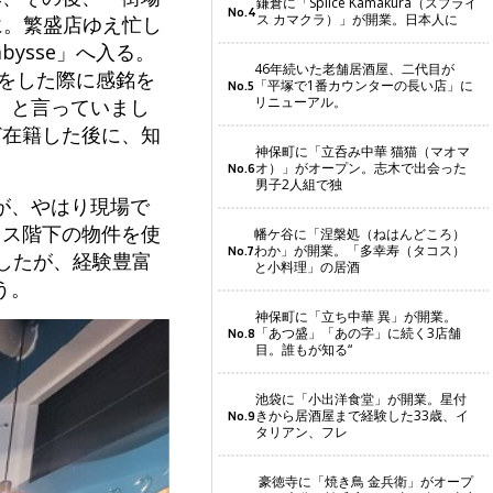
鎌倉に「Splice Kamakura（スプライ
No.4
ス カマクラ）」が開業。日本人に
に。繁盛店ゆえ忙し
ysse」へ入る。
46年続いた老舗居酒屋、二代目が
事をした際に感銘を
「平塚で1番カウンターの長い店」に
No.5
リニューアル。
』と言っていまし
ど在籍した後に、知
神保町に「立呑み中華 猫猫（マオマ
オ）」がオープン。志木で出会った
No.6
男子2人組で独
すが、やはり現場で
ィス階下の物件を使
幡ケ谷に「涅槃処（ねはんどころ）
わか」が開業。「多幸寿（タコス）
No.7
したが、経験豊富
と小料理」の居酒
う。
神保町に「立ち中華 異」が開業。
「あつ盛」「あの字」に続く3店舗
No.8
目。誰もが知る“
池袋に「小出洋食堂」が開業。星付
きから居酒屋まで経験した33歳、イ
No.9
タリアン、フレ
豪徳寺に「焼き鳥 金兵衛」がオープ