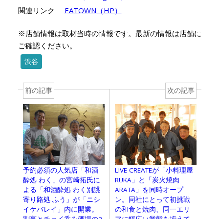
関連リンク
EATOWN（HP）
※店舗情報は取材当時の情報です。最新の情報は店舗に
ご確認ください。
渋谷
前の記事
次の記事
予約必須の人気店「和酒
LIVE CREATEが「小料理屋
酔処 わく」の宮崎拓氏に
RUKA」と「炭火焼肉
よる「和酒酔処 わく別誂
ARATA」を同時オープ
寄り路処 ふう」が「ニシ
ン。同社にとって初挑戦
イケバレイ」内に開業。
の和食と焼肉、同一エリ
割烹とチョイ呑み酒場の2
アに幅広い業態を揃えて