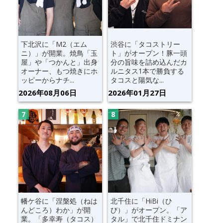
下北沢に「M2（エム
渋谷に「タコストリー
ニ）」が開業。焼鳥「玉
ト」がオープン！豚一頭
屋」や「つかんと」出身
分の旨味を詰め込んだカ
オーナー、もつ焼きにホ
ルニタス1本で勝負する
ッピーからナチ...
タコスと陽気な...
2026年08月06日
2026年01月27日
幡ケ谷に「涅槃処（ねは
北千住に「HiBi（ひ
んどころ）わか」が開
び）」がオープン。「ア
業。「多幸寿（タコス）
タル」で北千住ドミナン