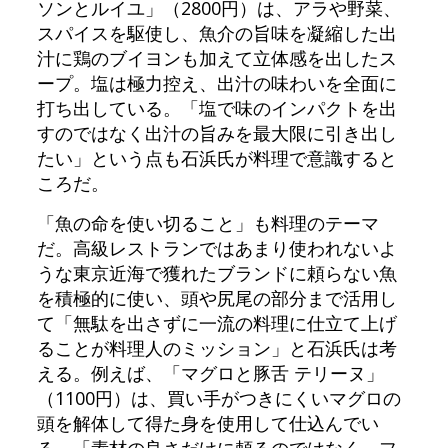
ソンとルイユ」（2800円）は、アラや野菜、
スパイスを駆使し、魚介の旨味を凝縮した出
汁に鶏のブイヨンも加えて立体感を出したス
ープ。塩は極力控え、出汁の味わいを全面に
打ち出している。「塩で味のインパクトを出
すのではなく出汁の旨みを最大限に引き出し
たい」という点も石浜氏が料理で意識すると
ころだ。
「魚の命を使い切ること」も料理のテーマ
だ。高級レストランではあまり使われないよ
うな東京近海で獲れたブランドに頼らない魚
を積極的に使い、頭や尻尾の部分まで活用し
て「無駄を出さずに一流の料理に仕立て上げ
ることが料理人のミッション」と石浜氏は考
える。例えば、「マグロと豚舌 テリーヌ」
（1100円）は、買い手がつきにくいマグロの
頭を解体して得た身を使用して仕込んでい