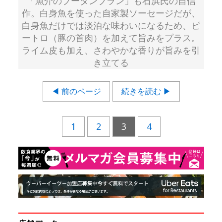
「魚介のブータンブラン」も石浜氏の自信
作。白身魚を使った自家製ソーセージだが、
白身魚だけでは淡泊な味わいになるため、ピ
ートロ（豚の首肉）を加えて旨みをプラス。
ライム皮も加え、さわやかな香りが旨みを引
き立てる
◀ 前のページ
続きを読む ▶
1
2
3
4