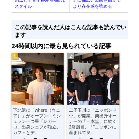
スタイル
より存在感を強める
この記事を読んだ人はこんな記事も読んでい
ます
24時間以内に最も見られている記事
下北沢に「where（ウェ
二子玉川に「ニッポンド
ア）」がオープン！ミシ
ウ」が開業。楽出身オー
ュラン一つ星「レガー
ナーの「一本堂」に続く
ロ」出身シェフが独立、
2店舗目、「“ニッポンに
カフェとデ...
産まれて良...