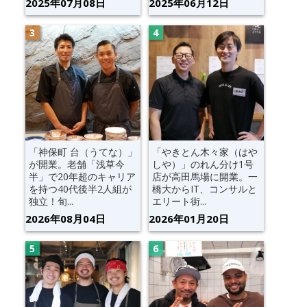
2025年07月08日
2025年06月12日
「神保町 台（うてな）」
「やきとん木々家（はや
が開業。老舗「浅草今
しや）」のれん分け1号
半」で20年超のキャリア
店が高田馬場に開業。一
を持つ40代後半2人組が
橋大からIT、コンサルと
独立！旬...
エリート街...
2026年08月04日
2026年01月20日