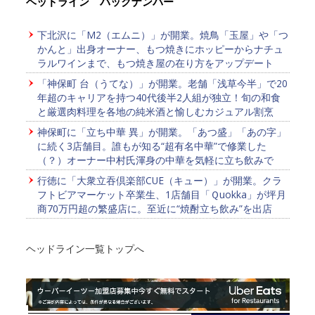
ヘッドライン バックナンバー
下北沢に「M2（エムニ）」が開業。焼鳥「玉屋」や「つ
かんと」出身オーナー、もつ焼きにホッピーからナチュ
ラルワインまで、もつ焼き屋の在り方をアップデート
「神保町 台（うてな）」が開業。老舗「浅草今半」で20
年超のキャリアを持つ40代後半2人組が独立！旬の和食
と厳選肉料理を各地の純米酒と愉しむカジュアル割烹
神保町に「立ち中華 異」が開業。「あつ盛」「あの字」
に続く3店舗目。誰もが知る“超有名中華”で修業した
（？）オーナー中村氏渾身の中華を気軽に立ち飲みで
行徳に「大衆立吞倶楽部CUE（キュー）」が開業。クラ
フトビアマーケット卒業生、1店舗目「Ｑuokka」が坪月
商70万円超の繁盛店に。至近に“焼酎立ち飲み”を出店
ヘッドライン一覧トップへ