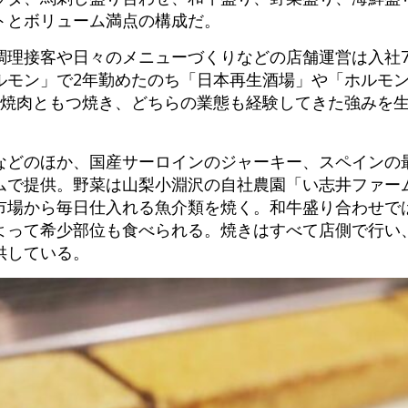
トとボリューム満点の構成だ。
調理接客や日々のメニューづくりなどの店舗運営は入社
ルモン」で2年勤めたのち「日本再生酒場」や「ホルモ
「焼肉ともつ焼き、どちらの業態も経験してきた強みを
。
などのほか、国産サーロインのジャーキー、スペインの
ムで提供。野菜は山梨小淵沢の自社農園「い志井ファー
市場から毎日仕入れる魚介類を焼く。和牛盛り合わせで
よって希少部位も食べられる。焼きはすべて店側で行い
供している。