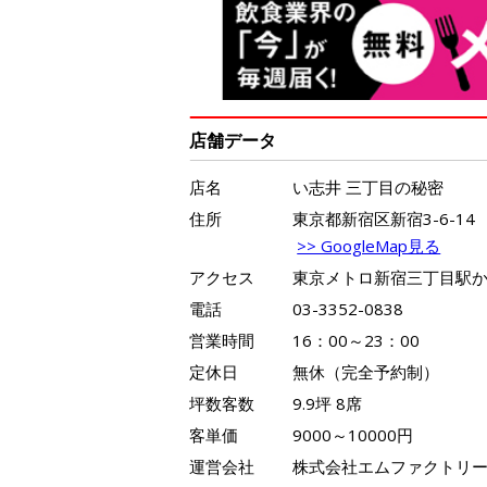
店舗データ
店名
い志井 三丁目の秘密
住所
東京都新宿区新宿3-6-1
>> GoogleMap見る
アクセス
東京メトロ新宿三丁目駅か
電話
03-3352-0838
営業時間
16：00～23：00
定休日
無休（完全予約制）
坪数客数
9.9坪 8席
客単価
9000～10000円
運営会社
株式会社エムファクトリ