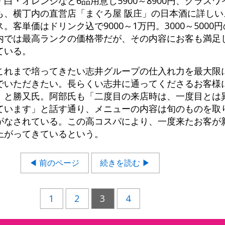
・オレンジなど6品用意し5900～8900円、グラスワ
も、横丁内の直営店「まぐろ屋 阪庄」の日本酒に詳しい
客単価はドリンク込で9000～1万円。3000～5000
内では最高ランクの価格帯だが、その内容にお客も満足
ている。
これまで培ってきたい志井グループの仕入れ力を最大限
でいただきたい。長らくい志井に通ってくださるお客様
」と勝又氏。阿部氏も「二度目の来店時は、一度目とは
ています」と話す通り、メニューの内容は旬のものを取
がなされている。この高コスパにより、一度来たお客が
上がってきているという。
◀ 前のページ
続きを読む ▶
1
2
3
4