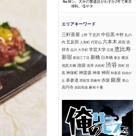
ン。大分の繁盛店がわずか2年で東京
No.10
移転、塩やタ
三軒茶屋
中目黒
下北沢
中野
丸の
上野
六本木
五反田
吉
内
代官山
人形町
原宿
恵比寿
学芸大学
祥寺
大手町
広尾
品川
新宿
新橋
日本橋
横浜
新宿三丁目
東京
渋谷
池袋
浅草
目
池尻大橋
浜松町
田町
神楽坂
神田
黒
神保町
神泉
秋葉原
自由が
銀座
赤坂
表参道
丘
西荻窪
西麻布
青山
高円寺
麻布十番
高田馬場