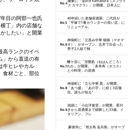
鎌倉に「Splice Kamakura（スプライ
No.4
ス カマクラ）」が開業。日本人に
7年目の阿部一也氏
46年続いた老舗居酒屋、二代目が
「平塚で1番カウンターの長い店」に
No.5
ン横丁」内の店舗な
リニューアル。
生かしたい」と開業
神保町に「立呑み中華 猫猫（マオマ
オ）」がオープン。志木で出会った
No.6
男子2人組で独
最高ランクのイベ
ム」から直送の有
幡ケ谷に「涅槃処（ねはんどころ）
は牛ヒレやカル
わか」が開業。「多幸寿（タコス）
No.7
と小料理」の居酒
、食材ごと、部位
神保町に「立ち中華 異」が開業。
「あつ盛」「あの字」に続く3店舗
No.8
目。誰もが知る“
池袋に「小出洋食堂」が開業。星付
きから居酒屋まで経験した33歳、イ
No.9
タリアン、フレ
豪徳寺に「焼き鳥 金兵衛」がオープ