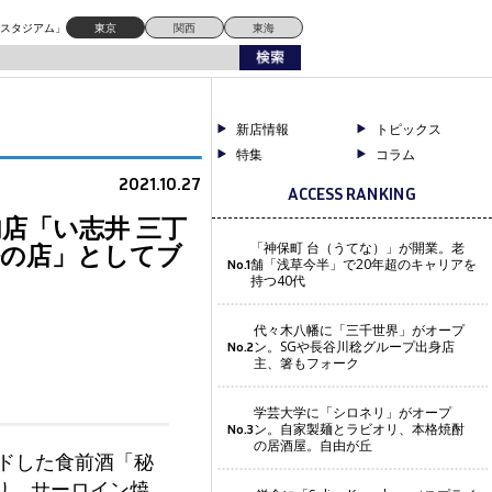
密の店」としてブランディング、「非日常」「特別感」で話題を呼ぶ！
ドスタジアム」
東京
関西
東海
新店情報
トピックス
特集
コラム
2021.10.27
ACCESS RANKING
店「い志井 三丁
密の店」としてブ
「神保町 台（うてな）」が開業。老
舗「浅草今半」で20年超のキャリアを
No.1
持つ40代
代々木八幡に「三千世界」がオープ
ン。SGや長谷川稔グループ出身店
No.2
主、箸もフォーク
学芸大学に「シロネリ」がオープ
ン。自家製麺とラビオリ、本格焼酎
No.3
の居酒屋。自由が丘
ンドした食前酒「秘
り、サーロイン焼