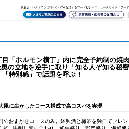
全予約制の焼肉店「い志井 三丁目の秘密」を開業。店内最奥の立地を逆手に取り「知る人ぞ知る秘
飲食店・レストランの“トレンド”を配信するフードビジネスニュースサイト「フー
丁目「ホルモン横丁」内に完全予約制の焼肉
最奥の立地を逆手に取り「知る人ぞ知る秘
」「特別感」で話題を呼ぶ！
大限に生かしたコース構成で高コスパを実現
0円のおまかせコースのみ。紹興酒と梅酒を独自でブレ
ラダ、馬刺し盛り合わせ、和牛盛り、野菜盛り、海鮮盛