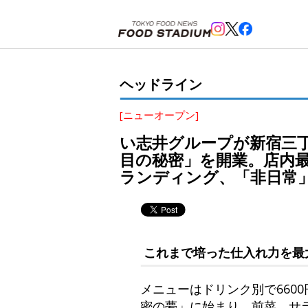
ホーム
>
ヘッドライン
>
新宿，新宿三丁目
>
い志井グループが新宿三丁目「ホルモン横丁」内に完
ヘッドライン
[ニューオープン]
い志井グループが新宿三
目の秘密」を開業。店内
ランディング、「非日常
これまで培った仕入れ力を最
メニューはドリンク別で660
密の夢」に始まり、前菜、サ