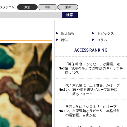
ドスタジアム」
東京
関西
東海
新店情報
トピックス
特集
コラム
ACCESS RANKING
「神保町 台（うてな）」が開業。老
舗「浅草今半」で20年超のキャリアを
No.1
持つ40代
代々木八幡に「三千世界」がオープ
ン。SGや長谷川稔グループ出身店
No.2
主、箸もフォーク
学芸大学に「シロネリ」がオープ
ン。自家製麺とラビオリ、本格焼酎
No.3
の居酒屋。自由が丘