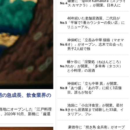
鎌倉に「Splice Kamakura（スプライ
No.4
ス カマクラ）」が開業。日本人に
46年続いた老舗居酒屋、二代目が
「平塚で1番カウンターの長い店」に
No.5
リニューアル。
神保町に「立呑み中華 猫猫（マオマ
オ）」がオープン。志木で出会った
No.6
男子2人組で独
幡ケ谷に「涅槃処（ねはんどころ）
わか」が開業。「多幸寿（タコス）
No.7
と小料理」の居酒
神保町に「立ち中華 異」が開業。
「あつ盛」「あの字」に続く3店舗
No.8
目。誰もが知る“
開の急成長、飲食業界の
池袋に「小出洋食堂」が開業。星付
路地にオープンした「江戸料理
きから居酒屋まで経験した33歳、イ
No.9
2020年10月、新橋に「厳選
タリアン、フレ
豪徳寺に「焼き鳥 金兵衛」がオープ