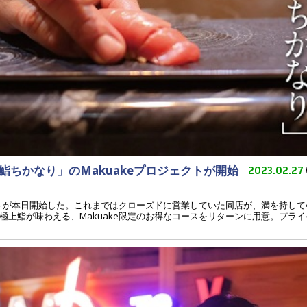
ちかなり」のMakuakeプロジェクトが開始
2023.02.27
ェクトが本日開始した。これまではクローズドに営業していた同店が、満を持し
上鮨が味わえる、Makuake限定のお得なコースをリターンに用意。プライ