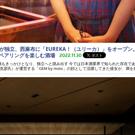
が独立、西麻布に「EUREKA！（ユリーカ）」をオープン
ペアリングを楽しむ酒場
2022.11.30
。コロナ禍もきっかけとなり、独立へと踏み出す 今では日本酒業界で知られた存在
）が運営する「GEM by moto」の顔として活躍してきた彼女が、満を持して