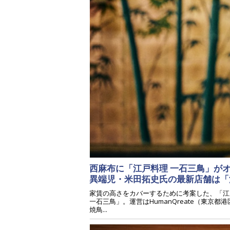
西麻布に「江戸料理 一石三鳥」がオ
異端児・米田拓史氏の最新店舗は
家賃の高さをカバーするために考案した、「江
一石三鳥」。運営はHumanQreate（東京
焼鳥...