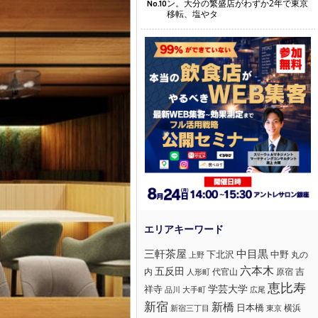
ン。大分の繁盛店がわずか2年で東京
No.10
移転、塩やタ
三軒茶屋
中目黒
下北沢
中野
丸の
上野
六本木
五反田
吉
内
代官山
人形町
原宿
恵比寿
学芸大学
祥寺
大手町
広尾
品川
新宿
新橋
日本橋
横浜
新宿三丁目
東京