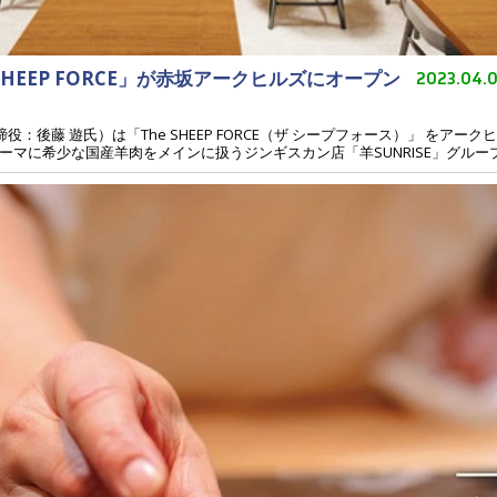
 SHEEP FORCE」が赤坂アークヒルズにオープン
2023.04.
：後藤 遊氏）は「The SHEEP FORCE（ザ シープフォース）」 をア
マに希少な国産羊肉をメインに扱うジンギスカン店「羊SUNRISE」グループ