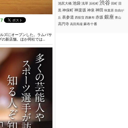
渋谷
池袋
浅草
目
池尻大橋
浜松町
田町
神楽坂
神田
黒
神保町
神泉
秋葉原
自由が
銀座
赤坂
表参道
丘
西荻窪
西麻布
青山
07
高円寺
麻布十番
高田馬場
ークヒルズにオープンした。ラムバサ
の新店舗。ほか同社では...