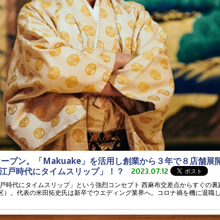
ープン。「Makuake」を活用し創業から３年で８店舗展
「江戸時代にタイムスリップ」！？
2023.07.12
戸時代にタイムスリップ」という強烈コンセプト 西麻布交差点からすぐの裏
都港区）。代表の米田拓史氏は新卒でウエディング業界へ。コロナ禍を機に退職し、