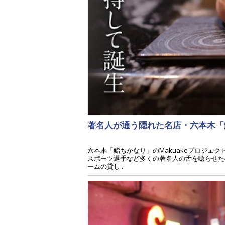
著名人が通う隠れた名店・六本木「鮨
六本木「鮨ちかなり」のMakuakeプロジ
スポーツ選手など多くの著名人の舌を唸らせた極
ームの貸し...