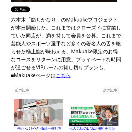
六本木「鮨ちかなり」のMakuakeプロジェクト
が本日開始した。これまではクローズドに営業し
ていた同店が、満を持して会員を公募。これまで
芸能人やスポーツ選手など多くの著名人の舌を唸
らせた極上鮨が味わえる、Makuake限定のお得
なコースをリターンに用意。プライベートな時間
が過ごせるVIPルームの貸し切りプランも。
■Makuakeページは
こちら
前の記事
次の記事
≪人気店のLINE活用術を大公
「牛たん けやき 仙台一番町本