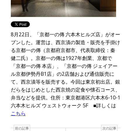
8月22日、「京都一の傳 六本木ヒルズ店」がオー
プンした。運営は、西京漬の製造・販売を手掛け
る京都一の傳（京都府京都市、代表取締役：秦
健二氏）。京都一の傳は1927年創業、京都で
「京都一の傳 本店」、「京都一の傳 ジェイアー
ル京都伊勢丹B1店」の2店舗および通信販売に
て、西京漬等を販売する。今回は東京初出店。銀
だらをはじめとした西京焼の定食や懐石コース、
弁当などを提供。住所：東京都港区六本木6-10-1
六本木ヒルズ ウェストウォーク 5F ■詳しくは
こちら
前の記事
次の記事