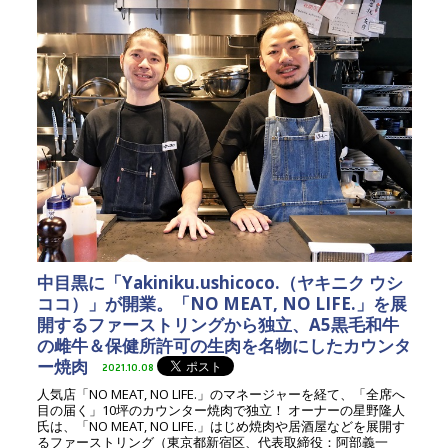
中目黒に「Yakiniku.ushicoco.（ヤキニク ウシ
ココ）」が開業。「NO MEAT, NO LIFE.」を展
開するファーストリングから独立、A5黒毛和牛
の雌牛＆保健所許可の生肉を名物にしたカウンタ
ー焼肉
2021.10.08
人気店「NO MEAT, NO LIFE.」のマネージャーを経て、「全席へ
目の届く」10坪のカウンター焼肉で独立！ オーナーの星野隆人
氏は、「NO MEAT, NO LIFE.」はじめ焼肉や居酒屋などを展開す
るファーストリング（東京都新宿区、代表取締役：阿部義一