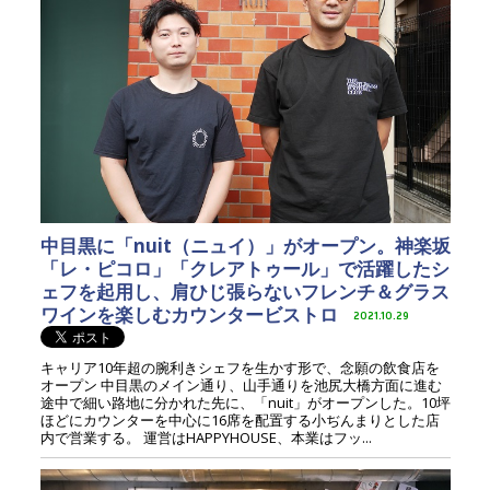
中目黒に「nuit（ニュイ）」がオープン。神楽坂
「レ・ピコロ」「クレアトゥール」で活躍したシ
ェフを起用し、肩ひじ張らないフレンチ＆グラス
ワインを楽しむカウンタービストロ
2021.10.29
キャリア10年超の腕利きシェフを生かす形で、念願の飲食店を
オープン 中目黒のメイン通り、山手通りを池尻大橋方面に進む
途中で細い路地に分かれた先に、「nuit」がオープンした。10坪
ほどにカウンターを中心に16席を配置する小ぢんまりとした店
内で営業する。 運営はHAPPYHOUSE、本業はフッ...