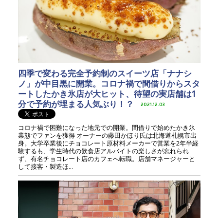
四季で変わる完全予約制のスイーツ店「ナナシ
ノ」が中目黒に開業。コロナ禍で間借りからスタ
ートしたかき氷店が大ヒット、待望の実店舗は1
分で予約が埋まる人気ぶり！？
2021.12.03
コロナ禍で困難になった地元での開業。間借りで始めたかき氷
業態でファンを獲得 オーナーの藤田かほり氏は北海道札幌市出
身。大学卒業後にチョコレート原材料メーカーで営業を2年半経
験するも、学生時代の飲食店アルバイトの楽しさが忘れられ
ず、有名チョコレート店のカフェへ転職。店舗マネージャーと
して接客・製造ほ...