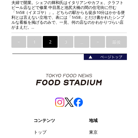
夫婦で開業。シェフの輝和氏はイタリアンやカフェ、クラフト
ビール店などで修業 中目黒と池尻大橋の間の住宅街に佇む
「1n58（イヌゴヤ）」。どちらの駅からも徒歩10分はかかる便
利とは言えない立地で、表には「1n58」とだけ書かれたシンプ
ルな看板を掲げるのみで、一見、何の店なのかわかりづらい店
がまえだ。...
<
1
2
3
...
>
最後
コンテンツ
地域
トップ
東京