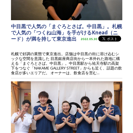
中目黒で人気の「まぐろとさば。中目黒」。札幌
で人気の「つくね山海」を手がけるKnead（ニ
ード）が満を持して東京進出
2022.05.30
札幌で好調の業態で東京進出。店舗は中目黒の街に溶け込むシ
ックな空間を意識した 目黒銀座商店街から一本外れた路地に構
える「まぐろとさば。中目黒」。中目黒駅から祐天寺駅の高架
下をつなぐ「NAKAME GALLERY STREET」からも近く、話題の飲
食店が多いエリアだ。 オーナーは、飲食店を営む...