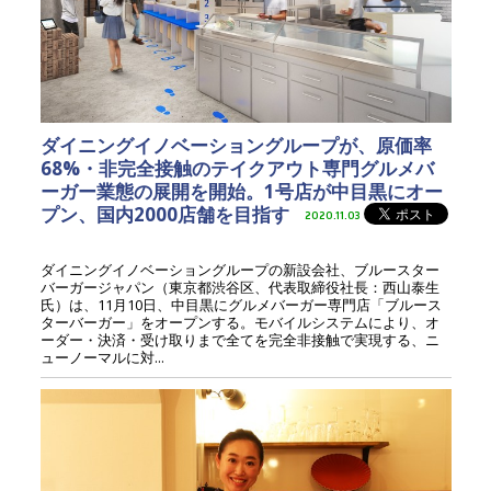
ダイニングイノベーショングループが、原価率
68%・非完全接触のテイクアウト専門グルメバ
ーガー業態の展開を開始。1号店が中目黒にオー
プン、国内2000店舗を目指す
2020.11.03
ダイニングイノベーショングループの新設会社、ブルースター
バーガージャパン（東京都渋谷区、代表取締役社長：西山泰生
氏）は、11月10日、中目黒にグルメバーガー専門店「ブルース
ターバーガー」をオープンする。モバイルシステムにより、オ
ーダー・決済・受け取りまで全てを完全非接触で実現する、ニ
ューノーマルに対...