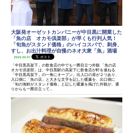
大阪発オーゼットカンパニーが中目黒に開業した
「魚の店 オカモ倶楽部」が早くも行列人気！
「旬魚がスタンド価格」のハイコスパで、刺身、
すし、お出汁料理が自慢のネオ大衆「魚」酒場
2022.03.07
「中目黒高架下」の飲食店の中でも一際目立つ外観 「魚の店
オカモ倶楽部」は、中目黒駅の高架下に飲食店が軒を連ねる
「中目黒高架下」の一角にオープン。出入口の扉が２つあり、
入口側に「魚の店」と大きな文字を記した暖簾を、出口側に
「旬の海鮮がスタンド価格」と記した暖簾を掲げた外観が、通
りからも一際目立って...