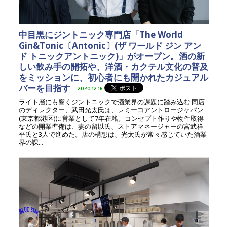
中目黒にジントニック専門店「The World
Gin&Tonic〔Antonic〕(ザ ワールド ジン アン
ド トニックアントニック)」がオープン。酒の新
しい飲み手の開拓や、洋酒・カクテル文化の普及
をミッションに、初心者にも開かれたカジュアル
バーを目指す
2020.12.16
ライト層にも響くジントニックで酒業界の課題に踏み込む 同店
のディレクター、武田光太氏は、レミーコアントロージャパン
(東京都港区)に営業として7年在籍。コンセプト作りや物件取得
などの開業準備は、妻の留以氏、ストアマネージャーの宮武祥
平氏と3人で進めた。店の構想は、光太氏が常々感じていた酒業
界の課...