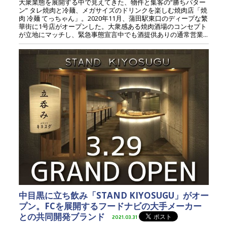
大衆業態を展開する中で見えてきた、物件と集客の“勝ちパター
ン” タレ焼肉と冷麺、メガサイズのドリンクを楽しむ焼肉店「焼
肉 冷麺 てっちゃん」。2020年11月、蒲田駅東口のディープな繁
華街に1号店がオープンした。大衆感ある焼肉酒場のコンセプト
が立地にマッチし、緊急事態宣言中でも酒提供ありの通常営業...
中目黒に立ち飲み「STAND KIYOSUGU」がオー
プン。FCを展開するフードナビの大手メーカー
との共同開発ブランド
2021.03.31