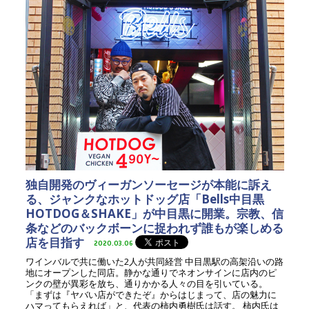
独自開発のヴィーガンソーセージが本能に訴え
る、ジャンクなホットドッグ店「Bells中目黒
HOTDOG＆SHAKE」が中目黒に開業。宗教、信
条などのバックボーンに捉われず誰もが楽しめる
店を目指す
2020.03.06
ワインバルで共に働いた2人が共同経営 中目黒駅の高架沿いの路
地にオープンした同店。静かな通りでネオンサインに店内のピ
ンクの壁が異彩を放ち、通りかかる人々の目を引いている。
「まずは『ヤバい店ができたぞ』からはじまって、店の魅力に
ハマってもらえれば」と、代表の柿内勇樹氏は話す。 柿内氏は