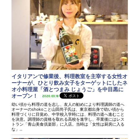
イタリアンで修業後、料理教室を主宰する女性オ
ーナーが、ひとり飲み女子をターゲットにしたネ
オ小料理屋「酒とつまみ じょうご」を中目黒に
オープン！
2020.03.18
幼い頃から料理の道を志し、友人の勧めにより料理講師の道へ
オーナーのshokoこと山田尚子氏は、東京都出身で幼い頃から
料理づくりに目覚め、中学校入学時には、料理の道へ進むこと
を決意。調理師の資格を取れる高校を進学し、卒業後にはレス
トラン「青山美食倶楽部」に入店。当時は「女性は厨房に入る
な」...