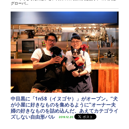
グローバ...
中目黒に「1n58（イヌゴヤ）」がオープン。“犬
が小屋に好きなものを集めるように”オーナー夫
婦の好きなものを詰め込んだ、あえてカテゴライ
ズしない自由形バル
2019.12.20