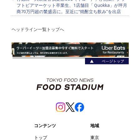
フトビアマーケット卒業生、1店舗目「Ｑuokka」が坪月
商70万円超の繁盛店に。至近に“焼酎立ち飲み”を出店
ヘッドライン一覧トップへ
コンテンツ
地域
トップ
東京