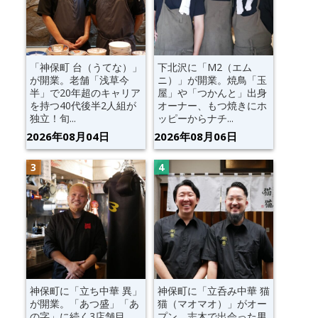
「神保町 台（うてな）」
下北沢に「M2（エム
が開業。老舗「浅草今
ニ）」が開業。焼鳥「玉
半」で20年超のキャリア
屋」や「つかんと」出身
を持つ40代後半2人組が
オーナー、もつ焼きにホ
独立！旬...
ッピーからナチ...
2026年08月04日
2026年08月06日
神保町に「立ち中華 異」
神保町に「立呑み中華 猫
が開業。「あつ盛」「あ
猫（マオマオ）」がオー
の字」に続く3店舗目。
プン。志木で出会った男