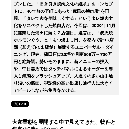
プンした。「旧き良き焼肉文化の継承」をコンセプ
トに、40年前の下町にあった“庶民の焼肉店”を再
現、「タレで肉を美味しくする」というタレ焼肉文
化をリスペクトした焼肉店だ。今回は、2020年11月
に開業した蒲田に続く２店舗目。運営は、「炭火焼
ホルモンぐう」と「もつ焼よし田」を都内で計12店
舗（加えてFC１店舗）展開するユニバーサル・ダイ
ニング。現在、蒲田店は20坪で月商600万～700万
円と絶好調。勢いそのままに、新メニューの投入
や、中目黒店ではタッチパネルによるオーダーを導
入し業態をブラッシュアップ。人通りの多い山手通
り沿いの路面、視認性の高い出店し通行人に大きく
アピールしながら集客をかける。
大衆業態を展開する中で見えてきた、物件と