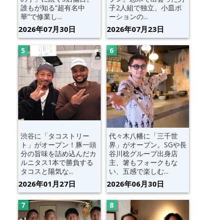
誰もが知る“超有名中
子2人組で独立、小皿ポ
華”で修業し...
ーションの...
2026年07月30日
2026年07月23日
渋谷に「タコストリー
代々木八幡に「三千世
ト」がオープン！豚一頭
界」がオープン。SGや長
分の旨味を詰め込んだカ
谷川稔グループ出身店
ルニタス1本で勝負する
主、箸もフォークもな
タコスと陽気な...
い、五感で楽しむ...
2026年01月27日
2026年06月30日