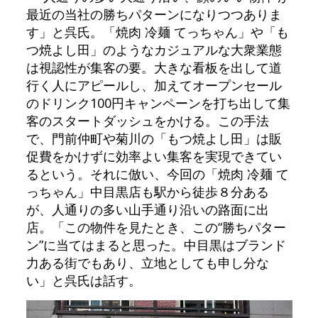
最近の当社の勝ちパターンになりつつありま
す」と呉氏。「焼肉 冷麺 てっちゃん」や「も
つ焼よし田」のようなカジュアルな大衆業態
は視認性が集客の要。大きな看板を出して道
行く人にアピールし、加えてオープンセール
のドリンク100円キャンペーンを打ち出して集
客のスタートダッシュをかける。この手法
で、門前仲町や菊川の「もつ焼よし田」は販
促費をかけずに効率よい集客を実現できてい
るという。それに倣い、今回の「焼肉 冷麺 て
っちゃん」中目黒店も駅から徒歩８分ある
が、人通りの多い山手通り沿いの路面に出
店。「この物件を見たとき、この“勝ちパター
ン”に当てはまると思った。中目黒はブランド
力ある街でもあり、立地としても申し分な
い」と呉氏は話す。