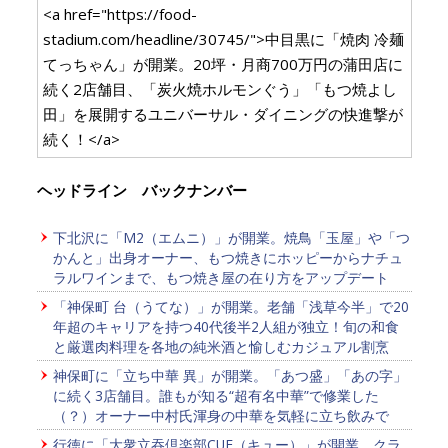
<a href="https://food-
stadium.com/headline/30745/">中目黒に「焼肉 冷麺
てっちゃん」が開業。20坪・月商700万円の蒲田店に
続く2店舗目、「炭火焼ホルモンぐう」「もつ焼よし
田」を展開するユニバーサル・ダイニングの快進撃が
続く！</a>
ヘッドライン バックナンバー
下北沢に「M2（エムニ）」が開業。焼鳥「玉屋」や「つ
かんと」出身オーナー、もつ焼きにホッピーからナチュ
ラルワインまで、もつ焼き屋の在り方をアップデート
「神保町 台（うてな）」が開業。老舗「浅草今半」で20
年超のキャリアを持つ40代後半2人組が独立！旬の和食
と厳選肉料理を各地の純米酒と愉しむカジュアル割烹
神保町に「立ち中華 異」が開業。「あつ盛」「あの字」
に続く3店舗目。誰もが知る“超有名中華”で修業した
（？）オーナー中村氏渾身の中華を気軽に立ち飲みで
行徳に「大衆立吞倶楽部CUE（キュー）」が開業。クラ