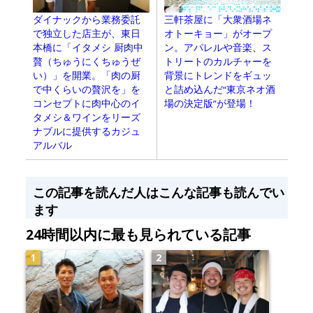
三軒茶屋に「大衆酒場ネ
ダイナックから業務委託
オトーキョー」がオープ
で独立した店主が、東日
ン。アパレルや音楽、ス
本橋に「イタメシ 厨肉中
トリートのカルチャーを
贅（ちゅうにくちゅうぜ
背景にトレンドをギュッ
い）」を開業。「肉の厨
と詰め込んだ“東京ネオ酒
で中くらいの贅沢を」を
場の決定版”が登場！
コンセプトに肉中心のイ
タメシ＆ワインをリーズ
ナブルに提供するカジュ
アルバル
この記事を読んだ人はこんな記事も読んでい
ます
24時間以内に最も見られている記事