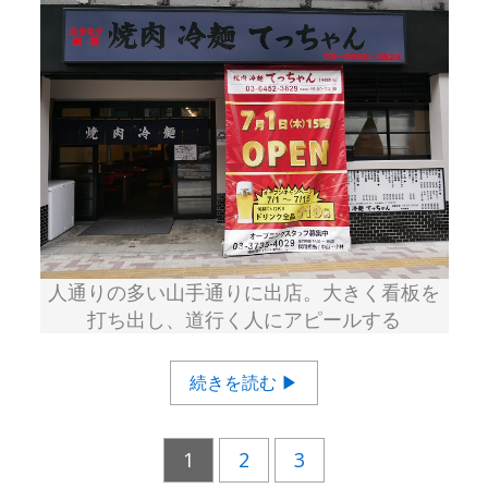
人通りの多い山手通りに出店。大きく看板を
打ち出し、道行く人にアピールする
続きを読む ▶
1
2
3