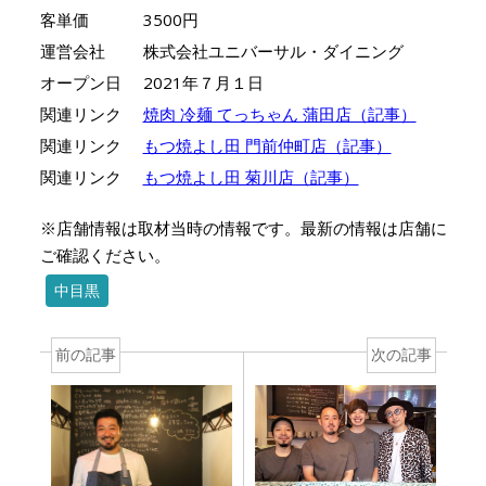
客単価
3500円
運営会社
株式会社ユニバーサル・ダイニング
オープン日
2021年７月１日
関連リンク
焼肉 冷麺 てっちゃん 蒲田店（記事）
関連リンク
もつ焼よし田 門前仲町店（記事）
関連リンク
もつ焼よし田 菊川店（記事）
※店舗情報は取材当時の情報です。最新の情報は店舗に
ご確認ください。
中目黒
前の記事
次の記事