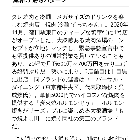
集客の“勝ちパターン”
タレ焼肉と冷麺、メガサイズのドリンクを楽
しむ焼肉店「焼肉 冷麺 てっちゃん」。2020年
11月、蒲田駅東口のディープな繁華街に1号店
がオープンした。大衆感ある焼肉酒場のコン
セプトが立地にマッチし、緊急事態宣言中で
も酒提供ありの通常営業を貫いていることも
あり、20坪で月商600万～700万円を売り上げ
る好調ぶりだ。勢いに乗り、2店舗目は中目黒
に出店。同ブランドの運営はユニバーサル・
ダイニング（東京都中央区、代表取締役：呉
成煥氏）。単価5000円でハイコスパな焼肉を
提供する「炭火焼ホルモンぐう」、ホルモン
焼きがリーズナブルに楽しめる大衆酒場「も
つ焼よし田」に続く同社の第三のブランド
だ。
「“人通りの多い大通り沿い、顔のいい物件”が