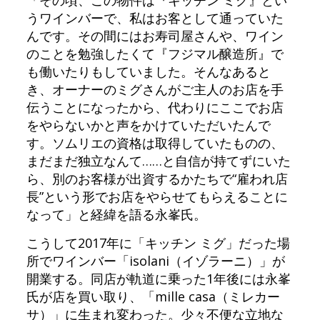
「その頃、この物件は『キッチン ミグ』とい
うワインバーで、私はお客として通っていた
んです。その間にはお寿司屋さんや、ワイン
のことを勉強したくて『フジマル醸造所』で
も働いたりもしていました。そんなあると
き、オーナーのミグさんがご主人のお店を手
伝うことになったから、代わりにここでお店
をやらないかと声をかけていただいたんで
す。ソムリエの資格は取得していたものの、
まだまだ独立なんて……と自信が持てずにいた
ら、別のお客様が出資するかたちで“雇われ店
長”という形でお店をやらせてもらえることに
なって」と経緯を語る永峯氏。
こうして2017年に「キッチン ミグ」だった場
所でワインバー「isolani（イゾラーニ）」が
開業する。同店が軌道に乗った1年後には永峯
氏が店を買い取り、「mille casa（ミレカー
サ）」に生まれ変わった。少々不便な立地な