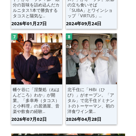
分の旨味を詰め込んだカ
の立ち食いそば
ルニタス1本で勝負する
「SUBA」とワインショ
タコスと陽気な...
ップ「VIRTUS」...
2026年01月27日
2024年09月24日
幡ケ谷に「涅槃処（ねは
北千住に「HiBi（ひ
んどころ）わか」が開
び）」がオープン。「ア
業。「多幸寿（タコス）
タル」で北千住ドミナン
と小料理」の居酒屋、音
トのトーヤーマン、初の
楽や飲食の経験...
洋食ワイン業...
2026年07月02日
2026年04月28日