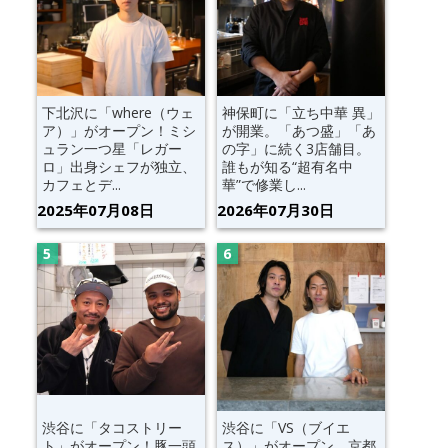
下北沢に「where（ウェ
神保町に「立ち中華 異」
ア）」がオープン！ミシ
が開業。「あつ盛」「あ
ュラン一つ星「レガー
の字」に続く3店舗目。
ロ」出身シェフが独立、
誰もが知る“超有名中
カフェとデ...
華”で修業し...
2025年07月08日
2026年07月30日
渋谷に「タコストリー
渋谷に「VS（ブイエ
ト」がオープン！豚一頭
ス）」がオープン。京都