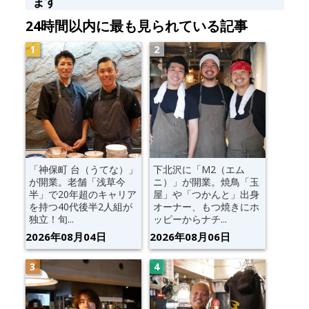
ます
24時間以内に最も見られている記事
「神保町 台（うてな）」
下北沢に「M2（エム
が開業。老舗「浅草今
ニ）」が開業。焼鳥「玉
半」で20年超のキャリア
屋」や「つかんと」出身
を持つ40代後半2人組が
オーナー、もつ焼きにホ
独立！旬...
ッピーからナチ...
2026年08月04日
2026年08月06日