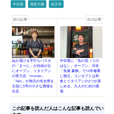
中目黒
池尻大橋
祐天寺
前の記事
次の記事
ぬか漬け＆手打ちパスタ
中目黒に「魚の花（うの
の「まーに」が自由が丘
はな）」オープン。渋谷
にオープン。イタリアン
「魚屋 豪椀」で10年修業
の実力店「mondo」
し独立。コンセプトは和
「falo」が地元の名女将を
食とイタリアンの2つが楽
主役に5坪の小さな酒場を
しめる、大人のための酒
出店
場
この記事を読んだ人はこんな記事も読んでい