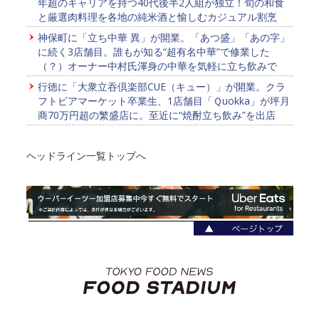
年超のキャリアを持つ40代後半2人組が独立！旬の和食
と厳選肉料理を各地の純米酒と愉しむカジュアル割烹
神保町に「立ち中華 異」が開業。「あつ盛」「あの字」
に続く3店舗目。誰もが知る“超有名中華”で修業した
（？）オーナー中村氏渾身の中華を気軽に立ち飲みで
行徳に「大衆立吞倶楽部CUE（キュー）」が開業。クラ
フトビアマーケット卒業生、1店舗目「Ｑuokka」が坪月
商70万円超の繁盛店に。至近に“焼酎立ち飲み”を出店
ヘッドライン一覧トップへ