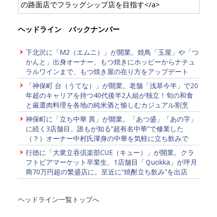
の路面店でフラッグシップ店を目指す</a>
ヘッドライン バックナンバー
下北沢に「M2（エムニ）」が開業。焼鳥「玉屋」や「つ
かんと」出身オーナー、もつ焼きにホッピーからナチュ
ラルワインまで、もつ焼き屋の在り方をアップデート
「神保町 台（うてな）」が開業。老舗「浅草今半」で20
年超のキャリアを持つ40代後半2人組が独立！旬の和食
と厳選肉料理を各地の純米酒と愉しむカジュアル割烹
神保町に「立ち中華 異」が開業。「あつ盛」「あの字」
に続く3店舗目。誰もが知る“超有名中華”で修業した
（？）オーナー中村氏渾身の中華を気軽に立ち飲みで
行徳に「大衆立吞倶楽部CUE（キュー）」が開業。クラ
フトビアマーケット卒業生、1店舗目「Ｑuokka」が坪月
商70万円超の繁盛店に。至近に“焼酎立ち飲み”を出店
ヘッドライン一覧トップへ