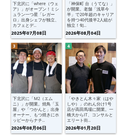
下北沢に「where（ウェ
「神保町 台（うてな）」
ア）」がオープン！ミシ
が開業。老舗「浅草今
ュラン一つ星「レガー
半」で20年超のキャリア
ロ」出身シェフが独立、
を持つ40代後半2人組が
カフェとデ...
独立！旬...
2025年07月08日
2026年08月04日
下北沢に「M2（エム
「やきとん木々家（はや
ニ）」が開業。焼鳥「玉
しや）」のれん分け1号
屋」や「つかんと」出身
店が高田馬場に開業。一
オーナー、もつ焼きにホ
橋大からIT、コンサルと
ッピーからナチ...
エリート街...
2026年08月06日
2026年01月20日