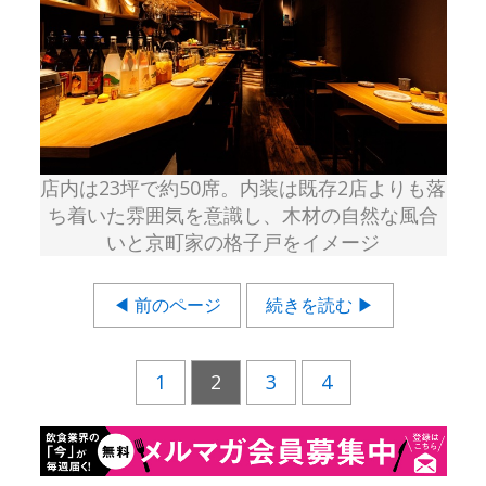
店内は23坪で約50席。内装は既存2店よりも落
ち着いた雰囲気を意識し、木材の自然な風合
いと京町家の格子戸をイメージ
◀ 前のページ
続きを読む ▶
1
2
3
4