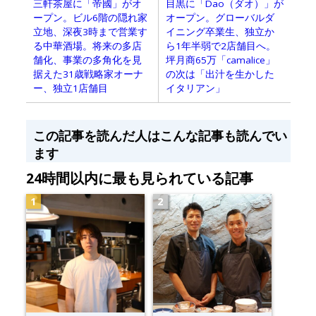
目黒に「Dao（ダオ）」が
三軒茶屋に「帝國」がオ
オープン。グローバルダ
ープン。ビル6階の隠れ家
イニング卒業生、独立か
立地、深夜3時まで営業す
ら1年半弱で2店舗目へ。
る中華酒場。将来の多店
坪月商65万「camalice」
舗化、事業の多角化を見
の次は「出汁を生かした
据えた31歳戦略家オーナ
イタリアン」
ー、独立1店舗目
この記事を読んだ人はこんな記事も読んでい
ます
24時間以内に最も見られている記事