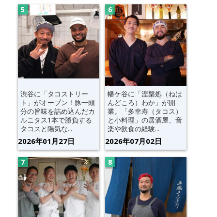
渋谷に「タコストリー
幡ケ谷に「涅槃処（ねは
ト」がオープン！豚一頭
んどころ）わか」が開
分の旨味を詰め込んだカ
業。「多幸寿（タコス）
ルニタス1本で勝負する
と小料理」の居酒屋、音
タコスと陽気な...
楽や飲食の経験...
2026年01月27日
2026年07月02日