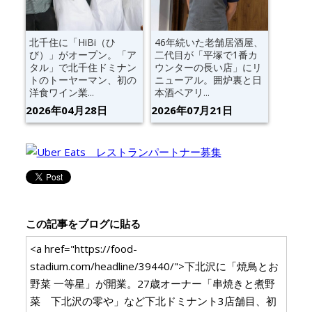
北千住に「HiBi（ひ
46年続いた老舗居酒屋、
び）」がオープン。「ア
二代目が「平塚で1番カ
タル」で北千住ドミナン
ウンターの長い店」にリ
トのトーヤーマン、初の
ニューアル。囲炉裏と日
洋食ワイン業...
本酒ペアリ...
2026年04月28日
2026年07月21日
この記事をブログに貼る
<a href="https://food-
stadium.com/headline/39440/">下北沢に「焼鳥とお
野菜 一等星」が開業。27歳オーナー「串焼きと煮野
菜 下北沢の零や」など下北ドミナント3店舗目、初