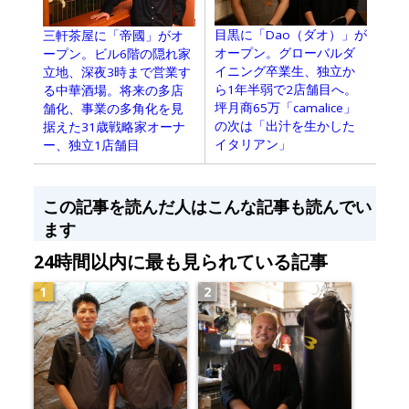
目黒に「Dao（ダオ）」が
三軒茶屋に「帝國」がオ
オープン。グローバルダ
ープン。ビル6階の隠れ家
イニング卒業生、独立か
立地、深夜3時まで営業す
ら1年半弱で2店舗目へ。
る中華酒場。将来の多店
坪月商65万「camalice」
舗化、事業の多角化を見
の次は「出汁を生かした
据えた31歳戦略家オーナ
イタリアン」
ー、独立1店舗目
この記事を読んだ人はこんな記事も読んでい
ます
24時間以内に最も見られている記事