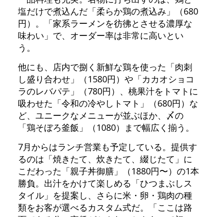
塩だけで煮込んだ「柔らか鶏の煮込み」（680
円）。「家系ラーメンを彷彿とさせる濃厚な
味わい」で、オーダー率は非常に高いとい
う。
他にも、店内で捌く新鮮な鶏を使った「肉刺
し盛り合わせ」（1580円）や「カカオショコ
ラのレバパテ」（780円）、桃果汁をトマトに
吸わせた「令和の冷やしトマト」（680円）な
ど、ユニークなメニューが並ぶほか、〆の
「鶏そぼろ釜飯」（1080）まで幅広く揃う。
7月からはランチ営業も予定している。提供す
るのは「焼きたて、炊きたて、綴じたて」に
こだわった「親子丼御膳」（1880円〜）の1本
勝負。出汁をかけて楽しめる「ひつまぶしス
タイル」を提案し、さらに米・卵・鶏肉の種
類をお客が選べるカスタム式だ。「ここは路