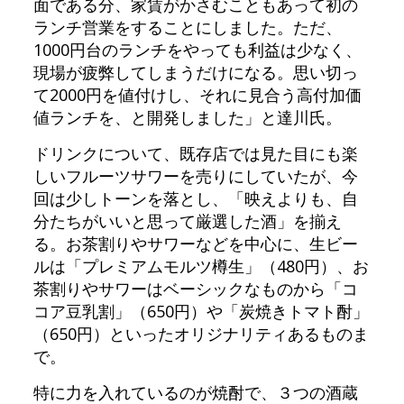
面である分、家賃がかさむこともあって初の
ランチ営業をすることにしました。ただ、
1000円台のランチをやっても利益は少なく、
現場が疲弊してしまうだけになる。思い切っ
て2000円を値付けし、それに見合う高付加価
値ランチを、と開発しました」と達川氏。
ドリンクについて、既存店では見た目にも楽
しいフルーツサワーを売りにしていたが、今
回は少しトーンを落とし、「映えよりも、自
分たちがいいと思って厳選した酒」を揃え
る。お茶割りやサワーなどを中心に、生ビー
ルは「プレミアムモルツ樽生」（480円）、お
茶割りやサワーはベーシックなものから「コ
コア豆乳割」（650円）や「炭焼きトマト酎」
（650円）といったオリジナリティあるものま
で。
特に力を入れているのが焼酎で、３つの酒蔵