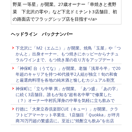
野菜 一等星」が開業。27歳オーナー「串焼きと煮野
菜 下北沢の零や」など下北ドミナント3店舗目、初
の路面店でフラッグシップ店を目指す</a>
ヘッドライン バックナンバー
下北沢に「M2（エムニ）」が開業。焼鳥「玉屋」や「つ
かんと」出身オーナー、もつ焼きにホッピーからナチュ
ラルワインまで、もつ焼き屋の在り方をアップデート
「神保町 台（うてな）」が開業。老舗「浅草今半」で20
年超のキャリアを持つ40代後半2人組が独立！旬の和食
と厳選肉料理を各地の純米酒と愉しむカジュアル割烹
神保町に「立ち中華 異」が開業。「あつ盛」「あの字」
に続く3店舗目。誰もが知る“超有名中華”で修業した
（？）オーナー中村氏渾身の中華を気軽に立ち飲みで
行徳に「大衆立吞倶楽部CUE（キュー）」が開業。クラ
フトビアマーケット卒業生、1店舗目「Ｑuokka」が坪月
商70万円超の繁盛店に。至近に“焼酎立ち飲み”を出店