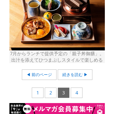
7月からランチで提供予定の「親子丼御膳」。
出汁を添えてひつまぶしスタイルで楽しめる
◀ 前のページ
続きを読む ▶
1
2
3
4