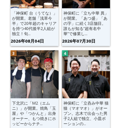
「神保町 台（うてな）」
神保町に「立ち中華 異」
が開業。老舗「浅草今
が開業。「あつ盛」「あ
半」で20年超のキャリア
の字」に続く3店舗目。
を持つ40代後半2人組が
誰もが知る“超有名中
独立！旬...
華”で修業し...
2026年08月04日
2026年07月30日
下北沢に「M2（エム
神保町に「立呑み中華 猫
ニ）」が開業。焼鳥「玉
猫（マオマオ）」がオー
屋」や「つかんと」出身
プン。志木で出会った男
オーナー、もつ焼きにホ
子2人組で独立、小皿ポ
ッピーからナチ...
ーションの...