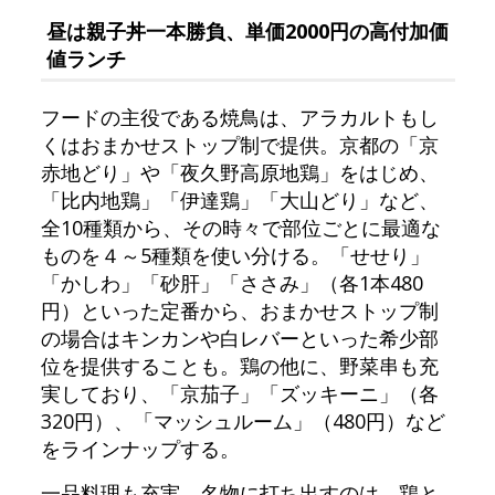
昼は親子丼一本勝負、単価2000円の高付加価
値ランチ
フードの主役である焼鳥は、アラカルトもし
くはおまかせストップ制で提供。京都の「京
赤地どり」や「夜久野高原地鶏」をはじめ、
「比内地鶏」「伊達鶏」「大山どり」など、
全10種類から、その時々で部位ごとに最適な
ものを４～5種類を使い分ける。「せせり」
「かしわ」「砂肝」「ささみ」（各1本480
円）といった定番から、おまかせストップ制
の場合はキンカンや白レバーといった希少部
位を提供することも。鶏の他に、野菜串も充
実しており、「京茄子」「ズッキーニ」（各
320円）、「マッシュルーム」（480円）など
をラインナップする。
一品料理も充実。名物に打ち出すのは、鶏と