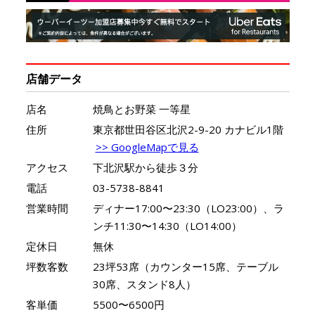
店舗データ
店名
焼鳥とお野菜 一等星
住所
東京都世田谷区北沢2-9-20 カナビル1階
>> GoogleMapで見る
アクセス
下北沢駅から徒歩３分
電話
03-5738-8841
営業時間
ディナー17:00〜23:30（LO23:00）、ラ
ンチ11:30〜14:30（LO14:00）
定休日
無休
坪数客数
23坪53席（カウンター15席、テーブル
30席、スタンド8人）
客単価
5500〜6500円