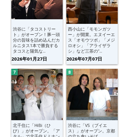
渋谷に「タコストリー
西小山に「モモンガツ
ト」がオープン！豚一頭
ー」が開業。エヌイーエ
分の旨味を詰め込んだカ
ス「オモウツボ」「メジ
ルニタス1本で勝負する
ロオシ」「アライザラ
タコスと陽気な...
シ」など三茶の“...
2026年01月27日
2026年07月07日
北千住に「HiBi（ひ
渋谷に「VS（ブイエ
び）」がオープン。「ア
ス）」がオープン。京都
タル」で北千住ドミナン
の立ち食いそば