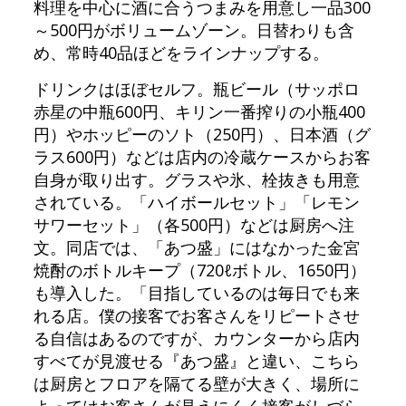
料理を中心に酒に合うつまみを用意し一品300
～500円がボリュームゾーン。日替わりも含
め、常時40品ほどをラインナップする。
ドリンクはほぼセルフ。瓶ビール（サッポロ
赤星の中瓶600円、キリン一番搾りの小瓶400
円）やホッピーのソト（250円）、日本酒（グ
ラス600円）などは店内の冷蔵ケースからお客
自身が取り出す。グラスや氷、栓抜きも用意
されている。「ハイボールセット」「レモン
サワーセット」（各500円）などは厨房へ注
文。同店では、「あつ盛」にはなかった金宮
焼酎のボトルキープ（720ℓボトル、1650円）
も導入した。「目指しているのは毎日でも来
れる店。僕の接客でお客さんをリピートさせ
る自信はあるのですが、カウンターから店内
すべてが見渡せる『あつ盛』と違い、こちら
は厨房とフロアを隔てる壁が大きく、場所に