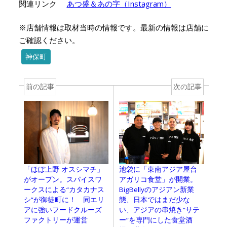
関連リンク
あつ盛＆あの字（Instagram）
※店舗情報は取材当時の情報です。最新の情報は店舗に
ご確認ください。
神保町
前の記事
次の記事
池袋に「東南アジア屋台
「ほぼ上野 オスシマチ」
アガリコ食堂」が開業。
がオープン。スパイスワ
BigBellyのアジアン新業
ークスによる“カタカナス
態、日本ではまだ少な
シ”が御徒町に！ 同エリ
い、アジアの串焼き“サテ
アに強いフードクルーズ
ー”を専門にした食堂酒
ファクトリーが運営