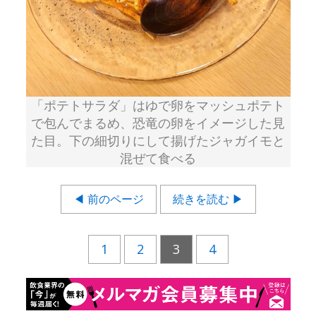
「ポテトサラダ」はゆで卵をマッシュポテト
で包んでまるめ、恐竜の卵をイメージした見
た目。下の細切りにして揚げたジャガイモと
混ぜて食べる
◀ 前のページ
続きを読む ▶
1
2
3
4