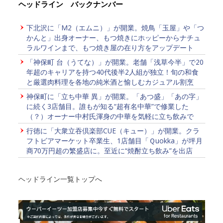
ヘッドライン バックナンバー
下北沢に「M2（エムニ）」が開業。焼鳥「玉屋」や「つ
かんと」出身オーナー、もつ焼きにホッピーからナチュ
ラルワインまで、もつ焼き屋の在り方をアップデート
「神保町 台（うてな）」が開業。老舗「浅草今半」で20
年超のキャリアを持つ40代後半2人組が独立！旬の和食
と厳選肉料理を各地の純米酒と愉しむカジュアル割烹
神保町に「立ち中華 異」が開業。「あつ盛」「あの字」
に続く3店舗目。誰もが知る“超有名中華”で修業した
（？）オーナー中村氏渾身の中華を気軽に立ち飲みで
行徳に「大衆立吞倶楽部CUE（キュー）」が開業。クラ
フトビアマーケット卒業生、1店舗目「Ｑuokka」が坪月
商70万円超の繁盛店に。至近に“焼酎立ち飲み”を出店
ヘッドライン一覧トップへ