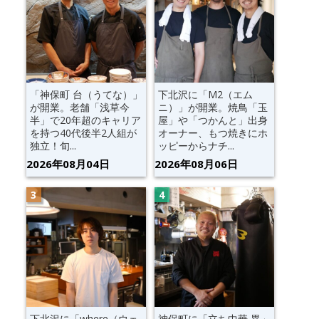
「神保町 台（うてな）」
下北沢に「M2（エム
が開業。老舗「浅草今
ニ）」が開業。焼鳥「玉
半」で20年超のキャリア
屋」や「つかんと」出身
を持つ40代後半2人組が
オーナー、もつ焼きにホ
独立！旬...
ッピーからナチ...
2026年08月04日
2026年08月06日
下北沢に「where（ウェ
神保町に「立ち中華 異」