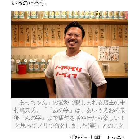
いるのだろう。
「あっちゃん」の愛称で親しまれる店主の中
村篤典氏。「『あの字』は、あいうえおの最
後『んの字』まで店舗を増やせたら楽しい！
と思ってノリで命名しました(笑)」とのこと
（取材＝大関 まなみ）