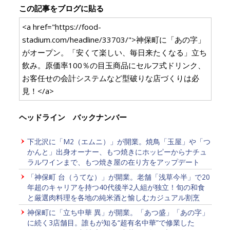
この記事をブログに貼る
<a href="https://food-
stadium.com/headline/33703/">神保町に「あの字」
がオープン。「安くて楽しい、毎日来たくなる」立ち
飲み。原価率100％の目玉商品にセルフ式ドリンク、
お客任せの会計システムなど型破りな店づくりは必
見！</a>
ヘッドライン バックナンバー
下北沢に「M2（エムニ）」が開業。焼鳥「玉屋」や「つ
かんと」出身オーナー、もつ焼きにホッピーからナチュ
ラルワインまで、もつ焼き屋の在り方をアップデート
「神保町 台（うてな）」が開業。老舗「浅草今半」で20
年超のキャリアを持つ40代後半2人組が独立！旬の和食
と厳選肉料理を各地の純米酒と愉しむカジュアル割烹
神保町に「立ち中華 異」が開業。「あつ盛」「あの字」
に続く3店舗目。誰もが知る“超有名中華”で修業した