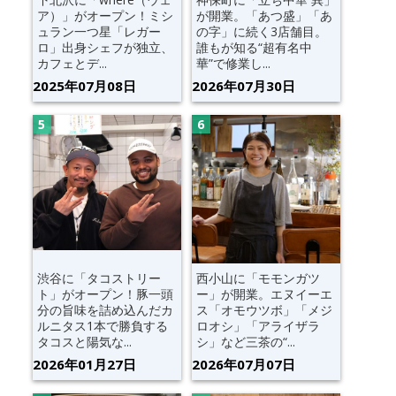
ア）」がオープン！ミシ
が開業。「あつ盛」「あ
ュラン一つ星「レガー
の字」に続く3店舗目。
ロ」出身シェフが独立、
誰もが知る“超有名中
カフェとデ...
華”で修業し...
2025年07月08日
2026年07月30日
渋谷に「タコストリー
西小山に「モモンガツ
ト」がオープン！豚一頭
ー」が開業。エヌイーエ
分の旨味を詰め込んだカ
ス「オモウツボ」「メジ
ルニタス1本で勝負する
ロオシ」「アライザラ
タコスと陽気な...
シ」など三茶の“...
2026年01月27日
2026年07月07日