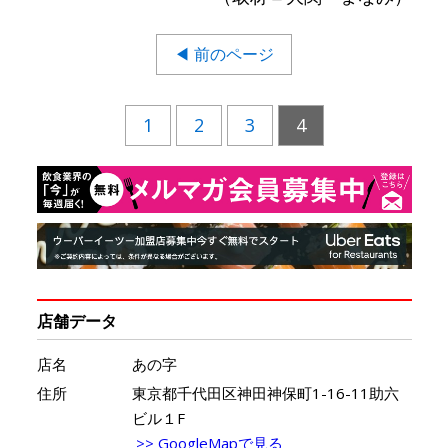
◀ 前のページ
1
2
3
4
店舗データ
店名
あの字
住所
東京都千代田区神田神保町1-16-11助六
ビル１F
>> GoogleMapで見る