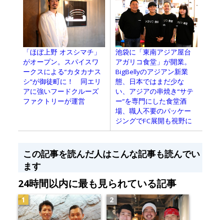
池袋に「東南アジア屋台
「ほぼ上野 オスシマチ」
アガリコ食堂」が開業。
がオープン。スパイスワ
BigBellyのアジアン新業
ークスによる“カタカナス
態、日本ではまだ少な
シ”が御徒町に！ 同エリ
い、アジアの串焼き“サテ
アに強いフードクルーズ
ー”を専門にした食堂酒
ファクトリーが運営
場、職人不要のパッケー
ジングでFC展開も視野に
この記事を読んだ人はこんな記事も読んでい
ます
24時間以内に最も見られている記事