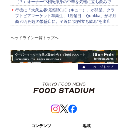
（？）オーナー中村氏渾身の中華を気軽に立ち飲みで
行徳に「大衆立吞倶楽部CUE（キュー）」が開業。クラ
フトビアマーケット卒業生、1店舗目「Ｑuokka」が坪月
商70万円超の繁盛店に。至近に“焼酎立ち飲み”を出店
ヘッドライン一覧トップへ
コンテンツ
地域