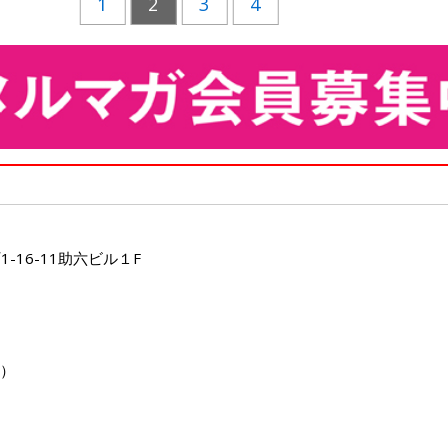
1
2
3
4
-16-11助六ビル１F
0）