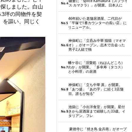
鎌倉に「Splice Kamakura（スプライ
No.4
ス カマクラ）」が開業。日本人に
で探しました。白山
.3坪の同物件を契
46年続いた老舗居酒屋、二代目が
」を謳い、同じく
「平塚で1番カウンターの長い店」に
No.5
リニューアル。
神保町に「立呑み中華 猫猫（マオマ
オ）」がオープン。志木で出会った
No.6
男子2人組で独
幡ケ谷に「涅槃処（ねはんどころ）
わか」が開業。「多幸寿（タコス）
No.7
と小料理」の居酒
神保町に「立ち中華 異」が開業。
「あつ盛」「あの字」に続く3店舗
No.8
目。誰もが知る“
池袋に「小出洋食堂」が開業。星付
きから居酒屋まで経験した33歳、イ
No.9
タリアン、フレ
豪徳寺に「焼き鳥 金兵衛」がオープ