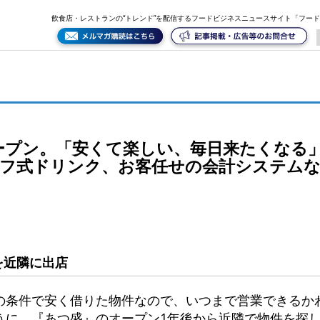
る」立ち飲み。原価率100％の目玉商品にセルフ式ドリンク、お客任せの会計システムなど型破りな
飲食店・レストランの“トレンド”を配信するフードビジネスニュースサイト「フー
ープン。「安くて楽しい、毎日来たくなる
ルフ式ドリンク、お客任せの会計システム
を近隣に出店
の条件で安く借りた物件なので、いつまで営業できるか
うに、『あつ盛』のオープン1年後から近隣で物件を探