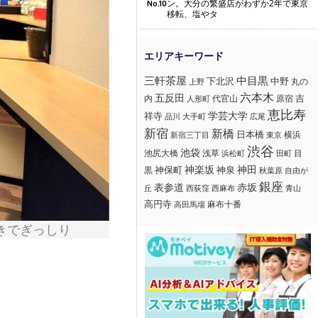
ン。大分の繁盛店がわずか2年で東京
No.10
移転、塩やタ
三軒茶屋
中目黒
下北沢
中野
丸の
上野
六本木
五反田
吉
内
代官山
人形町
原宿
恵比寿
学芸大学
祥寺
大手町
広尾
品川
新宿
新橋
日本橋
横浜
新宿三丁目
東京
渋谷
池袋
浅草
目
池尻大橋
浜松町
田町
神楽坂
神田
黒
神保町
神泉
秋葉原
自由が
銀座
赤坂
表参道
丘
西荻窪
西麻布
青山
高円寺
麻布十番
高田馬場
きでぎっしり