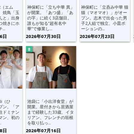
2（エム
神保町に「立ち中華 異」
神保町に「立呑み中華 猫
。焼鳥「玉
が開業。「あつ盛」「あ
猫（マオマオ）」がオー
んと」出身
の字」に続く3店舗目。
プン。志木で出会った男
つ焼きにホ
誰もが知る“超有名中
子2人組で独立、小皿ポ
..
華”で修業し...
ーションの...
06日
2026年07月30日
2026年07月23日
Bi（ひ
池袋に「小出洋食堂」が
プン。「ア
開業。星付きから居酒屋
住ドミナン
まで経験した33歳、イタ
マン、初の
リアン、フレンチの垣根
.
を取り払っ...
28日
2026年07月16日