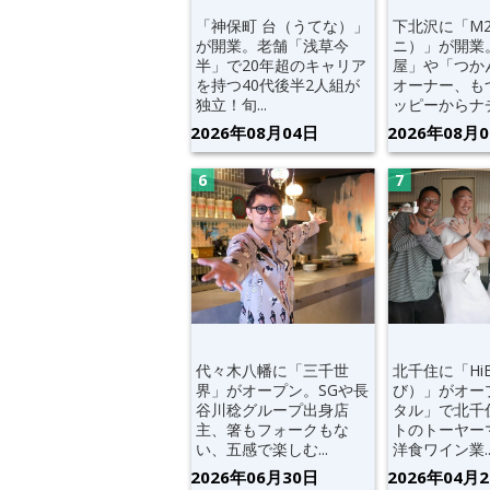
「神保町 台（うてな）」
下北沢に「M
が開業。老舗「浅草今
ニ）」が開業
半」で20年超のキャリア
屋」や「つか
を持つ40代後半2人組が
オーナー、も
独立！旬...
ッピーからナチ.
2026年08月04日
2026年08月
代々木八幡に「三千世
北千住に「Hi
界」がオープン。SGや長
び）」がオー
谷川稔グループ出身店
タル」で北千
主、箸もフォークもな
トのトーヤー
い、五感で楽しむ...
洋食ワイン業..
2026年06月30日
2026年04月