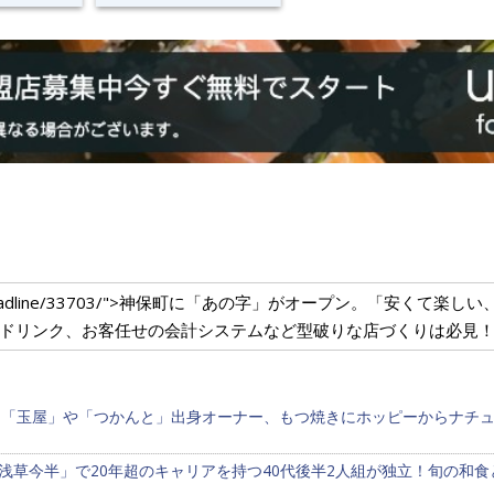
dium.com/headline/33703/">神保町に「あの字」がオープン。「安
式ドリンク、お客任せの会計システムなど型破りな店づくりは必見！<
鳥「玉屋」や「つかんと」出身オーナー、もつ焼きにホッピーからナチ
浅草今半」で20年超のキャリアを持つ40代後半2人組が独立！旬の和