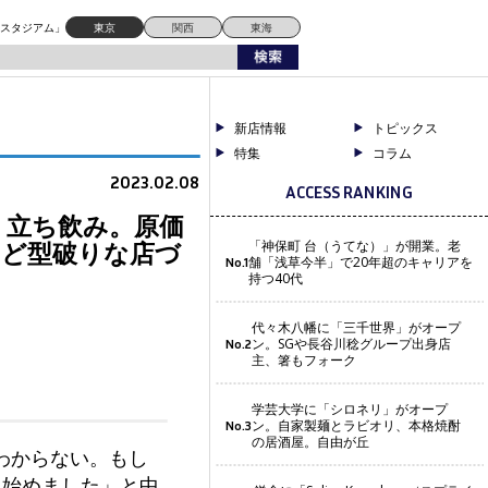
店づくりは必見！
ドスタジアム」
東京
関西
東海
新店情報
トピックス
特集
コラム
2023.02.08
ACCESS RANKING
」立ち飲み。原価
など型破りな店づ
「神保町 台（うてな）」が開業。老
舗「浅草今半」で20年超のキャリアを
No.1
持つ40代
代々木八幡に「三千世界」がオープ
ン。SGや長谷川稔グループ出身店
No.2
主、箸もフォーク
学芸大学に「シロネリ」がオープ
ン。自家製麺とラビオリ、本格焼酎
No.3
の居酒屋。自由が丘
わからない。もし
し始めました」と中