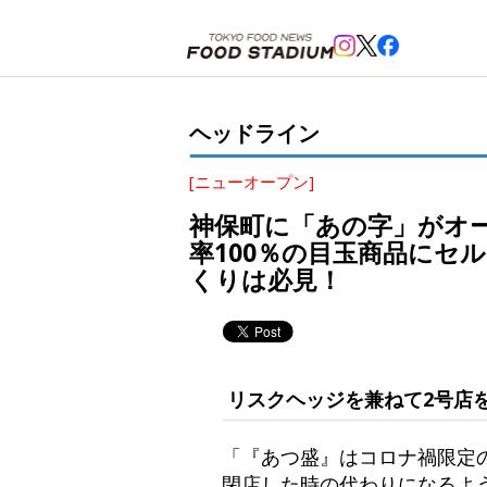
ホーム
>
ヘッドライン
>
神保町
>
神保町に「あの字」がオープン。「安くて楽しい、毎日来たくな
ヘッドライン
[ニューオープン]
神保町に「あの字」がオ
率100％の目玉商品にセ
くりは必見！
リスクヘッジを兼ねて2号店
「『あつ盛』はコロナ禍限定
閉店した時の代わりになるよ