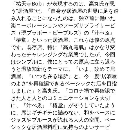
「祐天寺Bob」が表現するのは、高丸氏が思
う“居酒屋”だ。「自身が居酒屋の世界に足を踏
み入れることになったのは、独立前に働いた
楽コーポレーションやフーズサプライサービ
ス（現ブラボー・ピープルズ）の『汁べゑ』
『椿堂』といった居酒屋。これらは僕の原点
です。既存店、特に『高丸電氣』はかなり変
わったチャレンジングな業態でしたが、今回
はシンプルに、僕にとっての原点に立ち返ろ
うと温故知新をテーマに。『いま、改めて居
酒屋』『いつも在る場所』と、今一度“居酒屋
のよさ”を再確認できるベーシックな店を目指
しました」と高丸氏。「コロナ禍で再確認で
きた人と人とのコミュニケーションを大切
に、『汁べゑ』『椿堂』がそうしていたよう
に、席はギチギチに詰めない、和をベースに
ジャズやブルースが流れる大人の空間、ベー
シックな居酒屋料理に気持ちのよいサービ