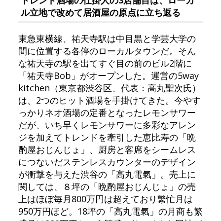
トレンド酒場の仕掛人の3店舗目は、ローカ
ル立地で改めて居酒屋の原点に立ち返る
東急東横線、祐天寺駅は中目黒と学芸大学の
間に位置する各停のローカルタウンだ。そん
な祐天寺の駅を出てすぐ目の前のビル2階に
「祐天寺Bob」がオープンした。運営の5way
kitchen（東京都渋谷区、代表：高丸聖次氏）
は、2つのヒット酒場を手掛けてきた。今やす
っかりネオ酒場の定番となったレモンサワー
だが、いち早くレモンサワーに多彩なアレン
ジを加えてトレンドを牽引した恵比寿の「晩
酌屋おじんじょ」、厨房と客席をシームレス
につないだステンレスカウンターのデザイン
が衝撃を与えた渋谷の「高丸電氣」。売上に
関しては、８坪の「晩酌屋おじんじょ」の売
上はほぼ毎月800万円は超えており繁忙月は
950万円ほど。18坪の「高丸電氣」の月商も繁