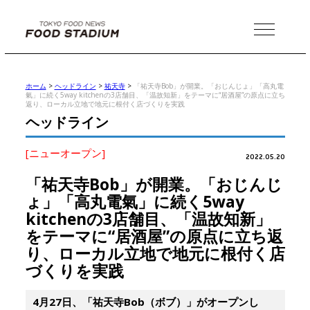
MENU
ホーム
>
ヘッドライン
>
祐天寺
>
「祐天寺Bob」が開業。「おじんじょ」「高丸電
氣」に続く5way kitchenの3店舗目、「温故知新」をテーマに“居酒屋”の原点に立ち
返り、ローカル立地で地元に根付く店づくりを実践
ヘッドライン
[ニューオープン]
2022.05.20
「祐天寺Bob」が開業。「おじんじ
ょ」「高丸電氣」に続く5way
kitchenの3店舗目、「温故知新」
をテーマに“居酒屋”の原点に立ち返
り、ローカル立地で地元に根付く店
づくりを実践
4月27日、「祐天寺Bob（ボブ）」がオープンし