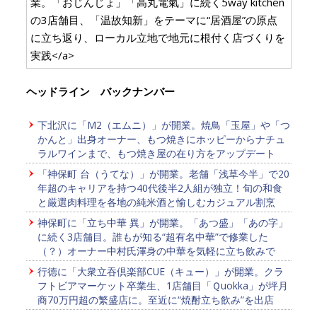
業。「おじんじょ」「高丸電氣」に続く5way kitchen
の3店舗目、「温故知新」をテーマに“居酒屋”の原点
に立ち返り、ローカル立地で地元に根付く店づくりを
実践</a>
ヘッドライン バックナンバー
下北沢に「M2（エムニ）」が開業。焼鳥「玉屋」や「つ
かんと」出身オーナー、もつ焼きにホッピーからナチュ
ラルワインまで、もつ焼き屋の在り方をアップデート
「神保町 台（うてな）」が開業。老舗「浅草今半」で20
年超のキャリアを持つ40代後半2人組が独立！旬の和食
と厳選肉料理を各地の純米酒と愉しむカジュアル割烹
神保町に「立ち中華 異」が開業。「あつ盛」「あの字」
に続く3店舗目。誰もが知る“超有名中華”で修業した
（？）オーナー中村氏渾身の中華を気軽に立ち飲みで
行徳に「大衆立吞倶楽部CUE（キュー）」が開業。クラ
フトビアマーケット卒業生、1店舗目「Ｑuokka」が坪月
商70万円超の繁盛店に。至近に“焼酎立ち飲み”を出店