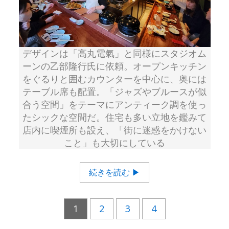
デザインは「高丸電氣」と同様にスタジオム
ーンの乙部隆行氏に依頼。オープンキッチン
をぐるりと囲むカウンターを中心に、奥には
テーブル席も配置。「ジャズやブルースが似
合う空間」をテーマにアンティーク調を使っ
たシックな空間だ。住宅も多い立地を鑑みて
店内に喫煙所も設え、「街に迷惑をかけない
こと」も大切にしている
続きを読む ▶
1
2
3
4