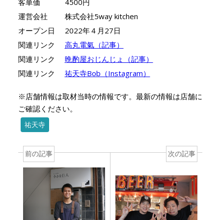
客単価
4500円
運営会社
株式会社5way kitchen
オープン日
2022年４月27日
関連リンク
高丸電氣（記事）
関連リンク
晩酌屋おじんじょ（記事）
関連リンク
祐天寺Bob（Instagram）
※店舗情報は取材当時の情報です。最新の情報は店舗に
ご確認ください。
祐天寺
前の記事
次の記事