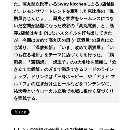
た。高丸聖次氏率いる5way kitchenによる3店舗目
だ。レモンサワートレンドを牽引した恵比寿の「晩
酌屋おじんじょ」、厨房と客席をシームレスにつな
いだ空間が話題になった渋谷の「高丸電氣」と、既
存2店舗は今までにないスタイルを打ち出してきた
が、今回は改めて高丸氏の思う“居酒屋”の原点に立
ち返り、「温故知新」「いま、改めて居酒屋」「い
つも在る場所」をテーマに店づくりを行った。「鶏
刺身」「若鶏焼」「焼玉子」の3大名物を筆頭に「炊
き立て土鍋飯」の〆まで満足できるフードのライン
ナップ。ドリンクは「三冷ホッピー」や「アサヒ マ
ルエフ」の注ぎ分け生ビールなどをコンテンツに、
祐天寺というローカル立地で地域に根付く店づくり
を実践する。