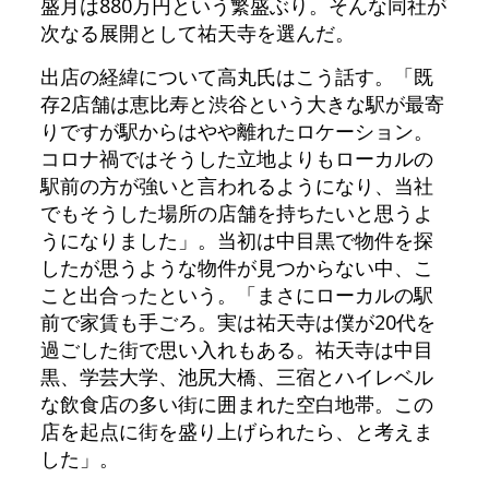
盛月は880万円という繁盛ぶり。そんな同社が
次なる展開として祐天寺を選んだ。
出店の経緯について高丸氏はこう話す。「既
存2店舗は恵比寿と渋谷という大きな駅が最寄
りですが駅からはやや離れたロケーション。
コロナ禍ではそうした立地よりもローカルの
駅前の方が強いと言われるようになり、当社
でもそうした場所の店舗を持ちたいと思うよ
うになりました」。当初は中目黒で物件を探
したが思うような物件が見つからない中、こ
こと出合ったという。「まさにローカルの駅
前で家賃も手ごろ。実は祐天寺は僕が20代を
過ごした街で思い入れもある。祐天寺は中目
黒、学芸大学、池尻大橋、三宿とハイレベル
な飲食店の多い街に囲まれた空白地帯。この
店を起点に街を盛り上げられたら、と考えま
した」。