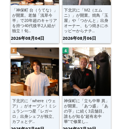
「神保町 台（うてな）」
下北沢に「M2（エム
が開業。老舗「浅草今
ニ）」が開業。焼鳥「玉
半」で20年超のキャリア
屋」や「つかんと」出身
を持つ40代後半2人組が
オーナー、もつ焼きにホ
独立！旬...
ッピーからナチ...
2026年08月04日
2026年08月06日
下北沢に「where（ウェ
神保町に「立ち中華 異」
ア）」がオープン！ミシ
が開業。「あつ盛」「あ
ュラン一つ星「レガー
の字」に続く3店舗目。
ロ」出身シェフが独立、
誰もが知る“超有名中
カフェとデ...
華”で修業し...
2025年07月08日
2026年07月30日