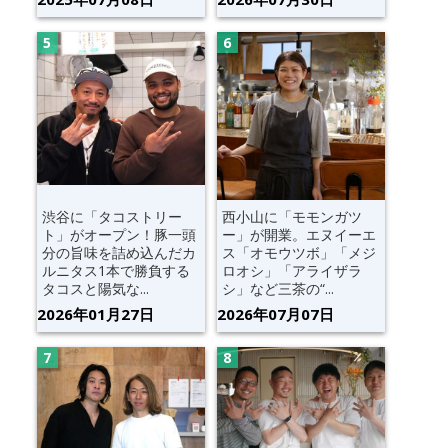
渋谷に「タコストリー
西小山に「モモンガツ
ト」がオープン！豚一頭
ー」が開業。エヌイーエ
分の旨味を詰め込んだカ
ス「オモウツボ」「メジ
ルニタス1本で勝負する
ロオシ」「アライザラ
タコスと陽気な...
シ」など三茶の“...
2026年01月27日
2026年07月07日