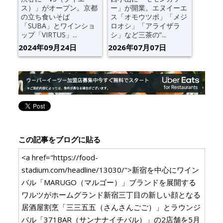
ス）」がオープン。京都
ー」が開業。エヌイーエ
の立ち食いそば
ス「オモウツボ」「メジ
「SUBA」とワインショ
ロオシ」「アライザラ
ップ「VIRTUS」...
シ」など三茶の“...
2024年09月24日
2026年07月07日
この記事をブログに貼る
<a href="https://food-
stadium.com/headline/13030/">新宿を中心にワイン
バル「MARUGO（マルゴー）」ブランドを展開する
ワルツがホームグランド新宿三丁目の新しい顔となる
居酒屋割烹「三三五五（さんさんごご）」とラウンジ
バル「371BAR（サンナナイチバル）」の2店舗を5月