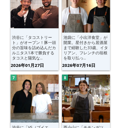
渋谷に「タコストリー
池袋に「小出洋食堂」が
ト」がオープン！豚一頭
開業。星付きから居酒屋
分の旨味を詰め込んだカ
まで経験した33歳、イタ
ルニタス1本で勝負する
リアン、フレンチの垣根
タコスと陽気な...
を取り払っ...
2026年01月27日
2026年07月16日
渋谷に「VS（ブイエ
西小山に「モモンガツ