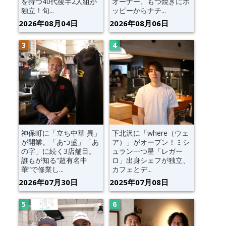
を持つ40代後半2人組が
オーナー、もつ焼きにホ
独立！旬...
ッピーからナチ...
2026年08月04日
2026年08月06日
神保町に「立ち中華 異」
下北沢に「where（ウェ
が開業。「あつ盛」「あ
ア）」がオープン！ミシ
の字」に続く3店舗目。
ュラン一つ星「レガー
誰もが知る“超有名中
ロ」出身シェフが独立、
華”で修業し...
カフェとデ...
2026年07月30日
2025年07月08日