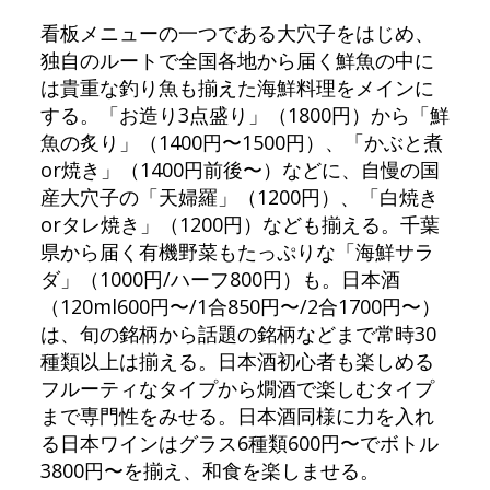
看板メニューの一つである大穴子をはじめ、
独自のルートで全国各地から届く鮮魚の中に
は貴重な釣り魚も揃えた海鮮料理をメインに
する。「お造り3点盛り」（1800円）から「鮮
魚の炙り」（1400円〜1500円）、「かぶと煮
or焼き」（1400円前後〜）などに、自慢の国
産大穴子の「天婦羅」（1200円）、「白焼き
orタレ焼き」（1200円）なども揃える。千葉
県から届く有機野菜もたっぷりな「海鮮サラ
ダ」（1000円/ハーフ800円）も。日本酒
（120ml600円〜/1合850円〜/2合1700円〜）
は、旬の銘柄から話題の銘柄などまで常時30
種類以上は揃える。日本酒初心者も楽しめる
フルーティなタイプから燗酒で楽しむタイプ
まで専門性をみせる。日本酒同様に力を入れ
る日本ワインはグラス6種類600円〜でボトル
3800円〜を揃え、和食を楽しませる。