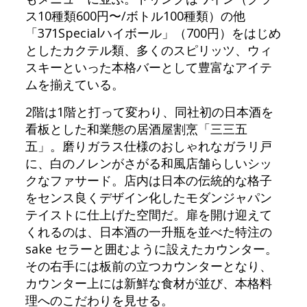
ス10種類600円〜/ボトル100種類）の他
「371Specialハイボール」（700円）をはじめ
としたカクテル類、多くのスピリッツ、ウィ
スキーといった本格バーとして豊富なアイテ
ムを揃えている。
2階は1階と打って変わり、同社初の日本酒を
看板とした和業態の居酒屋割烹「三三五
五」。磨りガラス仕様のおしゃれなガラリ戸
に、白のノレンがさがる和風店舗らしいシッ
クなファサード。店内は日本の伝統的な格子
をセンス良くデザイン化したモダンジャパン
テイストに仕上げた空間だ。扉を開け迎えて
くれるのは、日本酒の一升瓶を並べた特注の
sake セラーと囲むように設えたカウンター。
その右手には板前の立つカウンターとなり、
カウンター上には新鮮な食材が並び、本格料
理へのこだわりを見せる。