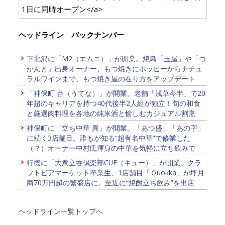
1日に同時オープン</a>
ヘッドライン バックナンバー
下北沢に「M2（エムニ）」が開業。焼鳥「玉屋」や「つ
かんと」出身オーナー、もつ焼きにホッピーからナチュ
ラルワインまで、もつ焼き屋の在り方をアップデート
「神保町 台（うてな）」が開業。老舗「浅草今半」で20
年超のキャリアを持つ40代後半2人組が独立！旬の和食
と厳選肉料理を各地の純米酒と愉しむカジュアル割烹
神保町に「立ち中華 異」が開業。「あつ盛」「あの字」
に続く3店舗目。誰もが知る“超有名中華”で修業した
（？）オーナー中村氏渾身の中華を気軽に立ち飲みで
行徳に「大衆立吞倶楽部CUE（キュー）」が開業。クラ
フトビアマーケット卒業生、1店舗目「Ｑuokka」が坪月
商70万円超の繁盛店に。至近に“焼酎立ち飲み”を出店
ヘッドライン一覧トップへ