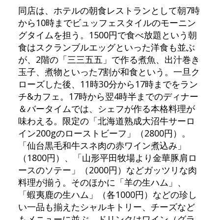
同店は、ホテルの朝食レストランとして朝7時
から10時までビュッフェスタイルのモーニン
グタイムを担う。1500円で食べ放題という朝
食はスクランブルエッグといった洋食も並ぶ
が、2階の「三三五五」で作る煮魚、出汁巻き
玉子、煮物といった7割が和食という。一旦ク
ローズした後、11時30分から17時までをラン
チ&カフェ。17時から翌4時半までのディナー
＆バータイムでは、シェフが作る本格料理が
味わえる。限定の「北海道熟成大沼牛サーロ
イン200gのローストビーフ」（2800円）。
「仙台黒毛和牛スネ肉の赤ワイン煮込み」
（1800円）、「山形平田牧場より金華豚肩ロ
ースのソテー」（2000円）などガッツリな肉
料理が揃う。そのほかに「羊の生ハム」、
「蝦夷鹿の生ハム」（各1000円）などの珍し
い一品も揃えたシャルキトリー、チーズなど
もメニューに並ぶ。ドリンクはワイン（グラ