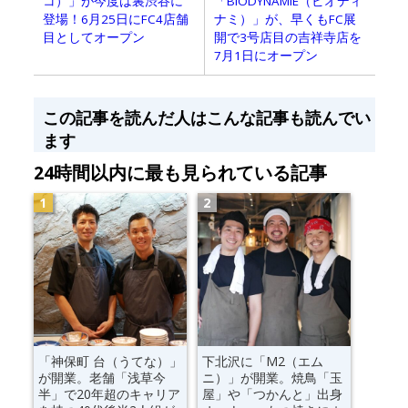
コ）」が今度は裏渋谷に
「BIODYNAMIE（ビオディ
登場！6月25日にFC4店舗
ナミ）」が、早くもFC展
目としてオープン
開で3号店目の吉祥寺店を
7月1日にオープン
この記事を読んだ人はこんな記事も読んでい
ます
24時間以内に最も見られている記事
「神保町 台（うてな）」
下北沢に「M2（エム
が開業。老舗「浅草今
ニ）」が開業。焼鳥「玉
半」で20年超のキャリア
屋」や「つかんと」出身