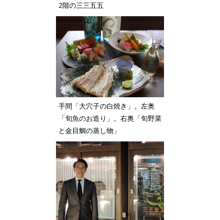
2階の三三五五
手間「大穴子の白焼き」。左奥
「旬魚のお造り」。右奥「旬野菜
と金目鯛の蒸し物」