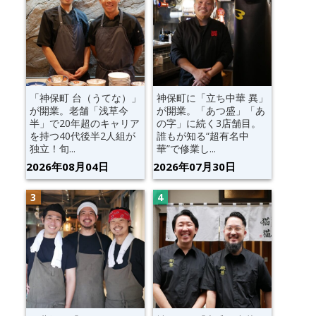
「神保町 台（うてな）」
神保町に「立ち中華 異」
が開業。老舗「浅草今
が開業。「あつ盛」「あ
半」で20年超のキャリア
の字」に続く3店舗目。
を持つ40代後半2人組が
誰もが知る“超有名中
独立！旬...
華”で修業し...
2026年08月04日
2026年07月30日