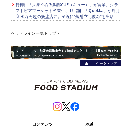
行徳に「大衆立吞倶楽部CUE（キュー）」が開業。クラ
フトビアマーケット卒業生、1店舗目「Ｑuokka」が坪月
商70万円超の繁盛店に。至近に“焼酎立ち飲み”を出店
ヘッドライン一覧トップへ
コンテンツ
地域