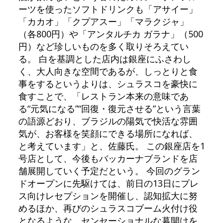
ーツを使ったソフトドリンクも「アサイー」
「カカオ」「クプアスー」「マラクジャ」
（各800円）や「アンタルチカ ガラナ」（500
円）など珍しいものを多く取りそろえてい
る。 白を基調とした店内は銀座にふさわし
く、大人向きな空間であるが、しっとりと食
事をするというよりは、シュラスコを豪快に
食すことで、「レストラン本来の意味であ
る“元気になる”“回復・復元させる”という言葉
の語源どおり、ブラジルの陽気で快活な雰囲
気が、お客様を笑顔にできる場所になれば、
と考えています」と、佐藤氏。 この銀座店を1
号店として、今後もバッカーナブランドを店
舗展開していく予定だという。 今回のグラン
ドオープンに先駆けては、前日の13日にプレ
ス向けレセプションを開催し、認知拡大に努
めるほか、再びのシュラスコブーム火付け役
となるような、センセーショナルな幕開けを