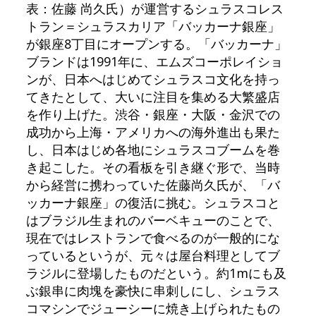
表：佐藤 尚久氏）が運営するシュラスコレス
トラン＝シュラスカリア「バッカーナ銀座」
が銀座8丁目にオープンする。「バッカーナ」
ブランドは1991年に、エムズコーポレイショ
ンが、日本へはじめてシュラスコ文化を持っ
てきたとして、大いに注目を集める大繁盛店
を作り上げた。渋谷・銀座・大阪・金沢での
成功から上海・アメリカへの海外進出も果た
し、日本はじめ各地にシュラスコブームを巻
き起こした。その看板を引き継ぐ形で、当時
から経営に携わっていた佐藤尚久氏が、「バ
ッカーナ銀座」の復活に挑む。シュラスコと
はブラジル生まれのバーベキューのことで、
現在ではレストランで食べるのが一般的にな
っているというが、元々は屋台料理としてブ
ラジルに登場したものだという。約1mにも及
ぶ銀串に肉塊を豪快に串刺しにし、シュラス
コマシンでジューシーに焼き上げられたもの