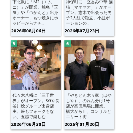
下北沢に「M2（エム
神保町に「立呑み中華 猫
ニ）」が開業。焼鳥「玉
猫（マオマオ）」がオー
屋」や「つかんと」出身
プン。志木で出会った男
オーナー、もつ焼きにホ
子2人組で独立、小皿ポ
ッピーからナチ...
ーションの...
2026年08月06日
2026年07月23日
代々木八幡に「三千世
「やきとん木々家（はや
界」がオープン。SGや長
しや）」のれん分け1号
谷川稔グループ出身店
店が高田馬場に開業。一
主、箸もフォークもな
橋大からIT、コンサルと
い、五感で楽しむ...
エリート街...
2026年06月30日
2026年01月20日