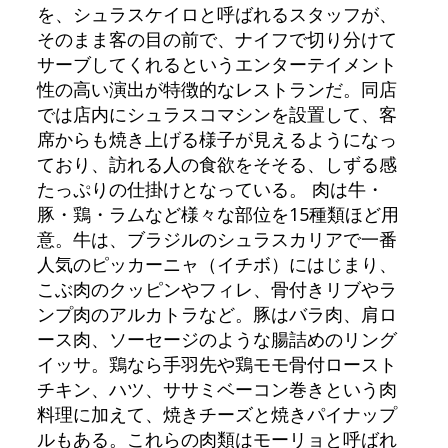
を、シュラスケイロと呼ばれるスタッフが、
そのまま客の目の前で、ナイフで切り分けて
サーブしてくれるというエンターテイメント
性の高い演出が特徴的なレストランだ。同店
では店内にシュラスコマシンを設置して、客
席からも焼き上げる様子が見えるようになっ
ており、訪れる人の食欲をそそる、しずる感
たっぷりの仕掛けとなっている。 肉は牛・
豚・鶏・ラムなど様々な部位を15種類ほど用
意。牛は、ブラジルのシュラスカリアで一番
人気のピッカーニャ（イチボ）にはじまり、
こぶ肉のクッピンやフィレ、骨付きリブやラ
ンプ肉のアルカトラなど。豚はバラ肉、肩ロ
ース肉、ソーセージのような腸詰めのリング
イッサ。鶏なら手羽先や鶏モモ骨付ロースト
チキン、ハツ、ササミベーコン巻きという肉
料理に加えて、焼きチーズと焼きパイナップ
ルもある。これらの肉類はモーリョと呼ばれ