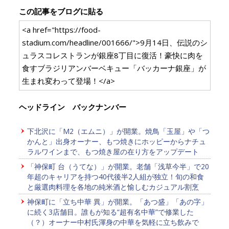
この記事をブログに貼る
<a href="https://food-
stadium.com/headline/001666/">9月14日、伝説のシ
ュラスコレストランが銀座8丁目に復活！豪快に肉を
食すブラジリアンバーベキュー「バッカーナ銀座」が
生まれ変わって登場！</a>
ヘッドライン バックナンバー
下北沢に「M2（エムニ）」が開業。焼鳥「玉屋」や「つ
かんと」出身オーナー、もつ焼きにホッピーからナチュ
ラルワインまで、もつ焼き屋の在り方をアップデート
「神保町 台（うてな）」が開業。老舗「浅草今半」で20
年超のキャリアを持つ40代後半2人組が独立！旬の和食
と厳選肉料理を各地の純米酒と愉しむカジュアル割烹
神保町に「立ち中華 異」が開業。「あつ盛」「あの字」
に続く3店舗目。誰もが知る“超有名中華”で修業した
（？）オーナー中村氏渾身の中華を気軽に立ち飲みで