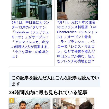
7月1日、元代々木の住宅
9月1日、中目黒にカウン
街にフランス料理店「Les
ター13席のイタリアン
Chanterelles （シャントレ
「Felicelina（フェリチェ
ル）」オープン！青山
リーナ）」がオープン！
「ラ・ブランシュ」、仏
「アロマフレスカ」出身
ローヌ「レジス・マルコ
の料理人2人が提案する、
ン」などで修業を積んだ
「小さな幸せ」の食卓と
中田シェフが挑む、新た
は？
なフレンチの境地とは？
この記事を読んだ人はこんな記事も読んでい
ます
24時間以内に最も見られている記事