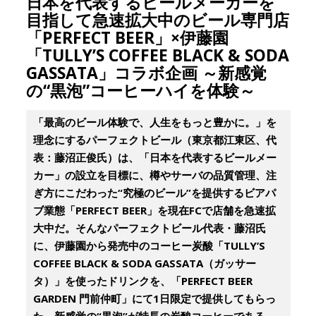
日本を代表するビールメーカーを
目指して急速拡大中のビール専門店
「PERFECT BEER」×伊藤園
「TULLY’S COFFEE BLACK & SODA
GASSATA」コラボ企画 ～新感覚
の“黒泡”コーヒーハイを体験～
「最高のビール体験で、人生をもっと豊かに。」を
理念にするパーフェクトビール（東京都江東区、代
表：藤沼正俊氏）は、「日本を代表するビールメー
カー」の設立を目標に、樽やサーバの品質管理、注
ぎ方にこだわった“究極のビール”を提供するビアパ
ブ業態「PERFECT BEER」を現在FCで店舗を急速拡
大中だ。そんなパーフェクトビール代表・藤沼氏
に、伊藤園から発売中のコーヒー炭酸「TULLY’S
COFFEE BLACK & SODA GASSATA（ガッサー
タ）」を使ったドリンクを、「PERFECT BEER
GARDEN 門前仲町」にて1日限定で提供してもらっ
た。新感覚の“黒泡”が特長の炭酸コーヒーである