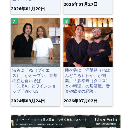
2026年01月27日
2026年01月20日
渋谷に「VS（ブイエ
幡ケ谷に「涅槃処（ねは
ス）」がオープン。京都
んどころ）わか」が開
の立ち食いそば
業。「多幸寿（タコス）
「SUBA」とワインショ
と小料理」の居酒屋、音
ップ「VIRTUS」...
楽や飲食の経験...
2024年09月24日
2026年07月02日