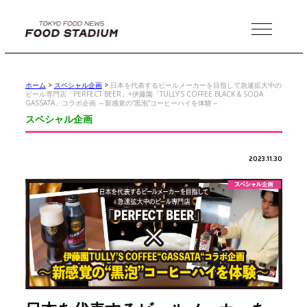
MENU
ホーム
>
スペシャル企画
>
日本を代表するビールメーカーを目指して急速拡大中の
ビール専門店「PERFECT BEER」×伊藤園「TULLY’S COFFEE BLACK & SODA
GASSATA」コラボ企画 ～新感覚の“黒泡”コーヒーハイを体験～
スペシャル企画
2023.11.30