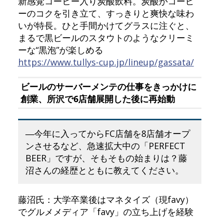
新感覚コーヒー入り炭酸飲料。炭酸がコーヒ
ーのコクを引き立て、すっきりと爽快な味わ
いが特長。ひと手間かけてグラスに注ぐと、
まるで黒ビールのスタウトのようなクリーミ
ーな“黒泡”が楽しめる
https://www.tullys-cup.jp/lineup/gassata/
ビールのサーバーメンテの仕事をきっかけに
創業、所沢で6店舗展開した後に再始動
―今年に入ってからFC店舗を8店舗オープ
ンさせるなど、急速拡大中の「PERFECT
BEER」ですが、そもそもの始まりは？藤
沼さんの経歴とともに教えてください。
藤沼氏：大学卒業後はマネタイズ（現favy）
でグルメメディア「favy」の立ち上げを経験