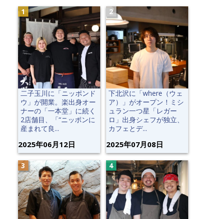
二子玉川に「ニッポンド
下北沢に「where（ウェ
ウ」が開業。楽出身オー
ア）」がオープン！ミシ
ナーの「一本堂」に続く
ュラン一つ星「レガー
2店舗目、「“ニッポンに
ロ」出身シェフが独立、
産まれて良...
カフェとデ...
2025年06月12日
2025年07月08日