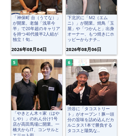
「神保町 台（うてな）」
下北沢に「M2（エム
が開業。老舗「浅草今
ニ）」が開業。焼鳥「玉
半」で20年超のキャリア
屋」や「つかんと」出身
を持つ40代後半2人組が
オーナー、もつ焼きにホ
独立！旬...
ッピーからナチ...
2026年08月04日
2026年08月06日
渋谷に「タコストリー
「やきとん木々家（はや
ト」がオープン！豚一頭
しや）」のれん分け1号
分の旨味を詰め込んだカ
店が高田馬場に開業。一
ルニタス1本で勝負する
橋大からIT、コンサルと
タコスと陽気な...
エリート街...