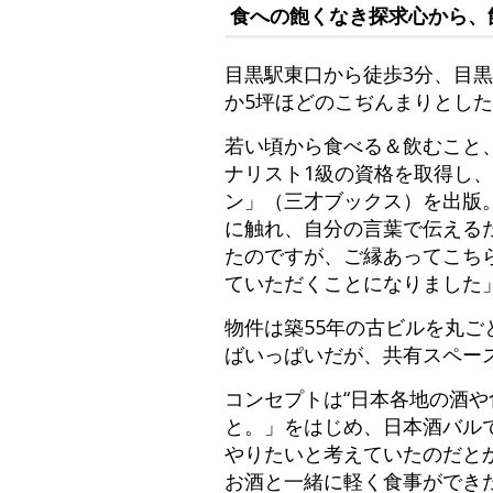
食への飽くなき探求心から、
目黒駅東口から徒歩3分、目黒通
か5坪ほどのこぢんまりとし
若い頃から食べる＆飲むこと
ナリスト1級の資格を取得し、
ン」（三才ブックス）を出版
に触れ、自分の言葉で伝える
たのですが、ご縁あってこち
ていただくことになりました
物件は築55年の古ビルを丸ご
ばいっぱいだが、共有スペー
コンセプトは“日本各地の酒や
と。」をはじめ、日本酒バル
やりたいと考えていたのだと
お酒と一緒に軽く食事ができ