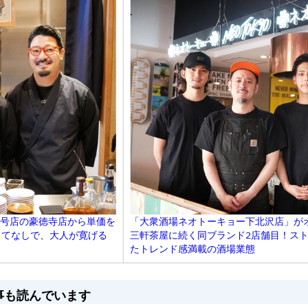
1号店の豪徳寺店から単価を
「大衆酒場ネオトーキョー下北沢店」がオ
もてなしで、大人が寛げる
三軒茶屋に続く同ブランド2店舗目！ス
たトレンド感満載の酒場業態
事も読んでいます