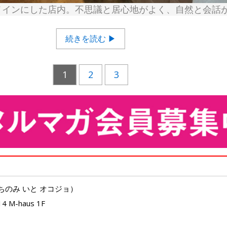
メインにした店内。不思議と居心地がよく、自然と会話
続きを読む ▶
1
2
3
たちのみ いと オコジョ）
M-haus 1F