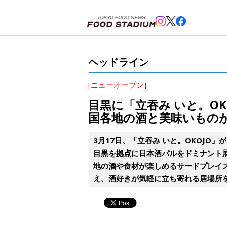
ホーム
>
ヘッドライン
>
目黒
>
目黒に「立吞み いと。OKOJO」が開業。地方創生事業を通じて
ヘッドライン
[ニューオープン]
目黒に「立吞み いと。O
国各地の酒と美味いもの
3月17日、「立吞み いと。OKOJ
目黒を拠点に日本酒バルをドミナント
地の酒や食材が楽しめるサードプレイ
え、酒好きが気軽に立ち寄れる居場所