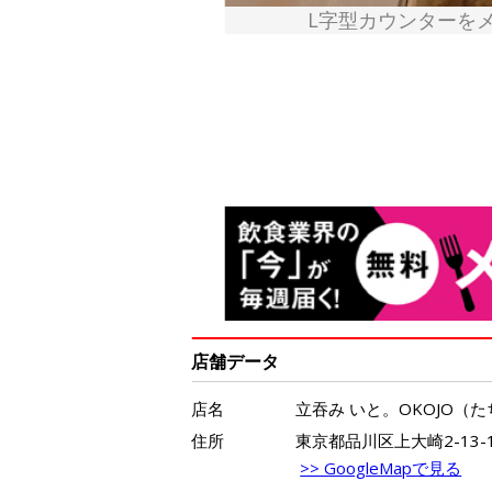
L字型カウンターを
店舗データ
店名
立吞み いと。OKOJO（
住所
東京都品川区上大崎2-13-14 
>> GoogleMapで見る