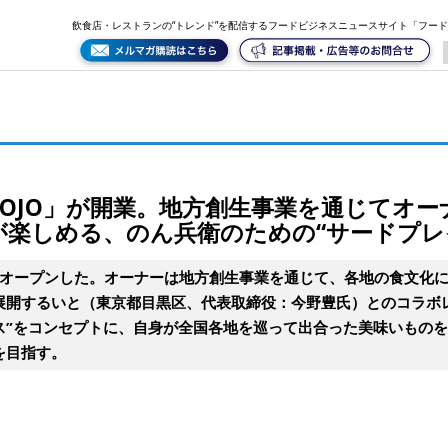
オーナーが出合った全国各地の酒と美味いものが楽しめる、のん兵衛のための“サードプレイス”が誕生
飲食店・レストランの“トレンド”を配信するフードビジネスニュースサイト「フー
KOJO」が開業。地方創生事業を通じてオ
が楽しめる、のん兵衛のための“サードプレ
O」がオープンした。オーナーは地方創生事業を通じて、各地の食文化
展開するいと（東京都目黒区、代表取締役：今野豊氏）とのコラボ
ス”をコンセプトに、自身が全国各地を巡って出合った美味いもの
を目指す。