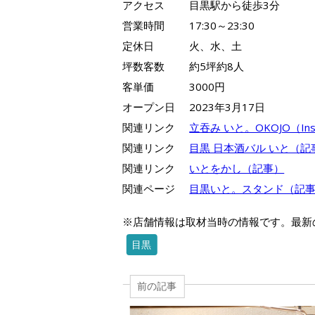
アクセス
目黒駅から徒歩3分
営業時間
17:30～23:30
定休日
火、水、土
坪数客数
約5坪約8人
客単価
3000円
オープン日
2023年3月17日
関連リンク
立吞み いと。OKOJO（Ins
関連リンク
目黒 日本酒バル いと（記
関連リンク
いとをかし（記事）
関連ページ
目黒いと。スタンド（記
※店舗情報は取材当時の情報です。最新
目黒
前の記事