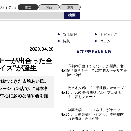
ドスタジアム」
東京
関西
東海
新店情報
トピックス
特集
コラム
2023.04.26
ACCESS RANKING
ーナーが出合った全
イス”が誕生
「神保町 台（うてな）」が開業。老
舗「浅草今半」で20年超のキャリアを
No.1
持つ40代
に触れてきた吉崎あい氏。
レーション店で、“日本各
代々木八幡に「三千世界」がオープ
ン。SGや長谷川稔グループ出身店
No.2
を中心に多彩な酒や肴を揃
主、箸もフォーク
学芸大学に「シロネリ」がオープ
ン。自家製麺とラビオリ、本格焼酎
No.3
の居酒屋。自由が丘