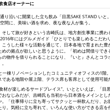
飲食店オーナーに
り沿いに開業した立ち飲み「目黒SAKE STAND いと。
た空間に、美味い酒を求め、夜な夜な人が集う。
、そして旅が好きという吉崎氏は、地方創生事業に携わ
2016年にはグルメガイド「ひとりでも楽しめるこだわ
。こうした様々な活動を通じて、日本各地で育まれた豊
ための拠点が欲しいと思うように。「初めは間借りでき
らの物件を借りられることになり、『いと』さんとコラ
」。
と一棟リノベーションしたコミュニティオフィスの1階
スである地階や屋上階、テラス席も客席として使用可能
食材が楽しめるサードプレイス”。いとといえば、「目黒
でおなじみだが、吉崎氏も当初から日本酒をメインとし
か。「仕事帰りに立ち寄ってサクッと一杯飲んだり、お
たり。気軽に立ち寄れて、いろんな使い方ができる店を