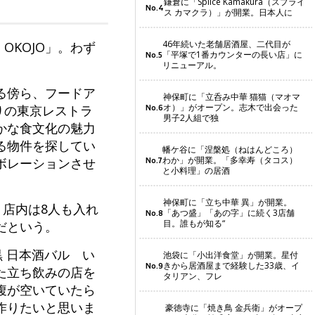
鎌倉に「Splice Kamakura（スプライ
No.4
ス カマクラ）」が開業。日本人に
46年続いた老舗居酒屋、二代目が
OKOJO」。わず
「平塚で1番カウンターの長い店」に
No.5
リニューアル。
る傍ら、フードア
神保町に「立呑み中華 猫猫（マオマ
オ）」がオープン。志木で出会った
りの東京レストラ
No.6
男子2人組で独
かな食文化の魅力
る物件を探してい
幡ケ谷に「涅槃処（ねはんどころ）
わか」が開業。「多幸寿（タコス）
ボレーションさせ
No.7
と小料理」の居酒
神保町に「立ち中華 異」が開業。
。店内は8人も入れ
「あつ盛」「あの字」に続く3店舗
No.8
目。誰もが知る“
だという。
 日本酒バル い
池袋に「小出洋食堂」が開業。星付
きから居酒屋まで経験した33歳、イ
No.9
た立ち飲みの店を
タリアン、フレ
腹が空いていたら
作りたいと思いま
豪徳寺に「焼き鳥 金兵衛」がオープ