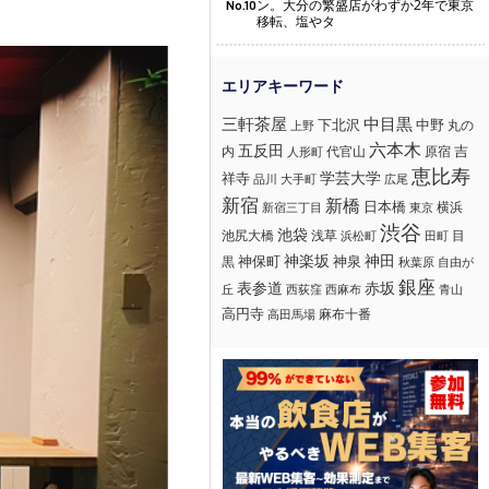
ン。大分の繁盛店がわずか2年で東京
No.10
移転、塩やタ
三軒茶屋
中目黒
下北沢
中野
丸の
上野
六本木
五反田
吉
内
代官山
人形町
原宿
恵比寿
学芸大学
祥寺
大手町
広尾
品川
新宿
新橋
日本橋
横浜
新宿三丁目
東京
渋谷
池袋
浅草
目
池尻大橋
浜松町
田町
神楽坂
神田
黒
神保町
神泉
秋葉原
自由が
銀座
赤坂
表参道
丘
西荻窪
西麻布
青山
高円寺
麻布十番
高田馬場