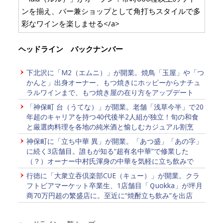
ンを揃え、バー兼ショップとして角打ちスタイルで多
彩なワインを楽しませる</a>
ヘッドライン バックナンバー
下北沢に「M2（エムニ）」が開業。焼鳥「玉屋」や「つ
かんと」出身オーナー、もつ焼きにホッピーからナチュ
ラルワインまで、もつ焼き屋の在り方をアップデート
「神保町 台（うてな）」が開業。老舗「浅草今半」で20
年超のキャリアを持つ40代後半2人組が独立！旬の和食
と厳選肉料理を各地の純米酒と愉しむカジュアル割烹
神保町に「立ち中華 異」が開業。「あつ盛」「あの字」
に続く3店舗目。誰もが知る“超有名中華”で修業した
（？）オーナー中村氏渾身の中華を気軽に立ち飲みで
行徳に「大衆立吞倶楽部CUE（キュー）」が開業。クラ
フトビアマーケット卒業生、1店舗目「Ｑuokka」が坪月
商70万円超の繁盛店に。至近に“焼酎立ち飲み”を出店