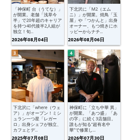
「神保町 台（うてな）」
下北沢に「M2（エム
が開業。老舗「浅草今
ニ）」が開業。焼鳥「玉
半」で20年超のキャリア
屋」や「つかんと」出身
を持つ40代後半2人組が
オーナー、もつ焼きにホ
独立！旬...
ッピーからナチ...
2026年08月04日
2026年08月06日
下北沢に「where（ウェ
神保町に「立ち中華 異」
ア）」がオープン！ミシ
が開業。「あつ盛」「あ
ュラン一つ星「レガー
の字」に続く3店舗目。
ロ」出身シェフが独立、
誰もが知る“超有名中
カフェとデ...
華”で修業し...
2025年07月08日
2026年07月30日