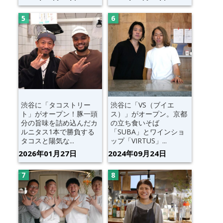
渋谷に「タコストリー
渋谷に「VS（ブイエ
ト」がオープン！豚一頭
ス）」がオープン。京都
分の旨味を詰め込んだカ
の立ち食いそば
ルニタス1本で勝負する
「SUBA」とワインショ
タコスと陽気な...
ップ「VIRTUS」...
2026年01月27日
2024年09月24日