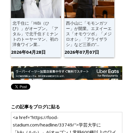
北千住に「HiBi（ひ
西小山に「モモンガツ
び）」がオープン。「ア
ー」が開業。エヌイーエ
タル」で北千住ドミナン
ス「オモウツボ」「メジ
トのトーヤーマン、初の
ロオシ」「アライザラ
洋食ワイン業...
シ」など三茶の“...
2026年04月28日
2026年07月07日
この記事をブログに貼る
<a href="https://food-
stadium.com/headline/33749/">学芸大学に
「lulu（ルル）」がオープン！常時600種以上のワイ