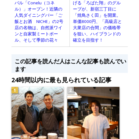
げる「ろばた翔」のグル
バル「Conelu（コネ
ープが、新宿三丁目に
ル）」オープン！近隣の
「焼鳥さく田」を開業。
人気ダイニングバー「ご
単価8000円、「高級店と
飯とお酒 NICHE」の2号
大衆店の合間」の価格帯
店の名物は、自然派ワイ
を狙い、ハイブランドの
ンと自家製ミートボー
確立を目指す！
ル、そして季節の花々
この記事を読んだ人はこんな記事も読んでい
ます
24時間以内に最も見られている記事