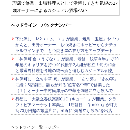
理店で修業、出張料理人として活躍してきた気鋭の27
歳オーナーによるカジュアル酒場</a>
ヘッドライン バックナンバー
下北沢に「M2（エムニ）」が開業。焼鳥「玉屋」や「つ
かんと」出身オーナー、もつ焼きにホッピーからナチュ
ラルワインまで、もつ焼き屋の在り方をアップデート
「神保町 台（うてな）」が開業。老舗「浅草今半」で20
年超のキャリアを持つ40代後半2人組が独立！旬の和食
と厳選肉料理を各地の純米酒と愉しむカジュアル割烹
神保町に「立ち中華 異」が開業。「あつ盛」「あの字」
に続く3店舗目。誰もが知る“超有名中華”で修業した
（？）オーナー中村氏渾身の中華を気軽に立ち飲みで
行徳に「大衆立吞倶楽部CUE（キュー）」が開業。クラ
フトビアマーケット卒業生、1店舗目「Ｑuokka」が坪月
商70万円超の繁盛店に。至近に“焼酎立ち飲み”を出店
ヘッドライン一覧トップへ