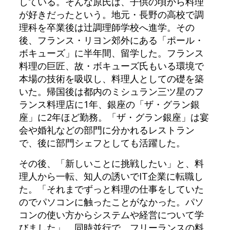
している。そんな原氏は、子供の頃から料理
が好きだったという。地元・長野の高校で調
理科を卒業後は辻調理師学校へ進学。その
後、フランス・リヨン郊外にある「ポール・
ボキューズ」に半年間、留学した。フランス
料理の巨匠、故・ボキューズ氏もいる環境で
本場の技術を吸収し、料理人としての礎を築
いた。帰国後は都内のミシュラン三ツ星のフ
ランス料理店に1年、銀座の「ザ・グラン銀
座」に2年ほど勤務。「ザ・グラン銀座」は宴
会や婚礼などの部門に分かれるレストラン
で、後に部門シェフとしても活躍した。
その後、「新しいことに挑戦したい」と、料
理人から一転、知人の誘いでIT企業に転職し
た。「それまでずっと料理の仕事をしていた
のでパソコンに触ったことがなかった。パソ
コンの使い方からシステムや経営について学
びました」。同時並行で、フリーランスの料