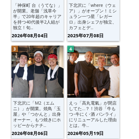
「神保町 台（うてな）」
下北沢に「where（ウェ
が開業。老舗「浅草今
ア）」がオープン！ミシ
半」で20年超のキャリア
ュラン一つ星「レガー
を持つ40代後半2人組が
ロ」出身シェフが独立、
独立！旬...
カフェとデ...
2026年08月04日
2025年07月08日
下北沢に「M2（エム
えっ「高丸電氣」が閉店
ニ）」が開業。焼鳥「玉
してた…？！渋谷「牛も
屋」や「つかんと」出身
つ･牛にく･酒 バンライ」
オーナー、もつ焼きにホ
にリニューアルした理由
ッピーからナチ...
とは。牛...
2026年08月06日
2026年05月19日