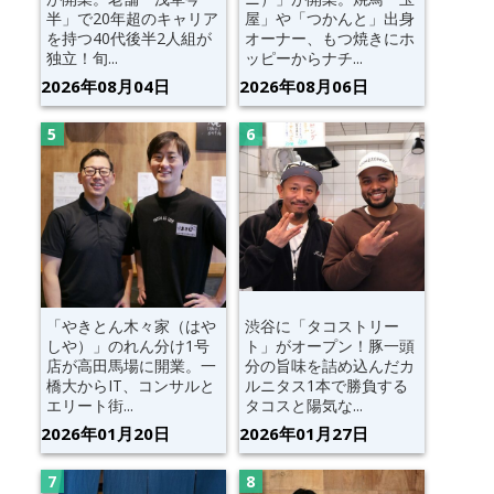
半」で20年超のキャリア
屋」や「つかんと」出身
を持つ40代後半2人組が
オーナー、もつ焼きにホ
独立！旬...
ッピーからナチ...
2026年08月04日
2026年08月06日
「やきとん木々家（はや
渋谷に「タコストリー
しや）」のれん分け1号
ト」がオープン！豚一頭
店が高田馬場に開業。一
分の旨味を詰め込んだカ
橋大からIT、コンサルと
ルニタス1本で勝負する
エリート街...
タコスと陽気な...
2026年01月20日
2026年01月27日