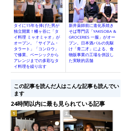
タイに15年を捧げた男が
新井薬師前に進化系焼き
独立開業！幡ヶ谷に「タ
そば専門店「YAKISOBA &
イ料理 ミャオミャオ」が
GROCERIES 一服」がオー
オープン。「サイアム・
プン。日本酒バルの先駆
タラート」「コンロウ」
け「青二才」による、食
で修業、ベーシックから
物販事業の工場を併設し
アレンジまでの多彩なタ
た実験的店舗
イ料理を繰り出す
この記事を読んだ人はこんな記事も読んでい
ます
24時間以内に最も見られている記事