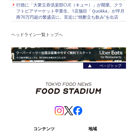
行徳に「大衆立吞倶楽部CUE（キュー）」が開業。クラ
フトビアマーケット卒業生、1店舗目「Ｑuokka」が坪月
商70万円超の繁盛店に。至近に“焼酎立ち飲み”を出店
ヘッドライン一覧トップへ
コンテンツ
地域