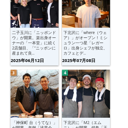
二子玉川に「ニッポンド
下北沢に「where（ウェ
ウ」が開業。楽出身オー
ア）」がオープン！ミシ
ナーの「一本堂」に続く
ュラン一つ星「レガー
2店舗目、「“ニッポンに
ロ」出身シェフが独立、
産まれて良...
カフェとデ...
2025年06月12日
2025年07月08日
「神保町 台（うてな）」
下北沢に「M2（エム
が開業。老舗「浅草今
ニ）」が開業。焼鳥「玉