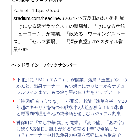
<a href="https://food-
stadium.com/headline/32031/">五反田の名小料理屋
「きになる嫁デラックス」の新店舗、「きになる母館
ニューヨーク」が開業。「飲めるコワーキングスペー
ス」、「セルフ酒場」、「深夜食堂」の3スタイル営
業</a>
ヘッドライン バックナンバー
下北沢に「M2（エムニ）」が開業。焼鳥「玉屋」や「つ
かんと」出身オーナー、もつ焼きにホッピーからナチュ
ラルワインまで、もつ焼き屋の在り方をアップデート
「神保町 台（うてな）」が開業。老舗「浅草今半」で20
年超のキャリアを持つ40代後半2人組が独立！旬の和食
と厳選肉料理を各地の純米酒と愉しむカジュアル割烹
神保町に「立ち中華 異」が開業。「あつ盛」「あの字」
に続く3店舗目。誰もが知る“超有名中華”で修業した
（？）オーナー中村氏渾身の中華を気軽に立ち飲みで