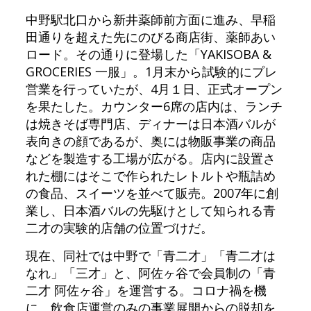
中野駅北口から新井薬師前方面に進み、早稲
田通りを超えた先にのびる商店街、薬師あい
ロード。その通りに登場した「YAKISOBA &
GROCERIES 一服」。1月末から試験的にプレ
営業を行っていたが、4月１日、正式オープン
を果たした。カウンター6席の店内は、ランチ
は焼きそば専門店、ディナーは日本酒バルが
表向きの顔であるが、奥には物販事業の商品
などを製造する工場が広がる。店内に設置さ
れた棚にはそこで作られたレトルトや瓶詰め
の食品、スイーツを並べて販売。2007年に創
業し、日本酒バルの先駆けとして知られる青
二才の実験的店舗の位置づけだ。
現在、同社では中野で「青二才」「青二才は
なれ」「三才」と、阿佐ヶ谷で会員制の「青
二才 阿佐ヶ谷」を運営する。コロナ禍を機
に、飲食店運営のみの事業展開からの脱却を