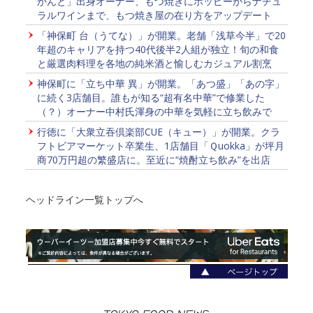
かんと」出身オーナー、もつ焼きにホッピーからナチュ
ラルワインまで、もつ焼き屋の在り方をアップデート
「神保町 台（うてな）」が開業。老舗「浅草今半」で20
年超のキャリアを持つ40代後半2人組が独立！旬の和食
と厳選肉料理を各地の純米酒と愉しむカジュアル割烹
神保町に「立ち中華 異」が開業。「あつ盛」「あの字」
に続く3店舗目。誰もが知る“超有名中華”で修業した
（？）オーナー中村氏渾身の中華を気軽に立ち飲みで
行徳に「大衆立吞倶楽部CUE（キュー）」が開業。クラ
フトビアマーケット卒業生、1店舗目「Ｑuokka」が坪月
商70万円超の繁盛店に。至近に“焼酎立ち飲み”を出店
ヘッドライン一覧トップへ