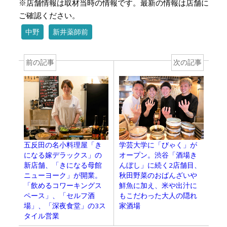
※店舗情報は取材当時の情報です。最新の情報は店舗に
ご確認ください。
中野
新井薬師前
前の記事
次の記事
五反田の名小料理屋「き
学芸大学に「びゃく」が
になる嫁デラックス」の
オープン。渋谷「酒場き
新店舗、「きになる母館
んぼし」に続く2店舗目、
ニューヨーク」が開業。
秋田野菜のおばんざいや
「飲めるコワーキングス
鮮魚に加え、米や出汁に
ペース」、「セルフ酒
もこだわった大人の隠れ
場」、「深夜食堂」の3ス
家酒場
タイル営業