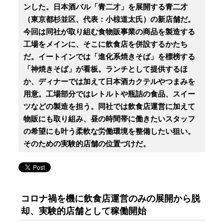
ンした。日本酒バル「青二才」を展開する青二才
（東京都杉並区、代表：小椋道太氏）の新店舗だ。
今回は同社が取り組む食物販事業の商品を製造する
工場をメインに、そこに飲食店を併設するかたち
だ。イートインでは「進化系焼きそば」を標榜する
「神焼きそば」が看板。ランチとして提供するほ
か、ディナーでは加えて日本酒カクテルやつまみを
用意。工場部分ではレトルトや瓶詰の食品、スイー
ツなどの製造を担う。同社では飲食店運営に加えて
物販にも取り組み、昼の時間帯に働きたいスタッフ
の希望にも叶う柔軟な労働環境を整備したい狙い。
そのための実験的店舗の位置づけだ。
コロナ禍を機に飲食店運営のみの展開から脱
却、実験的店舗として稼働開始