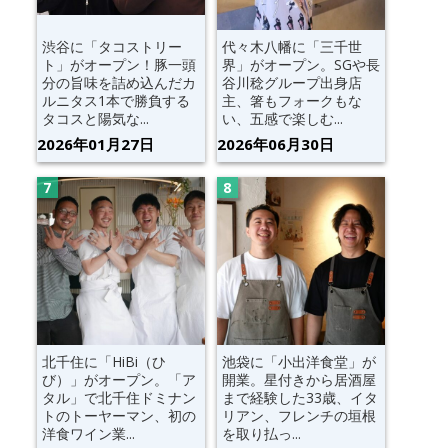
渋谷に「タコストリー
代々木八幡に「三千世
ト」がオープン！豚一頭
界」がオープン。SGや長
分の旨味を詰め込んだカ
谷川稔グループ出身店
ルニタス1本で勝負する
主、箸もフォークもな
タコスと陽気な...
い、五感で楽しむ...
2026年01月27日
2026年06月30日
北千住に「HiBi（ひ
池袋に「小出洋食堂」が
び）」がオープン。「ア
開業。星付きから居酒屋
タル」で北千住ドミナン
まで経験した33歳、イタ
トのトーヤーマン、初の
リアン、フレンチの垣根
洋食ワイン業...
を取り払っ...