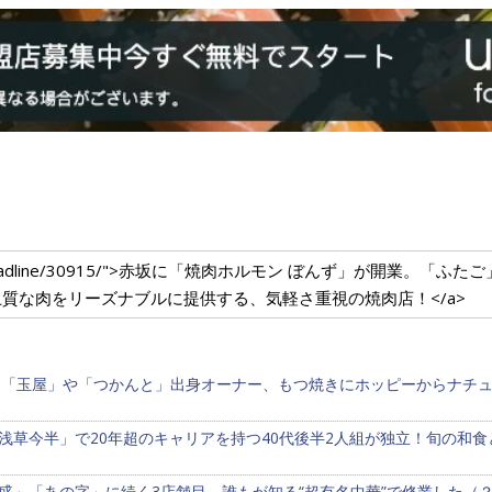
dium.com/headline/30915/">赤坂に「焼肉ホルモン ぼんず」が開業
質な肉をリーズナブルに提供する、気軽さ重視の焼肉店！</a>
鳥「玉屋」や「つかんと」出身オーナー、もつ焼きにホッピーからナチ
浅草今半」で20年超のキャリアを持つ40代後半2人組が独立！旬の和
盛」「あの字」に続く3店舗目。誰もが知る“超有名中華”で修業した（