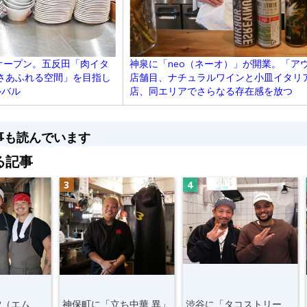
がオープン。五反田「肉イタ
神泉に「neo（ネーオ）」が開業。「ア
楽しさあふれる空間」を目指し
店舗目、ナチュラルワインと小皿イタリ
ルバル
店、同エリアでさらなる存在感を放つ
事も読んでいます
る記事
2（エム
神保町に「立ち中華 異」
渋谷に「タコストリー