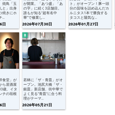
。焼鳥「玉
が開業。「あつ盛」「あ
ト」がオープン！豚一頭
んと」出身
の字」に続く3店舗目。
分の旨味を詰め込んだカ
つ焼きにホ
誰もが知る“超有名中
ルニタス1本で勝負する
..
華”で修業し...
タコスと陽気な...
06日
2026年07月30日
2026年01月27日
洋食堂」が
若林に「ザ・青皿」がオ
から居酒屋
ープン。池尻大橋「ザ・
33歳、イタ
銀皿」新店舗、街中華で
ンチの垣根
よく見る”青皿“に合う料
理がテーマ...
16日
2026年05月21日