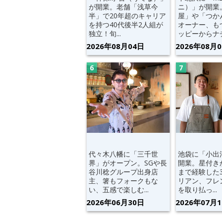
が開業。老舗「浅草今
ニ）」が開業
半」で20年超のキャリア
屋」や「つか
を持つ40代後半2人組が
オーナー、も
独立！旬...
ッピーからナチ.
2026年08月04日
2026年08月
代々木八幡に「三千世
池袋に「小出
界」がオープン。SGや長
開業。星付き
谷川稔グループ出身店
まで経験した
主、箸もフォークもな
リアン、フレ
い、五感で楽しむ...
を取り払っ...
2026年06月30日
2026年07月