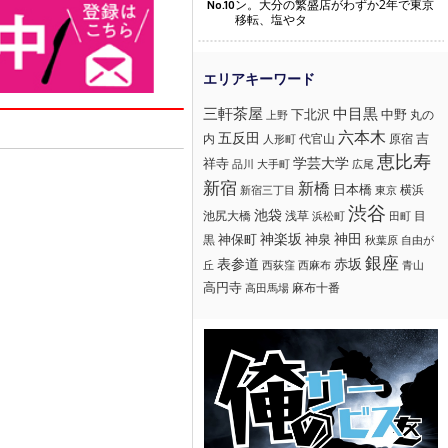
ン。大分の繁盛店がわずか2年で東京
No.10
移転、塩やタ
三軒茶屋
中目黒
下北沢
中野
丸の
上野
六本木
五反田
吉
内
代官山
人形町
原宿
恵比寿
学芸大学
祥寺
大手町
広尾
品川
新宿
新橋
日本橋
横浜
新宿三丁目
東京
渋谷
池袋
浅草
目
池尻大橋
浜松町
田町
神楽坂
神田
黒
神保町
神泉
秋葉原
自由が
銀座
赤坂
表参道
丘
西荻窪
西麻布
青山
高円寺
麻布十番
高田馬場