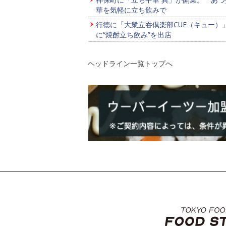
華を気軽に立ち飲みで
行徳に「大衆立吞倶楽部CUE（キュー）
に“焼酎立ち飲み”を出店
ヘッドライン一覧トップへ