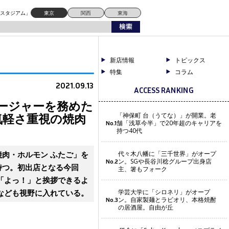
さ重視の焼肉店！
ドスタジアム」
東京
関西
東海
新店情報
トピックス
特集
コラム
2021.09.13
ACCESS RANKING
ージャーを務めた
気軽さ重視の焼肉
「神保町 台（うてな）」が開業。老
舗「浅草今半」で20年超のキャリアを
No.1
持つ40代
焼肉・ホルモン ふたご」を
代々木八幡に「三千世界」がオープ
ン。SGや長谷川稔グループ出身店
No.2
も持つ。初出店となる今回
主、箸もフォーク
「よっ！」と挨拶できるよ
なども視野に入れている。
学芸大学に「シロネリ」がオープ
ン。自家製麺とラビオリ、本格焼酎
No.3
の居酒屋。自由が丘