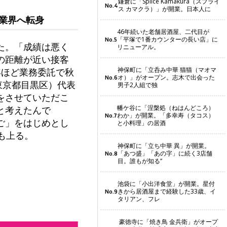
鎌倉に「Splice Kamakura（スプライ
No.4
ス カマクラ）」が開業。日本人に
業界へ転身
46年続いた老舗居酒屋、二代目が
「平塚で1番カウンターの長い店」に
No.5
た。「成績は悪く
リニューアル。
の距離が近い接客
神保町に「立呑み中華 猫猫（マオマ
年ほど業務委託で秋
オ）」がオープン。志木で出会った
No.6
（東京都目黒区）代表
男子2人組で独
をさせていただこ
幡ケ谷に「涅槃処（ねはんどころ）
と考えたんで
わか」が開業。「多幸寿（タコス）
No.7
ご」をはじめとし
と小料理」の居酒
も上る。
神保町に「立ち中華 異」が開業。
「あつ盛」「あの字」に続く3店舗
No.8
目。誰もが知る“
池袋に「小出洋食堂」が開業。星付
きから居酒屋まで経験した33歳、イ
No.9
タリアン、フレ
豪徳寺に「焼き鳥 金兵衛」がオープ