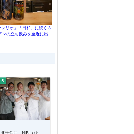
ウレリオ」「日和」に続く３
アンの立ち飲みを至近に出
北千住に「HiBi（ひ