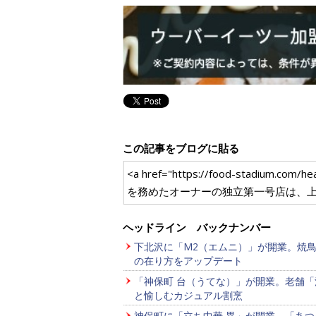
この記事をブログに貼る
<a href="https://food-sta
を務めたオーナーの独立第一号店は、上
ヘッドライン バックナンバー
下北沢に「M2（エムニ）」が開業。焼
の在り方をアップデート
「神保町 台（うてな）」が開業。老舗「
と愉しむカジュアル割烹
神保町に「立ち中華 異」が開業。「あつ