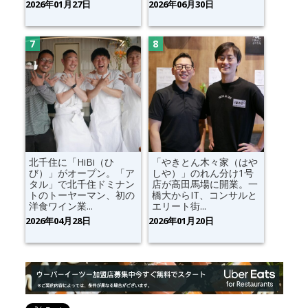
2026年01月27日
2026年06月30日
北千住に「HiBi（ひ
「やきとん木々家（はや
び）」がオープン。「ア
しや）」のれん分け1号
タル」で北千住ドミナン
店が高田馬場に開業。一
トのトーヤーマン、初の
橋大からIT、コンサルと
洋食ワイン業...
エリート街...
2026年04月28日
2026年01月20日