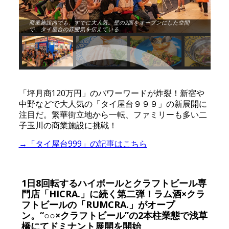
商業施設内でも、すでに大人気。壁の2面をオープンにした空間
で、タイ屋台の雰囲気を伝えている
「坪月商120万円」のパワーワードが炸裂！新宿や
中野などで大人気の「タイ屋台９９９」の新展開に
注目だ。繁華街立地から一転、ファミリーも多い二
子玉川の商業施設に挑戦！
→「タイ屋台999」の記事はこちら
1日8回転するハイボールとクラフトビール専
門店「HICRA.」に続く第二弾！ラム酒×クラ
フトビールの「RUMCRA.」がオープ
ン。“○○×クラフトビール”の2本柱業態で浅草
橋にてドミナント展開を開始