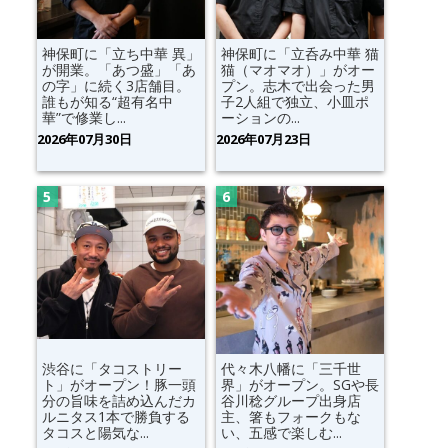
神保町に「立ち中華 異」
神保町に「立呑み中華 猫
が開業。「あつ盛」「あ
猫（マオマオ）」がオー
の字」に続く3店舗目。
プン。志木で出会った男
誰もが知る“超有名中
子2人組で独立、小皿ポ
華”で修業し...
ーションの...
2026年07月30日
2026年07月23日
渋谷に「タコストリー
代々木八幡に「三千世
ト」がオープン！豚一頭
界」がオープン。SGや長
分の旨味を詰め込んだカ
谷川稔グループ出身店
ルニタス1本で勝負する
主、箸もフォークもな
タコスと陽気な...
い、五感で楽しむ...