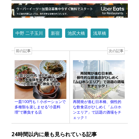
中野 二子玉川
新宿
池尻大橋
浅草橋
前の記事
次の記事
一皿100円も！小ポーションで
再開発が進む日本橋、個性的
多種類を楽しませる“小皿料
な飲食店がひしめく「ムロホ
理”で勝負する店
ンエリア」で話題の酒場をチ
ェック！
24時間以内に最も見られている記事