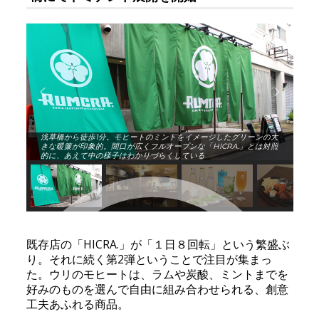
浅草橋から徒歩1分。モヒートのミントをイメージしたグリーンの大
きな暖簾が印象的。間口が広くフルオープンな「HICRA.」とは対照
的に、あえて中の様子はわかりづらくしている
既存店の「HICRA.」が「１日８回転」という繁盛ぶ
り。それに続く第2弾ということで注目が集まっ
た。ウリのモヒートは、ラムや炭酸、ミントまでを
好みのものを選んで自由に組み合わせられる、創意
工夫あふれる商品。