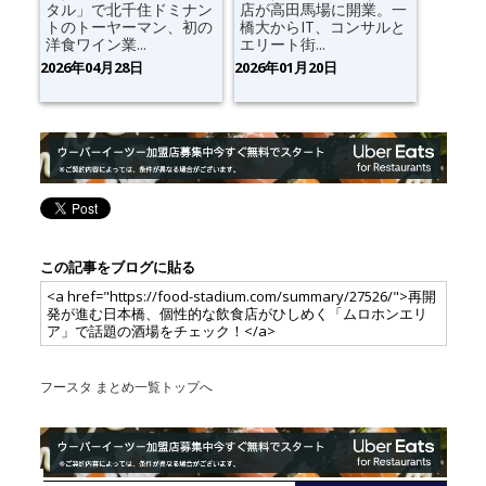
タル」で北千住ドミナン
店が高田馬場に開業。一
トのトーヤーマン、初の
橋大からIT、コンサルと
洋食ワイン業...
エリート街...
2026年04月28日
2026年01月20日
この記事をブログに貼る
<a href="https://food-stadium.com/summary/27526/">再開
発が進む日本橋、個性的な飲食店がひしめく「ムロホンエリ
ア」で話題の酒場をチェック！</a>
フースタ まとめ一覧トップへ