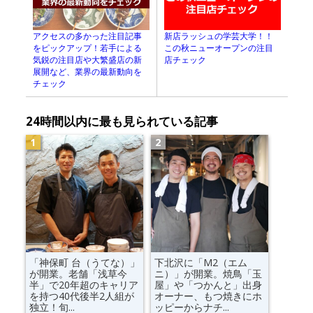
アクセスの多かった注目記事
新店ラッシュの学芸大学！！
をピックアップ！若手による
この秋ニューオープンの注目
気鋭の注目店や大繁盛店の新
店チェック
展開など、業界の最新動向を
チェック
24時間以内に最も見られている記事
「神保町 台（うてな）」
下北沢に「M2（エム
が開業。老舗「浅草今
ニ）」が開業。焼鳥「玉
半」で20年超のキャリア
屋」や「つかんと」出身
を持つ40代後半2人組が
オーナー、もつ焼きにホ
独立！旬...
ッピーからナチ...