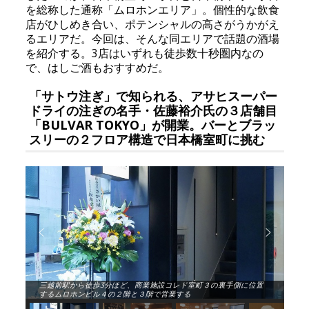
を総称した通称「ムロホンエリア」。個性的な飲食
店がひしめき合い、ポテンシャルの高さがうかがえ
るエリアだ。今回は、そんな同エリアで話題の酒場
を紹介する。3店はいずれも徒歩数十秒圏内なの
で、はしご酒もおすすめだ。
「サトウ注ぎ」で知られる、アサヒスーパー
ドライの注ぎの名手・佐藤裕介氏の３店舗目
「BULVAR TOKYO」が開業。バーとブラッ
スリーの２フロア構造で日本橋室町に挑む
三越前駅から徒歩3分ほど、商業施設コレド室町３の裏手側に位置
するムロホンビル４の２階と３階で営業する