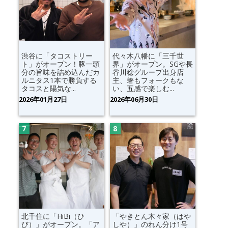
渋谷に「タコストリー
代々木八幡に「三千世
ト」がオープン！豚一頭
界」がオープン。SGや長
分の旨味を詰め込んだカ
谷川稔グループ出身店
ルニタス1本で勝負する
主、箸もフォークもな
タコスと陽気な...
い、五感で楽しむ...
2026年01月27日
2026年06月30日
北千住に「HiBi（ひ
「やきとん木々家（はや
び）」がオープン。「ア
しや）」のれん分け1号