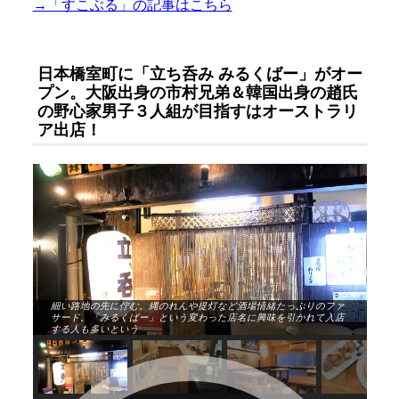
→「すこぶる」の記事はこちら
日本橋室町に「立ち呑み みるくばー」がオー
プン。大阪出身の市村兄弟＆韓国出身の趙氏
の野心家男子３人組が目指すはオーストラリ
ア出店！
細い路地の先に佇む。縄のれんや提灯など酒場情緒たっぷりのファ
サード。「みるくばー」という変わった店名に興味を引かれて入店
する人も多いという