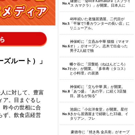
鎌倉に「Splice Kamakura（スプライ
No.4
ス カマクラ）」が開業。日本人に
46年続いた老舗居酒屋、二代目が
「平塚で1番カウンターの長い店」に
No.5
リニューアル。
神保町に「立呑み中華 猫猫（マオマ
オ）」がオープン。志木で出会った
No.6
男子2人組で独
フーズルート）」
幡ケ谷に「涅槃処（ねはんどころ）
わか」が開業。「多幸寿（タコス）
No.7
と小料理」の居酒
神保町に「立ち中華 異」が開業。
法人に対して、豊富
「あつ盛」「あの字」に続く3店舗
No.8
目。誰もが知る“
ィア。目まぐるし
、昨今の世相に合
池袋に「小出洋食堂」が開業。星付
らず、飲食店経営
きから居酒屋まで経験した33歳、イ
No.9
タリアン、フレ
豪徳寺に「焼き鳥 金兵衛」がオープ