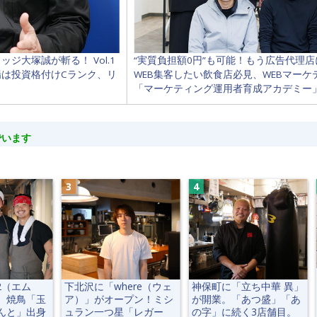
“実質負担額0円”も可能！もう広告代理
大塚誠が斬る！ Vol.1
WEB集客したい飲食店必見、WEBマー
は投資格付けCランク、リ
「マーケティング運用者育成アカデミー
でいます
2（エム
下北沢に「where（ウェ
神保町に「立ち中華 異」
。焼鳥「玉
ア）」がオープン！ミシ
が開業。「あつ盛」「あ
んと」出身
ュラン一つ星「レガー
の字」に続く3店舗目。