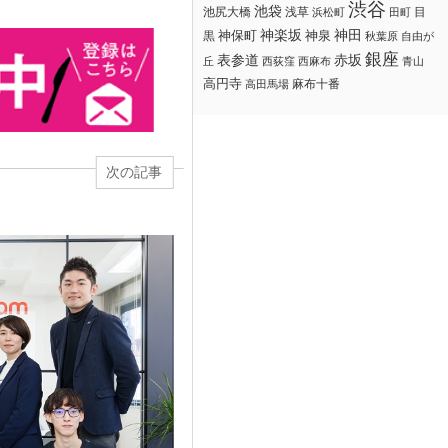
渋谷
池袋
浅草
目
池尻大橋
浜松町
田町
神楽坂
神田
黒
神保町
神泉
秋葉原
自由が
銀座
赤坂
表参道
丘
西荻窪
西麻布
青山
高円寺
麻布十番
高田馬場
次の記事