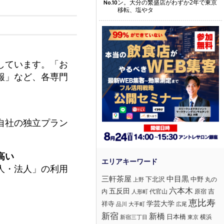
ン。大分の繁盛店がわずか2年で東京
No.10
移転、塩やタ
しています。「お
報」など、各専門
自社の独立プラン
高い
人・法人」の利用
三軒茶屋
中目黒
下北沢
中野
丸の
上野
六本木
五反田
吉
内
代官山
人形町
原宿
恵比寿
学芸大学
祥寺
大手町
広尾
品川
新宿
新橋
日本橋
横浜
新宿三丁目
東京