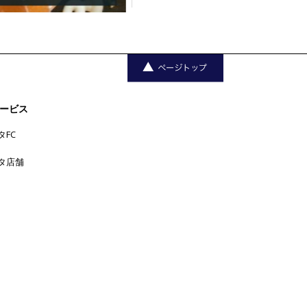
ービス
タFC
タ店舗