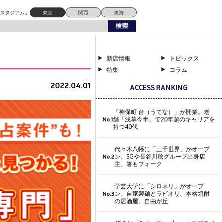
ドスタジアム」
東京
関西
東海
新店情報
トピックス
特集
コラム
2022.04.01
ACCESS RANKING
「神保町 台（うてな）」が開業。老
舗「浅草今半」で20年超のキャリアを
No.1
持つ40代
代々木八幡に「三千世界」がオープ
ン。SGや長谷川稔グループ出身店
No.2
主、箸もフォーク
学芸大学に「シロネリ」がオープ
ン。自家製麺とラビオリ、本格焼酎
No.3
の居酒屋。自由が丘