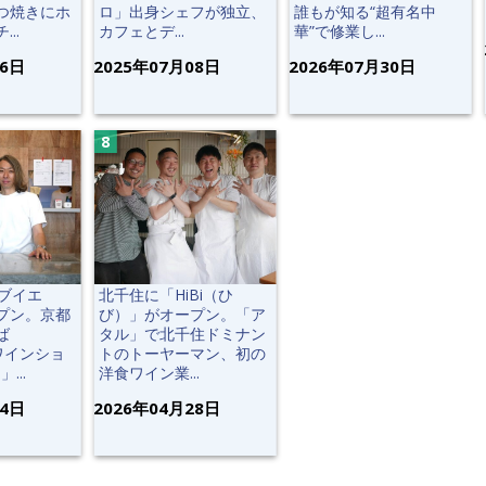
つ焼きにホ
ロ」出身シェフが独立、
誰もが知る“超有名中
..
カフェとデ...
華”で修業し...
06日
2025年07月08日
2026年07月30日
（ブイエ
北千住に「HiBi（ひ
プン。京都
び）」がオープン。「ア
ば
タル」で北千住ドミナン
ワインショ
トのトーヤーマン、初の
...
洋食ワイン業...
24日
2026年04月28日