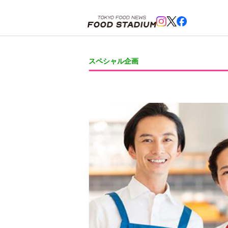
ホーム
>
スペシャル企画
>
飲食のFCで独立・開業を支援する専門メディア「Food’s Route（フー
スペシャル企画