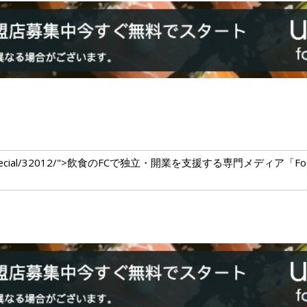
um.com/special/32012/">飲食のFCで独立・開業を支援する専門メディア「F