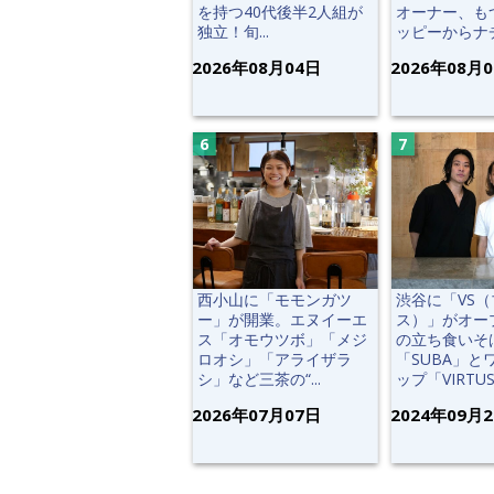
を持つ40代後半2人組が
オーナー、も
独立！旬...
ッピーからナチ.
2026年08月04日
2026年08月
西小山に「モモンガツ
渋谷に「VS
ー」が開業。エヌイーエ
ス）」がオー
ス「オモウツボ」「メジ
の立ち食いそ
ロオシ」「アライザラ
「SUBA」と
シ」など三茶の“...
ップ「VIRTUS」
2026年07月07日
2024年09月