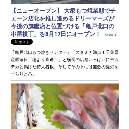
【ニューオープン】 大衆もつ焼業態でチ
ェーン店化を推し進めるドリーマーズが
今後の旗艦店と位置づける「亀戸北口の
串屋横丁」を8月17日にオープン！
10.08.19
「亀戸北口もつ焼きセンター」「スタミナ満点！千葉県
産豚毎日工場より直送！」と横長の店舗いっぱいにデカ
デカと掲げた特大看板。そしてその下には無数の提灯を
ずらりと吊...