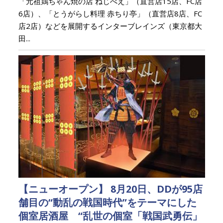
「元祖鶏ちゃん焼の店 ねじべえ」（直営店15店、FC店
6店）、「とうがらし料理 赤ちり亭」（直営店8店、FC
店2店）などを展開するインターブレインズ（東京都大
田...
【ニューオープン】 8月20日、DDが95店
舗目の“動乱の戦国時代”をテーマにした
個室居酒屋 “乱世の個室「戦国武勇伝」