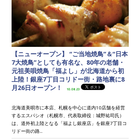
【ニューオープン】 “ご当地焼鳥”＆“日本
7大焼鳥”としても有名な、80年の老舗・
元祖美唄焼鳥「福よし」が北海道から初
上陸！銀座7丁目コリドー街・路地裏に8
月26日オープン！
10.08.23
北海道美唄市に本店、札幌を中心に道内10店舗を経営
するエスパシオ（札幌市、代表取締役：城野祐司氏）
は、道外初上陸となる「福よし銀座店」を銀座7丁目コ
リドー街の路...