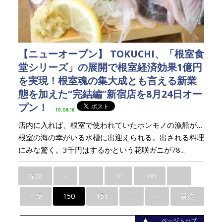
【ニューオープン】 TOKUCHI、「根室食
堂シリーズ」の展開で根室経済効果1億円
を実現！根室魂の集大成とも言える新業
態を加えた“完結編”新宿店を8月24日オー
プン！
10.08.18
店内に入れば、根室で使われていたホンモノの漁船が…
根室の海の幸がいる水槽に出迎えられる。出される料理
にみな驚く。3千円はするかという花咲ガニが78...
先頭
<
...
50
100
...
149
150
151
...
>
最後