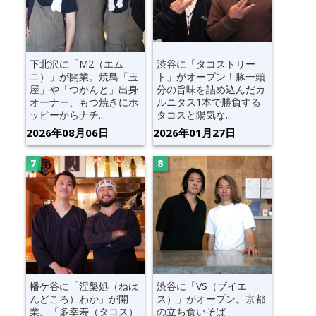
下北沢に「M2（エム
渋谷に「タコストリー
ニ）」が開業。焼鳥「玉
ト」がオープン！豚一頭
屋」や「つかんと」出身
分の旨味を詰め込んだカ
オーナー、もつ焼きにホ
ルニタス1本で勝負する
ッピーからナチ...
タコスと陽気な...
2026年08月06日
2026年01月27日
幡ケ谷に「涅槃処（ねは
渋谷に「VS（ブイエ
んどころ）わか」が開
ス）」がオープン。京都
業。「多幸寿（タコス）
の立ち食いそば