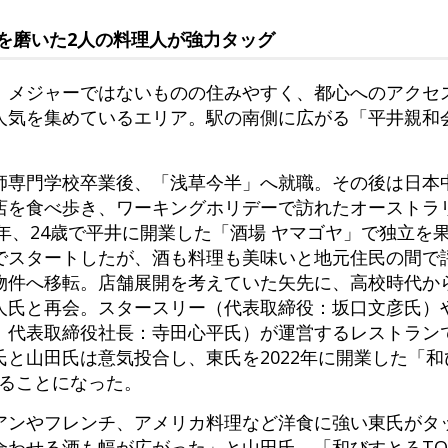
を磨いた2人の料理人が強力タッグ
、メジャーではないものの住みやすく、都心へのアクセ
人気を集めているエリア。駅の南側に広がる「平井親和
師専門学校卒業後、「浅草今半」へ就職。その後は日本
店を食べ歩き、ワーキングホリデーで訪れたオーストラ
7年、24歳で平井に開業した「酒場 ヤマゴヤ」で独立を
スタートしたが、酒も料理も美味いと地元住民の間で評
物件へ移転。店舗展開を考えていた矢先に、高校時代か
人氏と再会。スタースリー（代表取締役：坂口文彦氏）
、代表取締役社長：寺田心平氏）が運営するレストラン
と山田氏は意気投合し、東氏を2022年に開業した「和
えることになった。
アンやフレンチ、アメリカ料理など洋食に強い東氏がタ
わせる酒も幅が広がった」と山田氏。「和びすとろTOR