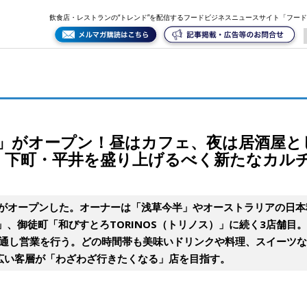
屋としてどの時間帯にも美味い料理と酒を揃え、下町・平井を盛り上げるべく新たなカルチャー発信地
飲食店・レストランの“トレンド”を配信するフードビジネスニュースサイト「フー
イ）」がオープン！昼はカフェ、夜は居酒屋
、下町・平井を盛り上げるべく新たなカル
イ）」がオープンした。オーナーは「浅草今半」やオーストラリアの日
」、御徒町「和びすとろTORINOS（トリノス）」に続く3店舗目
ら通し営業を行う。どの時間帯も美味いドリンクや料理、スイーツ
広い客層が「わざわざ行きたくなる」店を目指す。