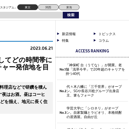
を目指す
ドスタジアム」
東京
関西
東海
新店情報
トピックス
特集
コラム
2023.06.21
ACCESS RANKING
としてどの時間帯に
チャー発信地を目
「神保町 台（うてな）」が開業。老
舗「浅草今半」で20年超のキャリアを
No.1
持つ40代
本料理店などで研鑽を積ん
代々木八幡に「三千世界」がオープ
ン。SGや長谷川稔グループ出身店
No.2
。“夜はお酒。昼はコーヒ
主、箸もフォーク
などを揃え、地元に長く住
学芸大学に「シロネリ」がオープ
ン。自家製麺とラビオリ、本格焼酎
No.3
の居酒屋。自由が丘