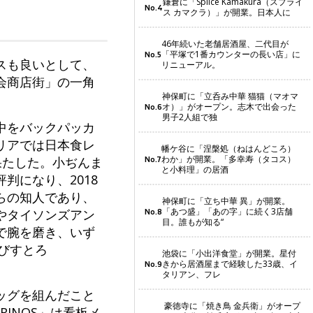
鎌倉に「Splice Kamakura（スプライ
No.4
ス カマクラ）」が開業。日本人に
46年続いた老舗居酒屋、二代目が
「平塚で1番カウンターの長い店」に
No.5
スも良いとして、
リニューアル。
会商店街」の一角
神保町に「立呑み中華 猫猫（マオマ
オ）」がオープン。志木で出会った
No.6
男子2人組で独
中をバックパッカ
リアでは日本食レ
幡ケ谷に「涅槃処（ねはんどころ）
わか」が開業。「多幸寿（タコス）
果たした。小ぢんま
No.7
と小料理」の居酒
判になり、2018
らの知人であり、
神保町に「立ち中華 異」が開業。
「あつ盛」「あの字」に続く3店舗
やタイソンズアン
No.8
目。誰もが知る“
で腕を磨き、いず
びすとろ
池袋に「小出洋食堂」が開業。星付
きから居酒屋まで経験した33歳、イ
No.9
タリアン、フレ
ッグを組んだこと
豪徳寺に「焼き鳥 金兵衛」がオープ
INOS」は看板メ