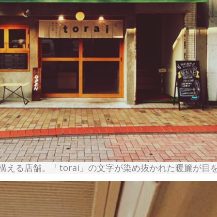
構える店舗。「torai」の文字が染め抜かれた暖簾が目