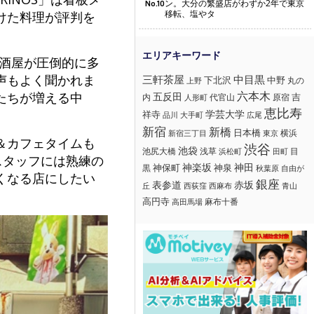
ン。大分の繁盛店がわずか2年で東京
No.10
移転、塩やタ
けた料理が評判を
居酒屋が圧倒的に多
声もよく聞かれま
三軒茶屋
中目黒
下北沢
中野
丸の
上野
六本木
たちが増える中
五反田
吉
内
代官山
人形町
原宿
恵比寿
学芸大学
祥寺
大手町
広尾
品川
新宿
新橋
日本橋
横浜
新宿三丁目
東京
＆カフェタイムも
渋谷
池袋
浅草
目
池尻大橋
浜松町
田町
スタッフには熟練の
神楽坂
神田
黒
神保町
神泉
秋葉原
自由が
くなる店にしたい
銀座
赤坂
表参道
丘
西荻窪
西麻布
青山
高円寺
麻布十番
高田馬場