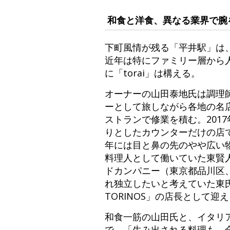
和食と洋食、異なる業界で腕
下町風情が残る「平井駅」は
近年は特にファミリー層から
に「torai」は構える。
オーナーの山田泰地氏は調理
ーとして旅しながら各地の名
ストランで修業を積む。201
りとしたカウンターだけの店で
年には目と鼻の先のやや広い
料理人として働いていた東賢
ドカンパニー（東京都品川区
れ独立したいと考えていた東氏
TORINOS」の店長として迎
和食一筋の山田氏と、イタリ
で、「生み出される料理も、合