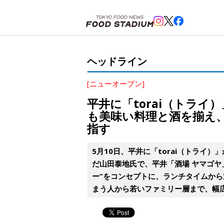
ホーム
>
ヘッドライン
>
平井
>
平井に「torai（トライ）」がオープン！昼はカフェ、夜は居酒
ヘッドライン
[ニューオープン]
平井に「torai（トラ
も美味い料理と酒を揃え
指す
5月10日、平井に「torai（トラ
だ山田泰地氏で、平井「酒場 ヤマゴヤ
ー”をコンセプトに、ランチタイムか
まう人から若いファミリー層まで、幅